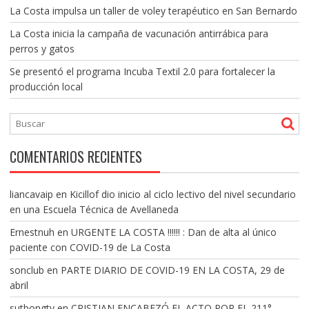
La Costa impulsa un taller de voley terapéutico en San Bernardo
La Costa inicia la campaña de vacunación antirrábica para
perros y gatos
Se presentó el programa Incuba Textil 2.0 para fortalecer la
producción local
COMENTARIOS RECIENTES
liancavaip
en
Kicillof dio inicio al ciclo lectivo del nivel secundario
en una Escuela Técnica de Avellaneda
Ernestnuh
en
URGENTE LA COSTA !!!!!! : Dan de alta al único
paciente con COVID-19 de La Costa
sonclub
en
PARTE DIARIO DE COVID-19 EN LA COSTA, 29 de
abril
sutbongtv
en
CRISTIAN ENCABEZÓ EL ACTO POR EL 211°