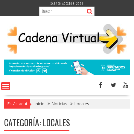
Saltar
SÁBADO, AGOSTO 8, 2026
al
contenido
Estás aquí
Inicio
Noticias
Locales
CATEGORÍA:
LOCALES