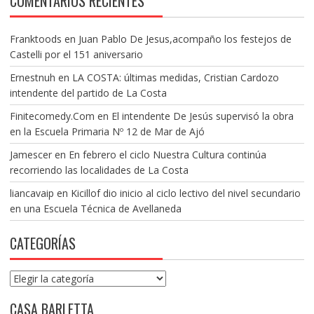
COMENTARIOS RECIENTES
Franktoods
en
Juan Pablo De Jesus,acompaño los festejos de
Castelli por el 151 aniversario
Ernestnuh
en
LA COSTA: últimas medidas, Cristian Cardozo
intendente del partido de La Costa
Finitecomedy.Com
en
El intendente De Jesús supervisó la obra
en la Escuela Primaria Nº 12 de Mar de Ajó
Jamescer
en
En febrero el ciclo Nuestra Cultura continúa
recorriendo las localidades de La Costa
liancavaip
en
Kicillof dio inicio al ciclo lectivo del nivel secundario
en una Escuela Técnica de Avellaneda
CATEGORÍAS
Categorías
CASA BARLETTA