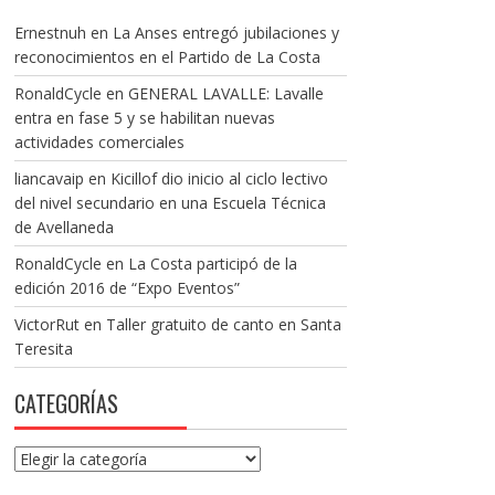
Ernestnuh
en
La Anses entregó jubilaciones y
reconocimientos en el Partido de La Costa
RonaldCycle
en
GENERAL LAVALLE: Lavalle
entra en fase 5 y se habilitan nuevas
actividades comerciales
liancavaip
en
Kicillof dio inicio al ciclo lectivo
del nivel secundario en una Escuela Técnica
de Avellaneda
RonaldCycle
en
La Costa participó de la
edición 2016 de “Expo Eventos”
VictorRut
en
Taller gratuito de canto en Santa
Teresita
CATEGORÍAS
Categorías