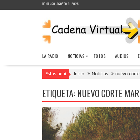
Saltar
DOMINGO, AGOSTO 9, 2026
al
contenido
LA RADIO
NOTICIAS
FOTOS
AUDIOS
Estás aquí
Inicio
Noticias
nuevo corte
ETIQUETA:
NUEVO CORTE MAR