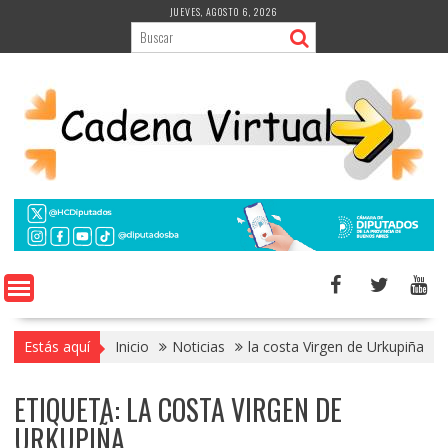
Saltar
JUEVES, AGOSTO 6, 2026
al
contenido
Estás aquí
Inicio
Noticias
la costa Virgen de Urkupiña
ETIQUETA:
LA COSTA VIRGEN DE
URKUPIÑA