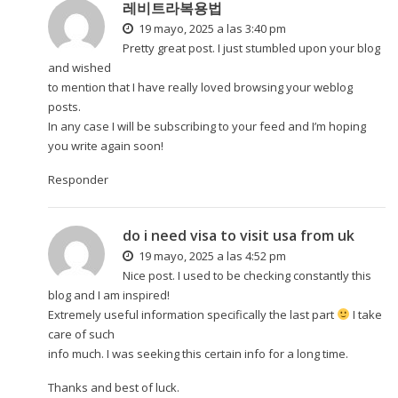
레비트라복용법
19 mayo, 2025 a las 3:40 pm
Pretty great post. I just stumbled upon your blog
and wished
to mention that I have really loved browsing your weblog
posts.
In any case I will be subscribing to your feed and I’m hoping
you write again soon!
Responder
do i need visa to visit usa from uk
19 mayo, 2025 a las 4:52 pm
Nice post. I used to be checking constantly this
blog and I am inspired!
Extremely useful information specifically the last part
I take
care of such
info much. I was seeking this certain info for a long time.
Thanks and best of luck.