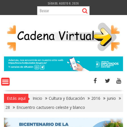
Saltar
SÁBADO, AGOSTO 8, 2026
al
contenido
Estás aquí
Inicio
Cultura y Educación
2016
junio
28
Encuentro cactusero celeste y blanco