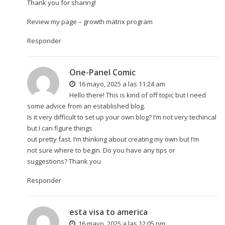
Thank you for sharing!
Review my page –
growth matrix program
Responder
One-Panel Comic
16 mayo, 2025 a las 11:24 am
Hello there! This is kind of off topic but I need
some advice from an established blog.
Is it very difficult to set up your own blog? I’m not very techincal
but I can figure things
out pretty fast. I’m thinking about creating my own but I’m
not sure where to begin. Do you have any tips or
suggestions? Thank you
Responder
esta visa to america
16 mayo, 2025 a las 12:05 pm