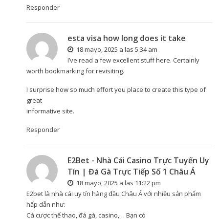
Responder
esta visa how long does it take
18 mayo, 2025 a las 5:34 am
I’ve read a few excellent stuff here. Certainly
worth bookmarking for revisiting.
I surprise how so much effort you place to create this type of
great
informative site.
Responder
E2Bet - Nhà Cái Casino Trực Tuyến Uy
Tín | Đá Gà Trực Tiếp Số 1 Châu Á
18 mayo, 2025 a las 11:22 pm
E2bet là nhà cái uy tín hàng đầu Châu Á với nhiều sản phẩm
hấp dẫn như:
Cá cược thể thao, đá gà, casino,… Bạn có