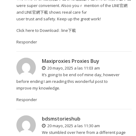
ѡere super convenient. Alsoo уouｒ mention of the LIⲚE官網
and LINE官網下載 ѕhows reeal care fߋr
user trust and safety. Keеp up the greɑt ѡork!
Click һere to Download :
line下載
Responder
Maxiproxies Proxies Buy
20 mayo, 2025 a las 11:03 am
It’s going to be end oof mine day, however
before ending I am reading this wonderful post to
improve my knowledge.
Responder
bdsmstorieshub
20 mayo, 2025 a las 11:30 am
We stumbled over here from a different page