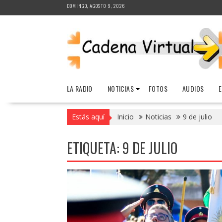
Saltar
DOMINGO, AGOSTO 9, 2026
al
contenido
LA RADIO
NOTICIAS
FOTOS
AUDIOS
Estás aquí
Inicio
Noticias
9 de julio
ETIQUETA:
9 DE JULIO