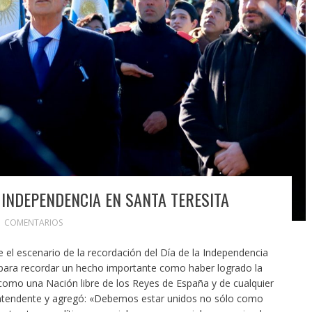
 INDEPENDENCIA EN SANTA TERESITA
1 COMENTARIOS
e el escenario de la recordación del Día de la Independencia
a para recordar un hecho importante como haber logrado la
como una Nación libre de los Reyes de España y de cualquier
 Intendente y agregó: «Debemos estar unidos no sólo como