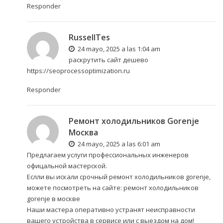
Responder
RussellTes
24 mayo, 2025 a las 1:04 am
раскрутить сайт дешево
https://seoprocessoptimization.ru
Responder
Ремонт холодильников Gorenje
Москва
24 mayo, 2025 a las 6:01 am
Предлагаем услуги профессиональных инженеров
офицальной мастерской.
Еслли вы искали срочный ремонт холодильников gorenje,
можете посмотреть на сайте:
ремонт холодильников
gorenje в москве
Наши мастера оперативно устранят неисправности
вашего устройства в сервисе или с выездом на дом!