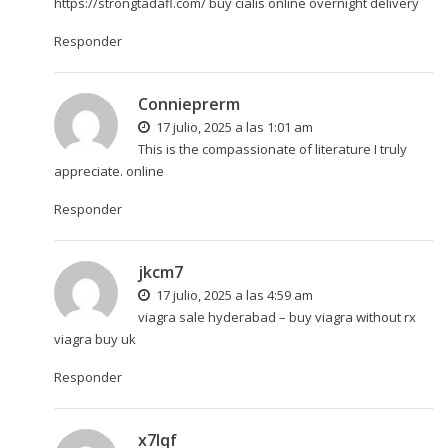
https://strongtadafl.com/
buy cialis online overnight delivery
Responder
Connieprerm
17 julio, 2025 a las 1:01 am
This is the compassionate of literature I truly
appreciate.
online
Responder
jkcm7
17 julio, 2025 a las 4:59 am
viagra sale hyderabad –
buy viagra without rx
viagra buy uk
Responder
x7lqf