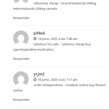
zithromax cheap –
brand tinidazole 300mg
metronidazole 200mg canada
Responder
p94o6
14 junio, 2025 a las 7:48 am
rybelsus for sale –
rybelsus cheap
buy
cyproheptadine medication
Responder
ytjm2
16 junio, 2025 a las 7:11 am
order domperidone –
motilium online
buy flexeril
online
Responder