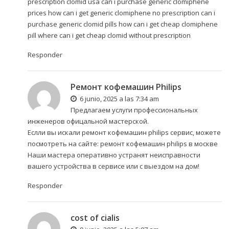
prescription clomid usa can i purchase generic clomiphene
prices
how can i get generic clomiphene no prescription
can i
purchase generic clomid pills how can i get cheap clomiphene
pill where can i get cheap clomid without prescription
Responder
Ремонт кофемашин Philips
6 junio, 2025 a las 7:34 am
Предлагаем услуги профессиональных
инженеров офицальной мастерской.
Еслли вы искали ремонт кофемашин philips сервис, можете
посмотреть на сайте:
ремонт кофемашин philips в москве
Наши мастера оперативно устранят неисправности
вашего устройства в сервисе или с выездом на дом!
Responder
cost of cialis