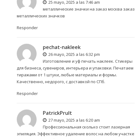
25 mayo, 2025 a las 7:46 am
металлические значки на заказ москва
заказ
металлических значков
Responder
pechat-nakleek
26 mayo, 2025 a las 6:32 pm
Изготовление и
уф печать наклеек
. Стикеры
для бизнеса, сувениров, интерьера и упаковки. Печатаем
тиражами от 1 штуки, любые материалы и формы.
Качественно, недорого, с доставкой по СПб.
Responder
PatrickPrult
27 mayo, 2025 a las 6:20 am
Профессиональная
сколько стоит лазерная
эпиляция
. Эффективное удаление волос на любом участке