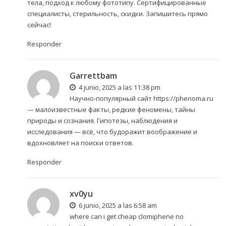
тела, подход к любому фототипу. Сертифицированные
специалисты, стерильность, скидки. Запишитесь прямо
сейчас!
Responder
Garrettbam
4 junio, 2025 a las 11:38 pm
Научно-популярный сайт
https://phenoma.ru
— малоизвестные факты, редкие феномены, тайны
природы и сознания. Гипотезы, наблюдения и
исследования — всё, что будоражит воображение и
вдохновляет на поиски ответов.
Responder
xv0yu
6 junio, 2025 a las 6:58 am
where can i get cheap clomiphene no