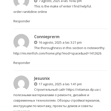
7 agosto, 2025 a las 10:42 pm
This is the make of enter I find helpful.
order ranitidine online
Responder
Connieprerm
16 agosto, 2025 a las 3:21 pm
The thoroughness in this section is noteworthy.
http://mi.minfish.com/home.php?mod=space&uid=1412626
Responder
Jesusnix
17 agosto, 2025 a las 1:41 pm
Строительный сайт
https://vitamax.dp.ua
с
полезными материалами о ремонте, дизайне и
современных технологиях. Обзоры стройматериалов,
инструкции по монтажу, проекты домов и советы