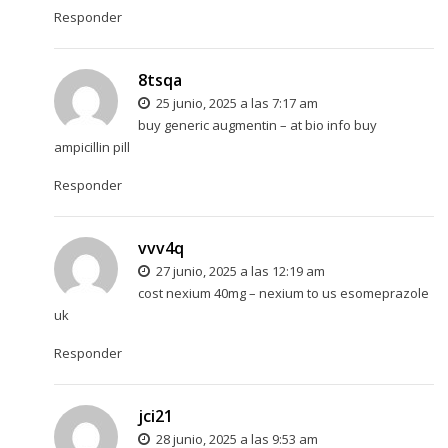
Responder
8tsqa
25 junio, 2025 a las 7:17 am
buy generic augmentin –
at bio info
buy
ampicillin pill
Responder
vvv4q
27 junio, 2025 a las 12:19 am
cost nexium 40mg –
nexium to us
esomeprazole
uk
Responder
jci21
28 junio, 2025 a las 9:53 am