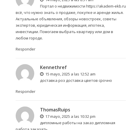
Портал о недвижимости
https://akadem-ekb.ru
всё, что нужно знать о продаже, покупке и аренде жилья.
Актуальные объявления, обзоры новостроек, советы
экспертов, юридическая информация, ипотека,
инвестиции. Помогаем выбрать квартиру или дом в
любом городе.
Responder
Kennethref
15 mayo, 2025 a las 12:52 am
доставка роз
доставка цветов срочно
Responder
ThomasRuips
17 mayo, 2025 a las 10:32 pm
дипломные работы на заказ
дипломная
работа заказать