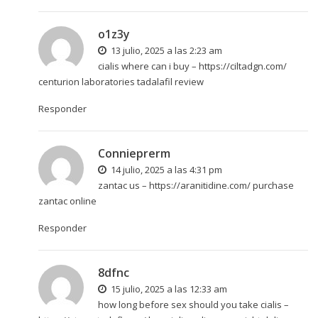
o1z3y
13 julio, 2025 a las 2:23 am
cialis where can i buy –
https://ciltadgn.com/
centurion laboratories tadalafil review
Responder
Connieprerm
14 julio, 2025 a las 4:31 pm
zantac us –
https://aranitidine.com/
purchase
zantac online
Responder
8dfnc
15 julio, 2025 a las 12:33 am
how long before sex should you take cialis –