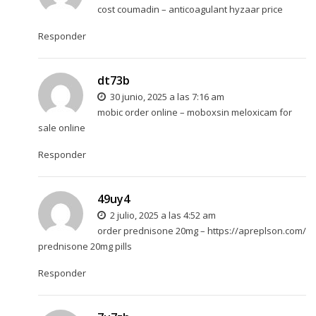
cost coumadin –
anticoagulant
hyzaar price
Responder
dt73b
30 junio, 2025 a las 7:16 am
mobic order online –
moboxsin
meloxicam for
sale online
Responder
49uy4
2 julio, 2025 a las 4:52 am
order prednisone 20mg –
https://apreplson.com/
prednisone 20mg pills
Responder