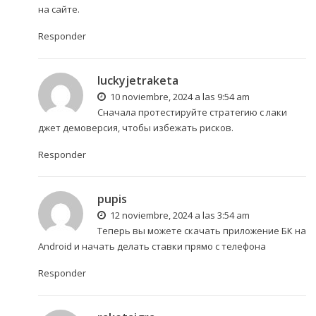
на сайте.
Responder
luckyjetraketa
10 noviembre, 2024 a las 9:54 am
Сначала протестируйте стратегию с
лаки
джет демоверсия
, чтобы избежать рисков.
Responder
pupis
12 noviembre, 2024 a las 3:54 am
Теперь вы можете
скачать приложение БК
на
Android и начать делать ставки прямо с телефона
Responder