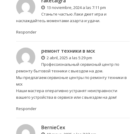
raketaigra
13 noviembre, 2024 a las 7:11 pm
Станьте частью
Лаки джет игра
и
наслаждайтесь моментами азарта и удачи.
Responder
ремонт техники в мск
2 abril, 2025 a las 5:29 pm
Профессиональный сервисный центр по
ремонту бытовой техники с выездом на дом.
Мы предлагаем:
сервисные центры по ремонту техники в
мск
Наши мастера оперативно устранят неисправности
вашего устройства в сервисе или с выездом на дом!
Responder
BernieCex