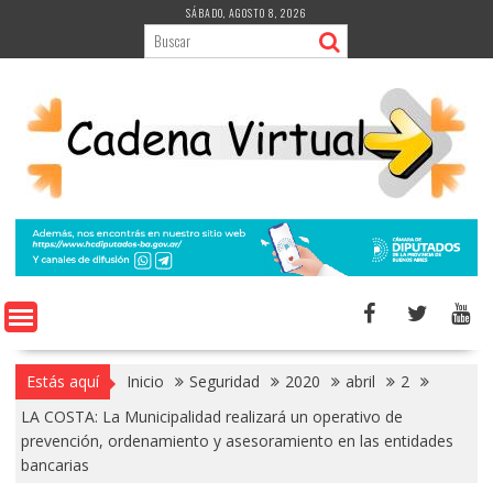
Saltar
SÁBADO, AGOSTO 8, 2026
al
contenido
Estás aquí
Inicio
Seguridad
2020
abril
2
LA COSTA: La Municipalidad realizará un operativo de
prevención, ordenamiento y asesoramiento en las entidades
bancarias