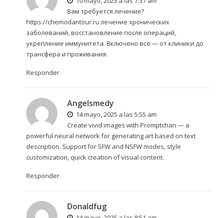
10 mayo, 2025 a las 7:37 am
Вам требуется лечение?
https://chemodantour.ru
лечение хронических
заболеваний, восстановление после операций,
укрепление иммунитета. Включено всё — от клиники до
трансфера и проживания.
Responder
Angelsmedy
14 mayo, 2025 a las 5:55 am
Create vivid images with
Promptchan
— a
powerful neural network for generating art based on text
description. Support for SFW and NSFW modes, style
customization, quick creation of visual content.
Responder
Donaldfug
14 mayo, 2025 a las 8:51 am