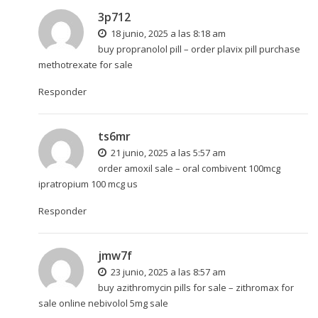
3p712
18 junio, 2025 a las 8:18 am
buy propranolol pill –
order plavix pill
purchase
methotrexate for sale
Responder
ts6mr
21 junio, 2025 a las 5:57 am
order amoxil sale –
oral combivent 100mcg
ipratropium 100 mcg us
Responder
jmw7f
23 junio, 2025 a las 8:57 am
buy azithromycin pills for sale –
zithromax for
sale online
nebivolol 5mg sale