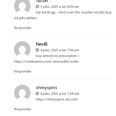
7u7zh
3 julio, 2025 a las 8:04 am
top ed drugs –
best over the counter ed pills
buy
ed pills tablets
Responder
fws45
4 julio, 2025 a las 7:06 pm
buy amoxil no prescription –
https://combamoxi.com/
amoxicillin order
Responder
ohmyspins
6 julio, 2025 a las 1:58 am
https://ohmyspins-de.com/
Responder