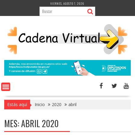
Saltar
VIERNES, AGOSTO 7, 2026
al
contenido
Estás aquí
Inicio
2020
abril
MES:
ABRIL 2020