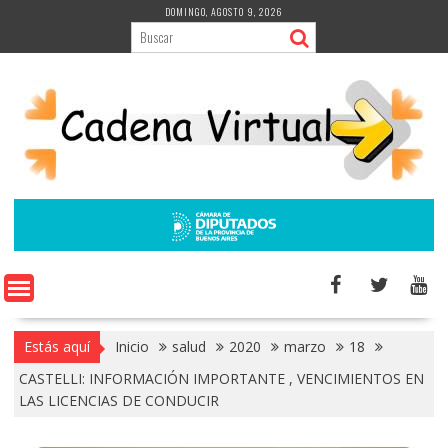
Saltar
DOMINGO, AGOSTO 9, 2026
al
contenido
Estás aquí
Inicio
salud
2020
marzo
18
CASTELLI: INFORMACIÓN IMPORTANTE , VENCIMIENTOS EN
LAS LICENCIAS DE CONDUCIR