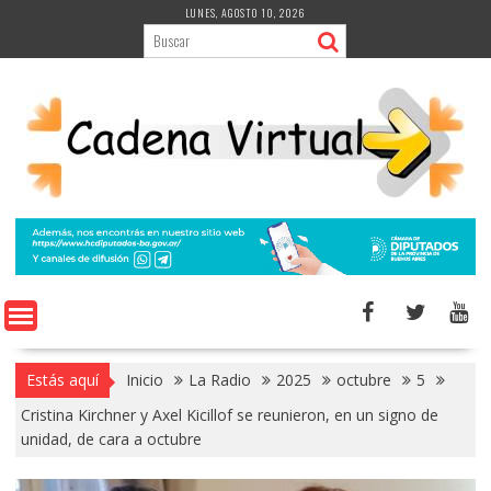
Saltar
LUNES, AGOSTO 10, 2026
al
contenido
Estás aquí
Inicio
La Radio
2025
octubre
5
Cristina Kirchner y Axel Kicillof se reunieron, en un signo de
unidad, de cara a octubre