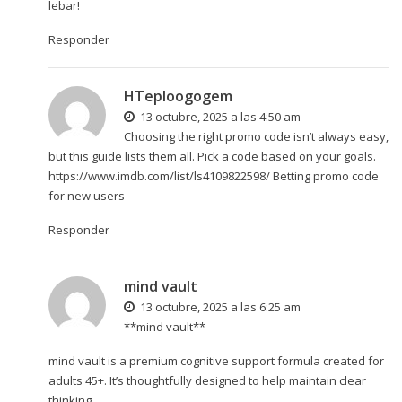
lebar!
Responder
HTeploogogem
13 octubre, 2025 a las 4:50 am
Choosing the right promo code isn’t always easy,
but this guide lists them all. Pick a code based on your goals.
https://www.imdb.com/list/ls4109822598/
Betting promo code
for new users
Responder
mind vault
13 octubre, 2025 a las 6:25 am
**mind vault**
mind vault
is a premium cognitive support formula created for
adults 45+. It’s thoughtfully designed to help maintain clear
thinking