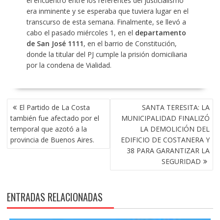
el encuentro entre los referentes del justicialismo
era inminente y se esperaba que tuviera lugar en el
transcurso de esta semana. Finalmente, se llevó a
cabo el pasado miércoles 1, en el
departamento
de San José 1111
, en el barrio de Constitución,
donde la titular del PJ cumple la prisión domiciliaria
por la condena de Vialidad.
NAVEGACIÓN
El Partido de La Costa
SANTA TERESITA: LA
DE
también fue afectado por el
MUNICIPALIDAD FINALIZÓ
ENTRADAS
temporal que azotó a la
LA DEMOLICIÓN DEL
provincia de Buenos Aires.
EDIFICIO DE COSTANERA Y
38 PARA GARANTIZAR LA
SEGURIDAD
ENTRADAS RELACIONADAS