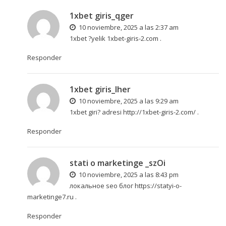
1xbet giris_qger
10 noviembre, 2025 a las 2:37 am
1xbet ?yelik
1xbet-giris-2.com
.
Responder
1xbet giris_lher
10 noviembre, 2025 a las 9:29 am
1xbet giri? adresi
http://1xbet-giris-2.com/
.
Responder
stati o marketinge _szOi
10 noviembre, 2025 a las 8:43 pm
локальное seo блог
https://statyi-o-
marketinge7.ru
.
Responder