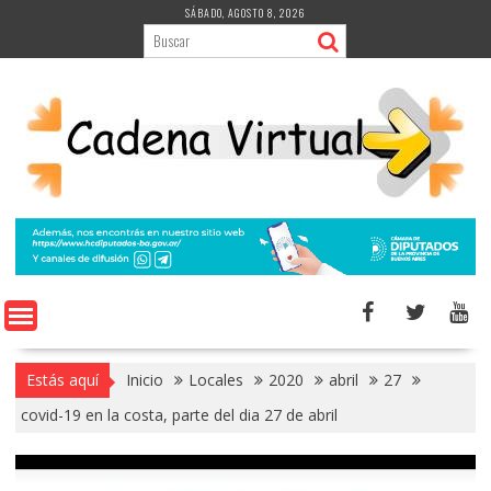
Saltar
SÁBADO, AGOSTO 8, 2026
al
contenido
Estás aquí
Inicio
Locales
2020
abril
27
covid-19 en la costa, parte del dia 27 de abril