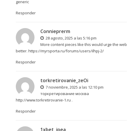
generic
Responder
Connieprerm
28 agosto, 2025 a las 5:16 pm
More content pieces like this would urge the web
better.
https://myrsporta.ru/forums/users/ilhpj-2/
Responder
torkretirovanie_zeOi
7 noviembre, 2025 a las 12:10 pm
торкретирование москва
http://www.torkretirovanie-1.ru
.
Responder
1xbet_jpea