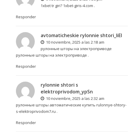
1xbet tr giri?
1xbet-giris-4.com
.
Responder
avtomaticheskie rylonnie shtori_liEl
10 noviembre, 2025 a las 2:18 am
рулонные шторы на электроприводе
рулонные шторы на электроприводе
.
Responder
rylonnie shtori s
elektroprivodom_ypSn
10 noviembre, 2025 a las 2:32 am
рулонные шторы автоматические купить
rulonnye-shtory-
s-elektroprivodom7.ru
.
Responder