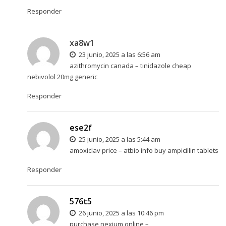
Responder
xa8w1
23 junio, 2025 a las 6:56 am
azithromycin canada –
tinidazole cheap
nebivolol 20mg generic
Responder
ese2f
25 junio, 2025 a las 5:44 am
amoxiclav price –
atbio info
buy ampicillin tablets
Responder
576t5
26 junio, 2025 a las 10:46 pm
purchase nexium online –