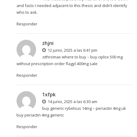
and facts I needed adjacent to this thesis and didn’t identify
who to ask.
Responder
zhjni
12 junio, 2025 a las 6:41 pm
zithromax where to buy –
buy ciplox 500 mg
without prescription
order flagyl 400mg sale
Responder
1xfpk
14 junio, 2025 a las 6:30 am
buy generic rybelsus 14mg –
periactin 4mg uk
buy periactin 4mg generic
Responder