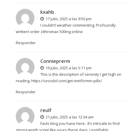
kxahb
17 julio, 2025 a las 9:50 pm
I couldn’t weather commenting. Profoundly
written!
order zithromax 500mg online
Responder
Connieprerm
19 julio, 2025 a las 5:11 pm
This is the description of serenity I get high on
reading.
https://ursxdol.com/get-metformin-pills/
Responder
reulf
21 julio, 2025 a las 12:34 am
Facts blog you have here.. It’s intricate to find
strong worth script like yours these days. I justifiably