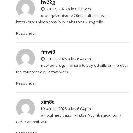
hv22g
2 julio, 2025 a las 3:30 am
order prednisone 20mg online cheap –
https://apreplson.com/
buy deltasone 20mg pills
Responder
fmwi8
3 julio, 2025 a las 6:47 am
new ed drugs –
where to buy ed pills online
over
the counter ed pills that work
Responder
xim8c
4 julio, 2025 a las 6:04 pm
amoxil medication –
https://combamoxi.com/
order amoxil sale
Responder