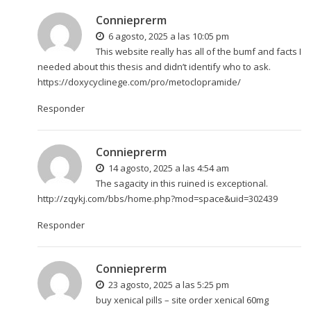
Connieprerm
6 agosto, 2025 a las 10:05 pm
This website really has all of the bumf and facts I
needed about this thesis and didn’t identify who to ask.
https://doxycyclinege.com/pro/metoclopramide/
Responder
Connieprerm
14 agosto, 2025 a las 4:54 am
The sagacity in this ruined is exceptional.
http://zqykj.com/bbs/home.php?mod=space&uid=302439
Responder
Connieprerm
23 agosto, 2025 a las 5:25 pm
buy xenical pills –
site
order xenical 60mg