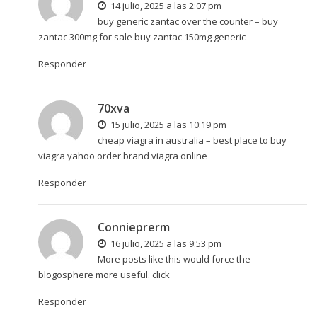
14 julio, 2025 a las 2:07 pm
buy generic zantac over the counter –
buy
zantac 300mg for sale
buy zantac 150mg generic
Responder
70xva
15 julio, 2025 a las 10:19 pm
cheap viagra in australia –
best place to buy
viagra yahoo
order brand viagra online
Responder
Connieprerm
16 julio, 2025 a las 9:53 pm
More posts like this would force the
blogosphere more useful.
click
Responder