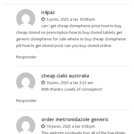
n4paz
5 junio, 2025 a las 10:09 pm
can i get cheap clomiphene price how to buy
cheap clomid no prescription how to buy clomid tablets
get
generic clomiphene for sale
where to buy cheap clomiphene
pill how to get clomid price can you buy clomid online
Responder
cheap cialis australia
9 junio, 2025 a las 3:23 am
With thanks. Loads of conception!
Responder
order metronidazole generic
10 junio, 2025 a las 9:38 pm
This website positively has all of the low-down