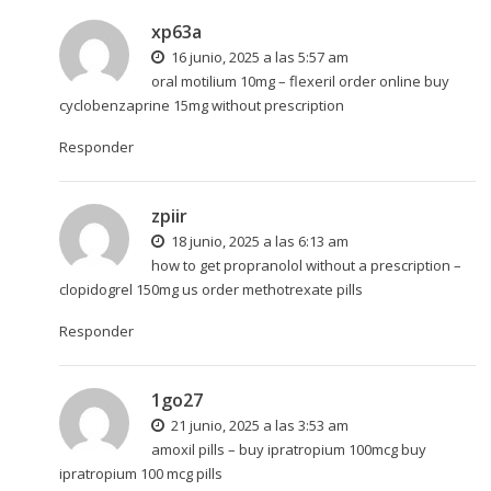
xp63a
16 junio, 2025 a las 5:57 am
oral motilium 10mg –
flexeril order online
buy
cyclobenzaprine 15mg without prescription
Responder
zpiir
18 junio, 2025 a las 6:13 am
how to get propranolol without a prescription –
clopidogrel 150mg us
order methotrexate pills
Responder
1go27
21 junio, 2025 a las 3:53 am
amoxil pills –
buy ipratropium 100mcg
buy
ipratropium 100 mcg pills