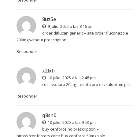
8uz5e
9 julio, 2025 a las 8:16 am
order diflucan generic –
site
order fluconazole
200mg without prescription
Responder
x2lxh
10 julio, 2025 a las 2:48 pm
cost lexapro 20mg –
escita pro
escitalopram pills
Responder
q8sn0
10 julio, 2025 a las 9:53 pm
buy cenforce no prescription –
https://cenforcers.com/
buy cenforce 50mg sale