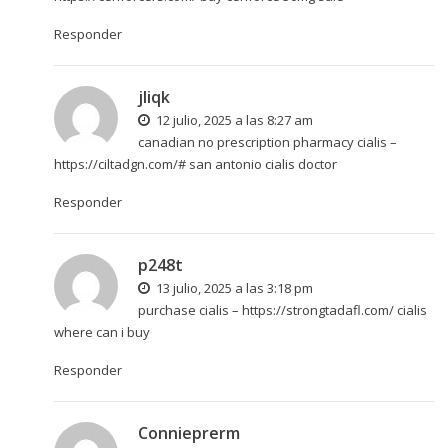
Responder
jliqk
12 julio, 2025 a las 8:27 am
canadian no prescription pharmacy cialis –
https://ciltadgn.com/#
san antonio cialis doctor
Responder
p248t
13 julio, 2025 a las 3:18 pm
purchase cialis –
https://strongtadafl.com/
cialis
where can i buy
Responder
Connieprerm