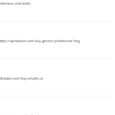
nderness
oral mobic
ttps://apreplson.com/
buy generic prednisone 5mg
edtotake.com/
buy ed pills us