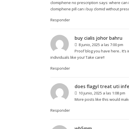
clomiphene no prescription says:
where can i
clomiphene pill can i buy clomid without presc
Responder
buy cialis johor bahru
8 junio, 2025 a las 7:00 pm
Proof blog you have here.. It’s i
individuals like you! Take care!!
Responder
does flagyl treat uti inf
10 junio, 2025 a las 1:08 pm
More posts like this would mak
Responder
wb5mm