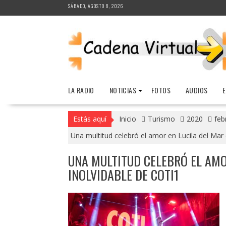
Saltar
SÁBADO, AGOSTO 8, 2026
al
contenido
LA RADIO
NOTICIAS
FOTOS
AUDIOS
Estás aquí
Inicio
Turismo
2020
feb
Una multitud celebró el amor en Lucila del Mar
UNA MULTITUD CELEBRÓ EL AMO
INOLVIDABLE DE COTI1