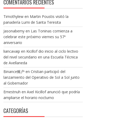
COMENTARIOS RECIENTES
Timothylew
en
Martin Poustis visitó la
panadería Lumi de Santa Teresita
Jasonabemy
en
Las Toninas comienza a
celebrar este próximo viernes su 57º
aniversario
liancavaip
en
Kicillof dio inicio al ciclo lectivo
del nivel secundario en una Escuela Técnica
de Avellaneda
Binance账户
en
Cristian participó del
lanzamiento del Operativo de Sol a Sol junto
al Gobernador
Ernestnuh
en
Axel Kicillof anunció que podría
ampliarse el horario nocturno
CATEGORÍAS