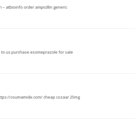
on –
atbioinfo
order ampicillin generic
 to us
purchase esomeprazole for sale
ttps://coumamide.com/
cheap cozaar 25mg