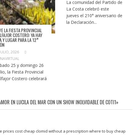
La comunidad del Partido de
La Costa celebró este
jueves el 210° aniversario de
la Declaración...
VE LA FIESTA PROVINCIAL
ALFAJOR COSTERO: YA HAY
A Y LUGAR PARA LA 12°
IÓN
JULIO, 2026
NAVIRTUAL
ábado 25 y domingo 26
lio, la Fiesta Provincial
Alfajor Costero celebrará
AMOR EN LUCILA DEL MAR CON UN SHOW INOLVIDABLE DE COTI1»
 prices cost cheap clomid without a prescription where to buy cheap