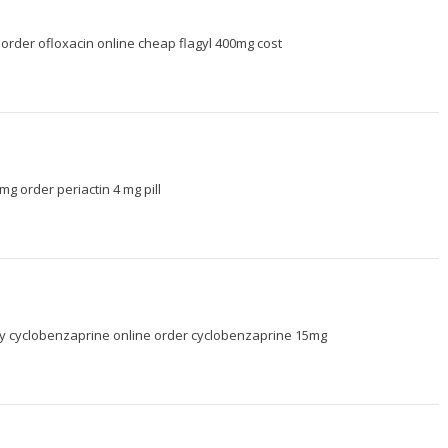
–
order ofloxacin online cheap
flagyl 400mg cost
4mg
order periactin 4 mg pill
y cyclobenzaprine online
order cyclobenzaprine 15mg