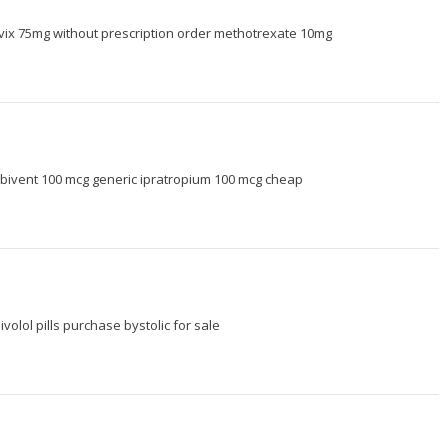
vix 75mg without prescription
order methotrexate 10mg
bivent 100 mcg generic
ipratropium 100 mcg cheap
volol pills
purchase bystolic for sale