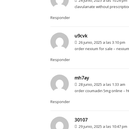
24 junio, 2025 a las 10:26 pm
clavulanate without prescripti
Responder
u9cvk
26 junio, 2025 a las 3:10 pm
order nexium for sale –
nexium
Responder
mh7ay
28 junio, 2025 a las 1:33 am
order coumadin 5mg online –
h
Responder
30107
29 junio, 2025 a las 10:47 pm