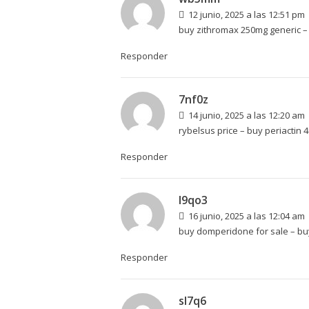
12 junio, 2025 a las 12:51 pm
buy zithromax 250mg generic 
Responder
7nf0z
14 junio, 2025 a las 12:20 am
rybelsus price –
buy periactin 
Responder
l9qo3
16 junio, 2025 a las 12:04 am
buy domperidone for sale –
bu
Responder
sl7q6