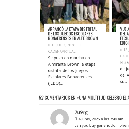
ARRANCÓ LA ETAPA DISTRITAL
VUEL
DE LOS JUEGOS ESCOLARES
DEL 
BONAERENSES EN ALTE BROWN
FECH
EDIC
13 JULIO, 2026
13 
CADENAVIRTUAL
CADE
Se puso en marcha en
El s
Almirante Brown la etapa
de ju
distrital de los Juegos
del 
Escolares Bonaerenses
su...
(JEBO)...
52 COMENTARIOS EN «UNA MULTITUD CELEBRÓ EL 
7u9rg
4 junio, 2025 a las 7:49 am
can you buy generic clomiphene