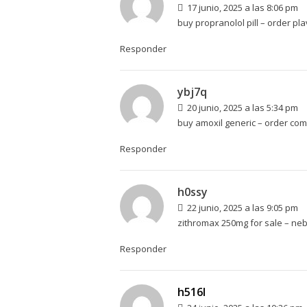
17 junio, 2025 a las 8:06 pm
buy propranolol pill –
order pla
Responder
ybj7q
20 junio, 2025 a las 5:34 pm
buy amoxil generic –
order com
Responder
h0ssy
22 junio, 2025 a las 9:05 pm
zithromax 250mg for sale –
nebi
Responder
h516l