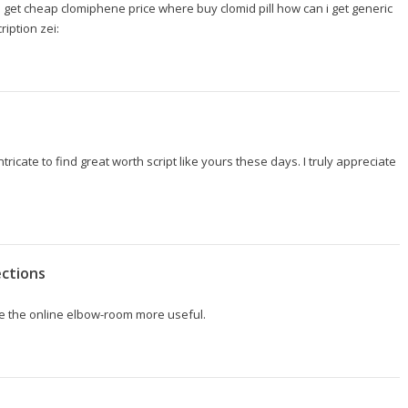
 get cheap clomiphene price
where buy clomid pill how can i get generic
ription zei:
ntricate to find great worth script like yours these days. I truly appreciate
ections
e the online elbow-room more useful.