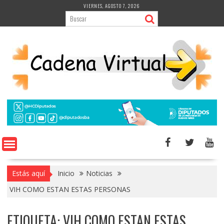
Saltar
VIERNES, AGOSTO 7, 2026
al
contenido
Estás aquí
Inicio
Noticias
VIH COMO ESTAN ESTAS PERSONAS
ETIQUETA:
VIH COMO ESTAN ESTAS