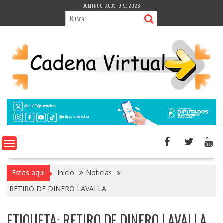
Saltar
DOMINGO, AGOSTO 9, 2026
al
contenido
Estás aquí
Inicio
Noticias
RETIRO DE DINERO LAVALLA
ETIQUETA:
RETIRO DE DINERO LAVALLA