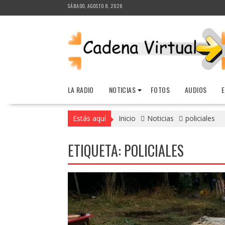
Saltar
SÁBADO, AGOSTO 8, 2026
al
contenido
LA RADIO
NOTICIAS
FOTOS
AUDIOS
Estás aquí
Inicio
Noticias
policiales
ETIQUETA:
POLICIALES