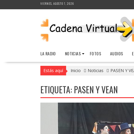
Saltar
VIERNES, AGOSTO 7, 2026
al
contenido
LA RADIO
NOTICIAS
FOTOS
AUDIOS
Estás aquí
Inicio
Noticias
PASEN Y V
ETIQUETA:
PASEN Y VEAN