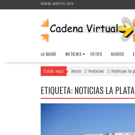
Saltar
SÁBADO, AGOSTO 8, 2026
al
contenido
LA RADIO
NOTICIAS
FOTOS
AUDIOS
Estás aquí
Inicio
Noticias
Noticias la 
ETIQUETA:
NOTICIAS LA PLATA