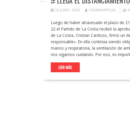
5: LLEGA EL DISTANCIAMIENT
22 JUNIO, 2020
CADENAVIRTUAL
4
Luego de haber atravesado el plazo de 21
22 el Partido de La Costa recibió la aproba
de La Costa, Cristian Cardozo, firmó un d
responsable». En ella continúa siendo obli
manos y respiratoria, la ventilación de amb
nos sigamos cuidando. Por eso, es impor
LEER MÁS