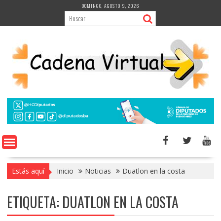
Saltar
DOMINGO, AGOSTO 9, 2026
al
contenido
Estás aquí
Inicio
Noticias
Duatlon en la costa
ETIQUETA:
DUATLON EN LA COSTA