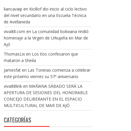
liancavaip
en
Kicillof dio inicio al ciclo lectivo
del nivel secundario en una Escuela Técnica
de Avellaneda
viva88.com
en
La comunidad boliviana rindió
homenaje a la Virgen de Urkupiña en Mar de
Ajó
ThomasLix
en
Los tíos confesaron que
mataron a Sheila
Jamesfat
en
Las Toninas comienza a celebrar
este próximo viernes su 57º aniversario
viva88link
en
MAÑANA SÁBADO SERÁ LA
APERTURA DE SESIONES DEL HONORABLE
CONCEJO DELIBERANTE EN EL ESPACIO
MULTICULTURAL DE MAR DE AJÓ
CATEGORÍAS