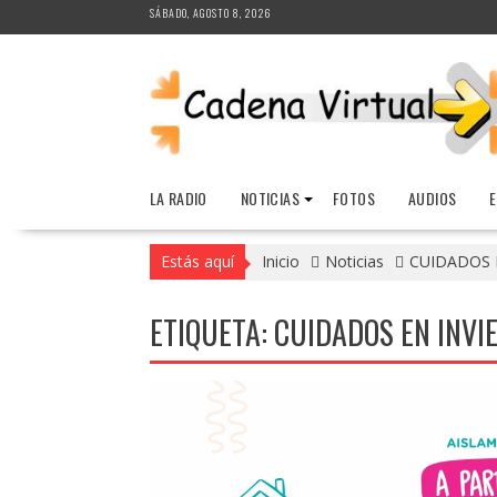
Saltar
SÁBADO, AGOSTO 8, 2026
al
contenido
LA RADIO
NOTICIAS
FOTOS
AUDIOS
Estás aquí
Inicio
Noticias
CUIDADOS 
ETIQUETA:
CUIDADOS EN INVI