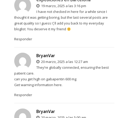
19 marzo, 2025 a las 3:16 pm
I have not checked in here for a while since I
thought it was getting boring, but the last several posts are
great quality so I guess I¦ll add you back to my everyday
bloglist. You deserve it my friend
Responder
BryanVar
20 marzo, 2025 a las 12:27 am
They’re globally connected, ensuring the best
patient care.
can you get high on gabapentin 600 mg
Get warning information here.
Responder
BryanVar
20 marzo, 2025 a las 5:00 am