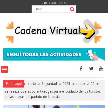
Saltar
LUNES, AGOSTO 10, 2026
al
contenido
Estás aquí
Inicio
Seguridad
2025
enero
22
Se realiza operativo antidrogas para el cuidado de los turistas
en las playas del partido de la costa