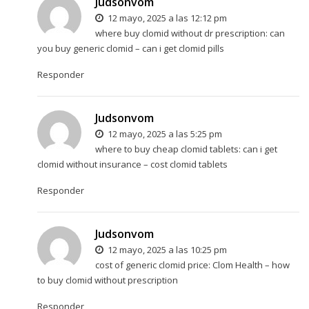
Judsonvom
12 mayo, 2025 a las 12:12 pm
where buy clomid without dr prescription:
can
you buy generic clomid
– can i get clomid pills
Responder
Judsonvom
12 mayo, 2025 a las 5:25 pm
where to buy cheap clomid tablets:
can i get
clomid without insurance
– cost clomid tablets
Responder
Judsonvom
12 mayo, 2025 a las 10:25 pm
cost of generic clomid price:
Clom Health
– how
to buy clomid without prescription
Responder