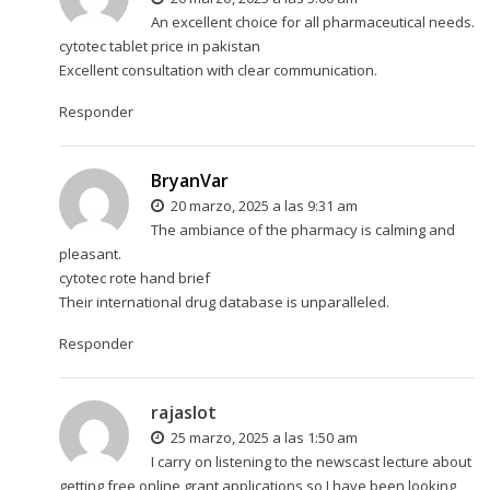
An excellent choice for all pharmaceutical needs.
cytotec tablet price in pakistan
Excellent consultation with clear communication.
Responder
BryanVar
20 marzo, 2025 a las 9:31 am
The ambiance of the pharmacy is calming and
pleasant.
cytotec rote hand brief
Their international drug database is unparalleled.
Responder
rajaslot
25 marzo, 2025 a las 1:50 am
I carry on listening to the newscast lecture about
getting free online grant applications so I have been looking