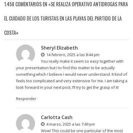
1.458 COMENTARIOS EN «SE REALIZA OPERATIVO ANTIDROGAS PARA
EL CUIDADO DE LOS TURISTAS EN LAS PLAYAS DEL PARTIDO DE LA
COSTA»
Sheryl Elizabeth
14 febrero, 2025 a las 8:44 pm
You really make it seem so easy together with
your presentation but I to find this matter to be actually
something which I believe I would never understand. It kind of
feels too complicated and very extensive for me. I am taking a
look forward in your next post, I’ll try to get the grasp of it!
Responder
Carlotta Cash
4 marzo, 2025 a las 7:49 pm
Wow! This could be one particular of the most