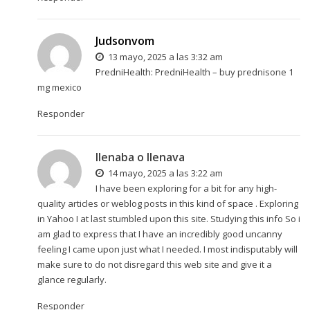
Judsonvom
13 mayo, 2025 a las 3:32 am
PredniHealth:
PredniHealth
– buy prednisone 1
mg mexico
Responder
llenaba o llenava
14 mayo, 2025 a las 3:22 am
I have been exploring for a bit for any high-
quality articles or weblog posts in this kind of space . Exploring
in Yahoo I at last stumbled upon this site. Studying this info So i
am glad to express that I have an incredibly good uncanny
feeling I came upon just what I needed. I most indisputably will
make sure to do not disregard this web site and give it a
glance regularly.
Responder