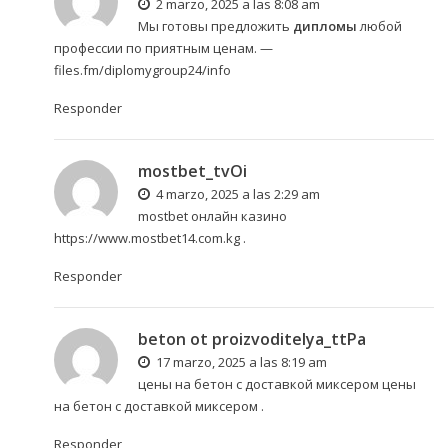
2 marzo, 2025 a las 8:08 am
Мы готовы предложить
дипломы
любой
профессии по приятным ценам. —
files.fm/diplomygroup24/info
Responder
mostbet_tvOi
4 marzo, 2025 a las 2:29 am
mostbet онлайн казино
https://www.mostbet14.com.kg
.
Responder
beton ot proizvoditelya_ttPa
17 marzo, 2025 a las 8:19 am
цены на бетон с доставкой миксером
цены
на бетон с доставкой миксером
.
Responder