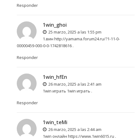
Responder
1win_ghoi
25 marzo, 2025 a las 1:55 pm
1.вин
http://yamama.forum24.ru/?1-11-0-
00000459-000-0-0-1742818616
.
Responder
1win_hfEn
26 marzo, 2025 a las 2:41 am
1win играть
1win играть
.
Responder
1win_teMi
26 marzo, 2025 a las 2:44 am
1win онлайн
https://www.1win6015.ru
.