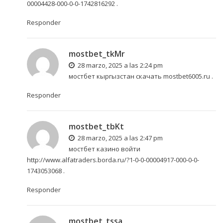
00004428-000-0-0-1742816292
.
Responder
mostbet_tkMr
28 marzo, 2025 a las 2:24 pm
мостбет кыргызстан скачать
mostbet6005.ru
.
Responder
mostbet_tbKt
28 marzo, 2025 a las 2:47 pm
мостбет казино войти
http://www.alfatraders.borda.ru/?1-0-0-00004917-000-0-0-
1743053068
.
Responder
mostbet_tssa