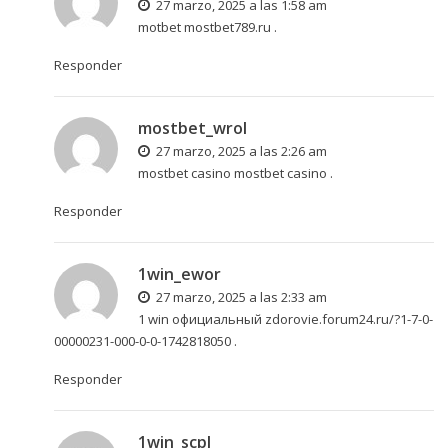
27 marzo, 2025 a las 1:58 am
motbet
mostbet789.ru
.
Responder
mostbet_wrol
27 marzo, 2025 a las 2:26 am
mostbet casino
mostbet casino
.
Responder
1win_ewor
27 marzo, 2025 a las 2:33 am
1 win официальный
zdorovie.forum24.ru/?1-7-0-
00000231-000-0-0-1742818050
.
Responder
1win_scpl