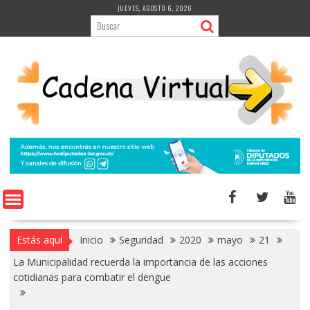
Saltar
JUEVES, AGOSTO 6, 2026
al
contenido
Estás aquí
Inicio
Seguridad
2020
mayo
21
La Municipalidad recuerda la importancia de las acciones
cotidianas para combatir el dengue