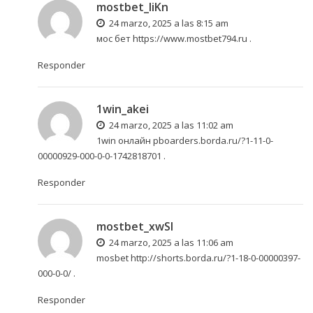
mostbet_liKn
24 marzo, 2025 a las 8:15 am
мос бет
https://www.mostbet794.ru
.
Responder
1win_akei
24 marzo, 2025 a las 11:02 am
1win онлайн
pboarders.borda.ru/?1-11-0-
00000929-000-0-0-1742818701
.
Responder
mostbet_xwSl
24 marzo, 2025 a las 11:06 am
mosbet
http://shorts.borda.ru/?1-18-0-00000397-
000-0-0/
.
Responder