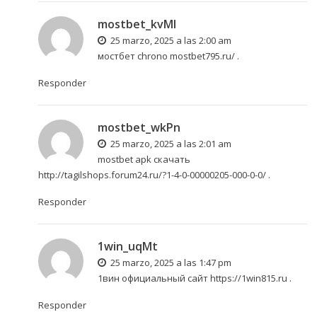
mostbet_kvMl
25 marzo, 2025 a las 2:00 am
мостбет chrono
mostbet795.ru/
.
Responder
mostbet_wkPn
25 marzo, 2025 a las 2:01 am
mostbet apk скачать
http://tagilshops.forum24.ru/?1-4-0-00000205-000-0-0/
.
Responder
1win_uqMt
25 marzo, 2025 a las 1:47 pm
1вин официальный сайт
https://1win815.ru
.
Responder