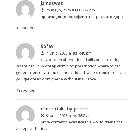
Jameswet
25 mayo, 2025 a las 6:39 pm
продукция типографии
типография недорого
Responder
9pfav
7 junio, 2025 a las 7:48 pm
cost of clomiphene clomid pills price at clicks
where can i buy cheap clomid no prescription
where to get
generic clomid
can i buy generic clomid tablets clomid cost can
you get cheap clomiphene without insurance
Responder
order cialis by phone
9 junio, 2025 a las 3:52 am
More content pieces like this would create the
интернет better.