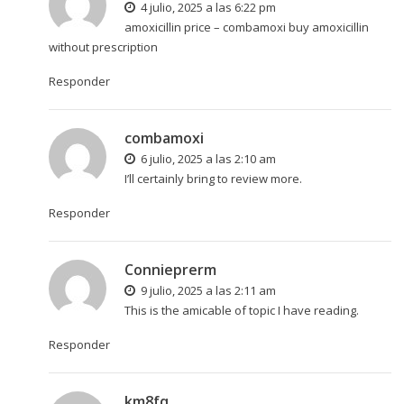
4 julio, 2025 a las 6:22 pm
amoxicillin price –
combamoxi
buy amoxicillin
without prescription
Responder
combamoxi
6 julio, 2025 a las 2:10 am
I’ll certainly bring to review more.
Responder
Connieprerm
9 julio, 2025 a las 2:11 am
This is the amicable of topic I have reading.
Responder
km8fq