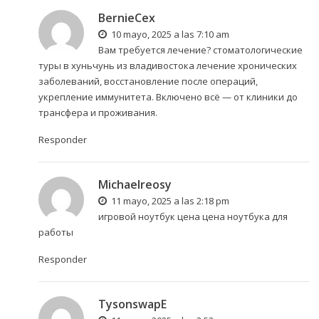
BernieCex
10 mayo, 2025 a las 7:10 am
Вам требуется лечение?
стоматологические
туры в хуньчунь из владивостока
лечение хронических
заболеваний, восстановление после операций,
укрепление иммунитета. Включено всё — от клиники до
трансфера и проживания.
Responder
Michaelreosy
11 mayo, 2025 a las 2:18 pm
игровой ноутбук цена
цена ноутбука для
работы
Responder
TysonswapE