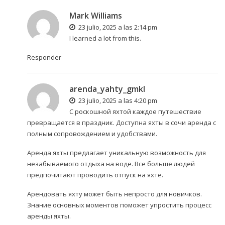
Mark Williams
23 julio, 2025 a las 2:14 pm
I learned a lot from this.
Responder
arenda_yahty_gmkl
23 julio, 2025 a las 4:20 pm
С роскошной яхтой каждое путешествие
превращается в праздник. Доступна
яхты в сочи аренда
с
полным сопровождением и удобствами.
Аренда яхты предлагает уникальную возможность для
незабываемого отдыха на воде. Все больше людей
предпочитают проводить отпуск на яхте.
Арендовать яхту может быть непросто для новичков.
Знание основных моментов поможет упростить процесс
аренды яхты.