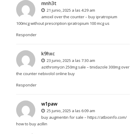
mnh3t
21 junio, 2025 a las 4:29 am
amoxil over the counter –
buy ipratropium
100mcg without prescription
ipratropium 100 mcg us
Responder
k9hxc
23 junio, 2025 a las 7:30 am
azithromycin 250mg sale –
tinidazole 300mg over
the counter
nebivolol online buy
Responder
w1paw
25 junio, 2025 a las 6:09 am
buy augmentin for sale –
https://atbioinfo.com/
how to buy acillin