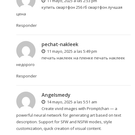
11 mayo, 2025 a las 2:53 pm
купить смартфон 256 гб
смартфон лучшая
цена
Responder
pechat-nakleek
11 mayo, 2025 a las 5:49 pm
печать наклеек на пленке
печать наклеек
недорого
Responder
Angelsmedy
14 mayo, 2025 a las 5:51 am
Create vivid images with
Promptchan
— a
powerful neural network for generating art based on text
description. Support for SFW and NSFW modes, style
customization, quick creation of visual content.