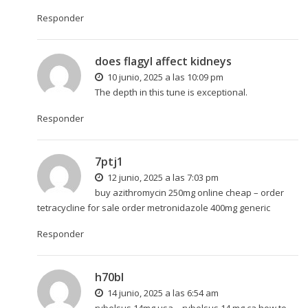
Responder
does flagyl affect kidneys
10 junio, 2025 a las 10:09 pm
The depth in this tune is exceptional.
Responder
7ptj1
12 junio, 2025 a las 7:03 pm
buy azithromycin 250mg online cheap –
order
tetracycline for sale
order metronidazole 400mg generic
Responder
h70bl
14 junio, 2025 a las 6:54 am
rybelsus 14mg usa –
rybelsus 14 mg ca
how to