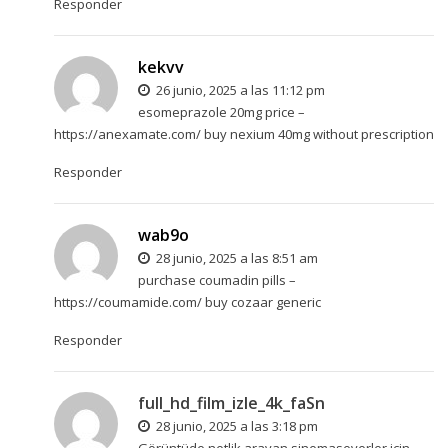
Responder
kekvv
26 junio, 2025 a las 11:12 pm
esomeprazole 20mg price –
https://anexamate.com/
buy nexium 40mg without prescription
Responder
wab9o
28 junio, 2025 a las 8:51 am
purchase coumadin pills –
https://coumamide.com/
buy cozaar generic
Responder
full_hd_film_izle_4k_faSn
28 junio, 2025 a las 3:18 pm
Görüntüde netlik arayan sinemaseverler için