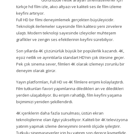
türkçe hd film izle
, akıcı altyazı ve kaliteli ses ile film izleme
keyfini artırıyor.
Full HD bir filmi deneyimlemek gerçekten büyüleyicidir.
Teknolojik ilerlemeler sayesinde film kalitesi yeni zirvelere
ulaştı. Modern teknoloji sayesinde izleyiciler muhteşem
grafikler ve zengin ses efektlerinin keyfini sürebiliyor.
Son yıllarda 4K çözünürlük büyük bir popülerlik kazandı. 4K,
eşsiz netlik ve ayrıntılarla standart HD’nin çok ötesine geçer.
Pek çok sinema sever, filmleri 4K olarak izlemeyi zorunlu bir
deneyim olarak görür.
Yayın platformları, Full HD ve 4K filmlere erişimi kolaylaştırdı.
Film tutkunları favori yapımlarına diledikleri an ve diledikleri
yerden ulaşabiliyor. Bu erişim rahatlığı, film keyfini yaşama
biçimimizi yeniden şekillendirdi.
4K içeriklerin daha fazla sunulması, üstün ekran
teknolojilerine olan ilgiyi yükseltiyor. Kaliteli bir 4K televizyona
yatırım yapmak izleme deneyimini önemli ölçüde iyileştirir.
Tutkulu sinemaseverler için bu yatırım son derece kıymetlidir.