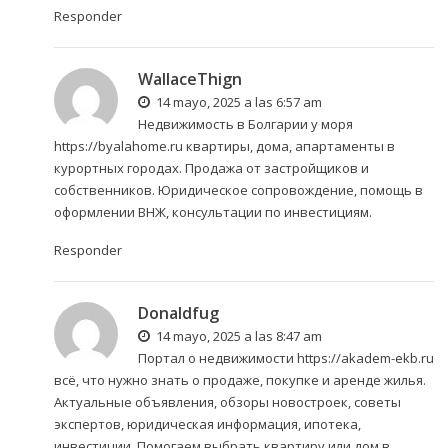
Responder
WallaceThign
14 mayo, 2025 a las 6:57 am
Недвижимость в Болгарии у моря
https://byalahome.ru
квартиры, дома, апартаменты в
курортных городах. Продажа от застройщиков и
собственников. Юридическое сопровождение, помощь в
оформлении ВНЖ, консультации по инвестициям.
Responder
Donaldfug
14 mayo, 2025 a las 8:47 am
Портал о недвижимости
https://akadem-ekb.ru
всё, что нужно знать о продаже, покупке и аренде жилья.
Актуальные объявления, обзоры новостроек, советы
экспертов, юридическая информация, ипотека,
инвестиции. Помогаем выбрать квартиру или дом в