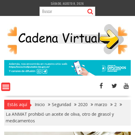
Saltar
SÁBADO, AGOSTO 8, 2026
al
contenido
Estás aquí
Inicio
Seguridad
2020
marzo
2
La ANMAT prohibió un aceite de oliva, otro de girasol y
medicamentos