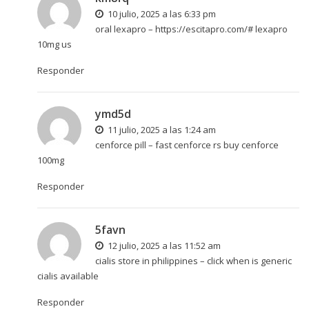
10 julio, 2025 a las 6:33 pm
oral lexapro –
https://escitapro.com/#
lexapro
10mg us
Responder
ymd5d
11 julio, 2025 a las 1:24 am
cenforce pill –
fast cenforce rs
buy cenforce
100mg
Responder
5favn
12 julio, 2025 a las 11:52 am
cialis store in philippines –
click
when is generic
cialis available
Responder