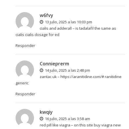
w6fvy
13 julio, 2025 a las 10:03 pm
cialis and adderall –
is tadalafil the same as
cialis
cialis dosage for ed
Responder
Connieprerm
14 julio, 2025 a las 2:48 pm
zantac uk –
https://aranitidine.com/#
ranitidine
generic
Responder
kwqiy
16 julio, 2025 a las 3:58 am
red pill like viagra –
on this site
buy viagra new