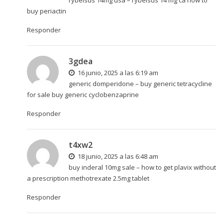
buy periactin
Responder
3gdea
16 junio, 2025 a las 6:19 am
generic domperidone –
buy generic tetracycline
for sale
buy generic cyclobenzaprine
Responder
t4xw2
18 junio, 2025 a las 6:48 am
buy inderal 10mg sale –
how to get plavix without
a prescription
methotrexate 2.5mg tablet
Responder