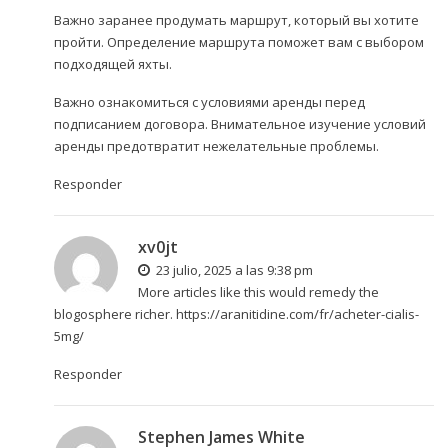
Важно заранее продумать маршрут, который вы хотите
пройти. Определение маршрута поможет вам с выбором
подходящей яхты.
Важно ознакомиться с условиями аренды перед
подписанием договора. Внимательное изучение условий
аренды предотвратит нежелательные проблемы.
Responder
xv0jt
23 julio, 2025 a las 9:38 pm
More articles like this would remedy the
blogosphere richer.
https://aranitidine.com/fr/acheter-cialis-
5mg/
Responder
Stephen James White