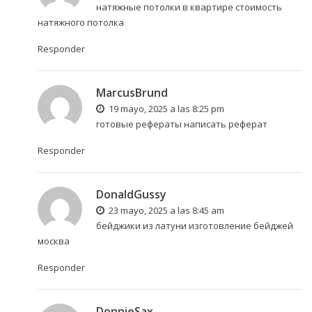
натяжные потолки в квартире
стоимость
натяжного потолка
Responder
MarcusBrund
19 mayo, 2025 a las 8:25 pm
готовые рефераты
написать реферат
Responder
DonaldGussy
23 mayo, 2025 a las 8:45 am
бейджики из латуни
изготовление бейджей
москва
Responder
DonnieSax