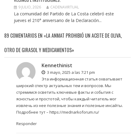
9 JULIO, 2026
CADENAVIRTUAL
La comunidad del Partido de La Costa celebró este
jueves el 210° aniversario de la Declaración...
89 COMENTARIOS EN «LA ANMAT PROHIBIÓ UN ACEITE DE OLIVA,
OTRO DE GIRASOL Y MEDICAMENTOS»
Kennethinist
3 mayo, 2025 a las 7:21 pm
Эта информационная статья охватывает
широкий спектр актуальных тем и вопросов. Мы
стремимся осветить ключевые факты и события с
ясностью и простотой, чтобы каждый читатель мог
извлечь из нее полезные знания и полезные инсайты.
Подробнее тут –
https://mednarkoforum.ru/
Responder