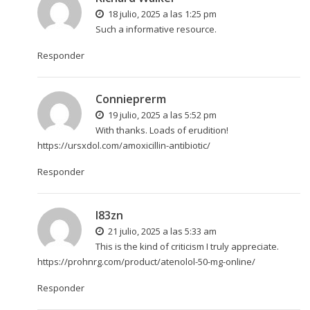
18 julio, 2025 a las 1:25 pm
Such a informative resource.
Responder
Connieprerm
19 julio, 2025 a las 5:52 pm
With thanks. Loads of erudition!
https://ursxdol.com/amoxicillin-antibiotic/
Responder
l83zn
21 julio, 2025 a las 5:33 am
This is the kind of criticism I truly appreciate.
https://prohnrg.com/product/atenolol-50-mg-online/
Responder