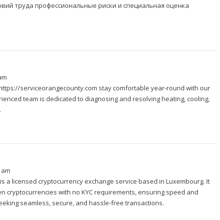
овий труда
профессиональные риски и специальная оценка
 am
https://serviceorangecounty.com
stay comfortable year-round with our
ienced team is dedicated to diagnosing and resolving heating, cooling,
.
6 am
is a licensed cryptocurrency exchange service based in Luxembourg. It
en cryptocurrencies with no KYC requirements, ensuring speed and
seeking seamless, secure, and hassle-free transactions.