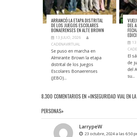
ARRANCÓ LA ETAPA DISTRITAL
VUEL
DE LOS JUEGOS ESCOLARES
DEL 
BONAERENSES EN ALTE BROWN
FECH
EDIC
13 JULIO, 2026
13
CADENAVIRTUAL
CADE
Se puso en marcha en
El s
Almirante Brown la etapa
de ju
distrital de los Juegos
del 
Escolares Bonaerenses
su...
(JEBO)...
8.300 COMENTARIOS EN «INSEGURIDAD VIAL EN LA
PERSONAS»
LarrypeW
23 octubre, 2024 a las 6:50 