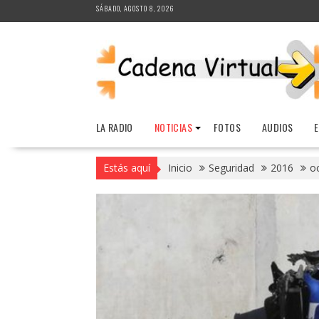
Saltar
SÁBADO, AGOSTO 8, 2026
al
contenido
LA RADIO
NOTICIAS
FOTOS
AUDIOS
Estás aquí
Inicio
Seguridad
2016
o