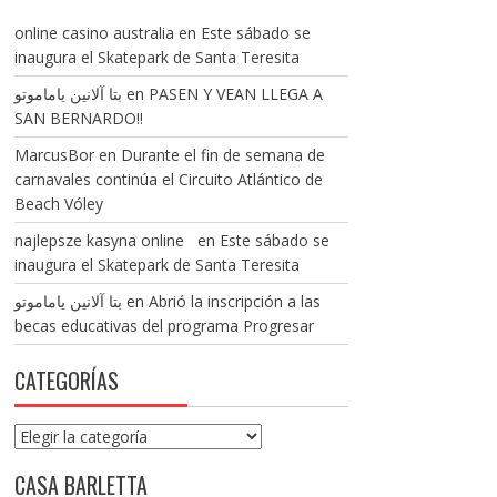
online casino australia
en
Este sábado se
inaugura el Skatepark de Santa Teresita
بتا آلانین یاماموتو
en
PASEN Y VEAN LLEGA A
SAN BERNARDO!!
MarcusBor
en
Durante el fin de semana de
carnavales continúa el Circuito Atlántico de
Beach Vóley
najlepsze kasyna online
en
Este sábado se
inaugura el Skatepark de Santa Teresita
بتا آلانین یاماموتو
en
Abrió la inscripción a las
becas educativas del programa Progresar
CATEGORÍAS
Categorías
CASA BARLETTA