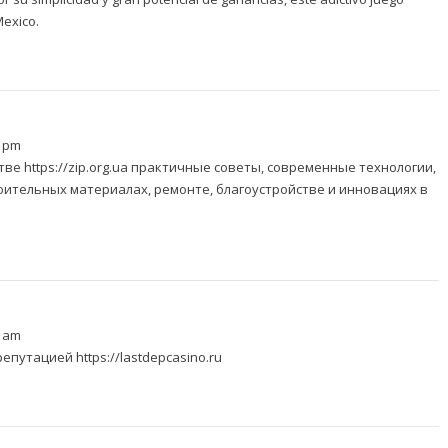
Mexico.
5 pm
стве
https://zip.org.ua
практичные советы, современные технологии,
оительных материалах, ремонте, благоустройстве и инновациях в
3 am
 репутацией
https://lastdepcasino.ru