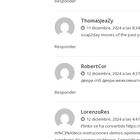
Responder
ThomasJeaZy
11 diciembre, 2024 a las 8:3
soap2day movies of the past 
Responder
RobertCor
12 diciembre, 2024 a las 4:3
двери спб
двери межкомнат
Responder
LorenzoRes
12 diciembre, 2024 a las 4:4
Plinko se ha convertido
https:
m%C3%A9xico-instrucciones-demos-opinio
jugadores de casinos en Mexico. Conocido por