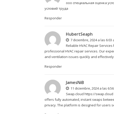
ооо специальная оценка усл
условий труда
Responder
HubertSeaph
7 diciembre, 2024 a las 6:03
Reliable HVAC Repair Services
professional HVAC repair services. Our exper
and ventilation issues quickly and effectively
Responder
JamesNiB
11 diciembre, 2024 a las 6:5
Swap.cloud
https://swap.cloud
offers fully automated, instant swaps betwe
privacy. The platform is designed for users 