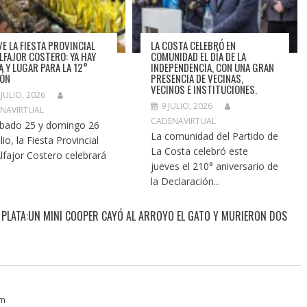
VE LA FIESTA PROVINCIAL
LA COSTA CELEBRÓ EN
ALFAJOR COSTERO: YA HAY
COMUNIDAD EL DÍA DE LA
A Y LUGAR PARA LA 12°
INDEPENDENCIA, CON UNA GRAN
IÓN
PRESENCIA DE VECINAS,
VECINOS E INSTITUCIONES.
 JULIO, 2026
9 JULIO, 2026
NAVIRTUAL
CADENAVIRTUAL
ábado 25 y domingo 26
La comunidad del Partido de
lio, la Fiesta Provincial
La Costa celebró este
Alfajor Costero celebrará
jueves el 210° aniversario de
la Declaración...
 PLATA:UN MINI COOPER CAYÓ AL ARROYO EL GATO Y MURIERON DOS
pm