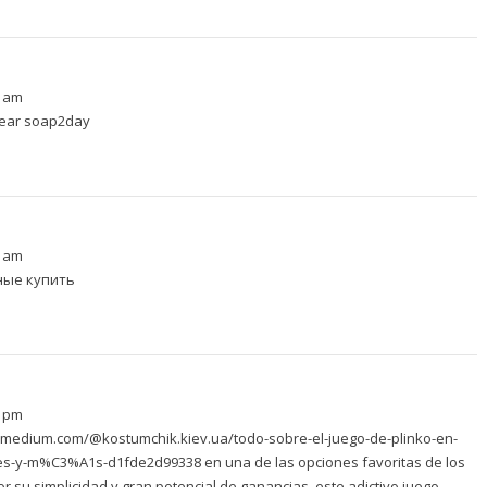
4 am
year
soap2day
7 am
ные купить
1 pm
//medium.com/@kostumchik.kiev.ua/todo-sobre-el-juego-de-plinko-en-
nes-y-m%C3%A1s-d1fde2d99338
en una de las opciones favoritas de los
 su simplicidad y gran potencial de ganancias, este adictivo juego