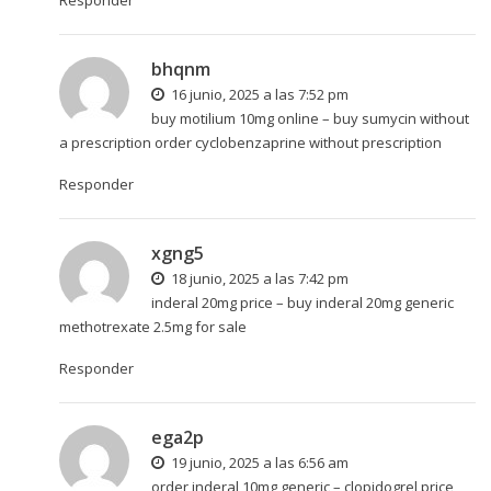
Responder
bhqnm
16 junio, 2025 a las 7:52 pm
buy motilium 10mg online –
buy sumycin without
a prescription
order cyclobenzaprine without prescription
Responder
xgng5
18 junio, 2025 a las 7:42 pm
inderal 20mg price –
buy inderal 20mg generic
methotrexate 2.5mg for sale
Responder
ega2p
19 junio, 2025 a las 6:56 am
order inderal 10mg generic –
clopidogrel price