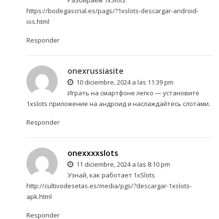
Разбираем 1xSlots
https://bodegascrial.es/pags/?1xslots-descargar-android-
ios.html
Responder
onexrussiasite
10 diciembre, 2024 a las 11:39 pm
Играть на смартфоне легко — установите
1xslots приложение на андроид
и наслаждайтесь слотами.
Responder
onexxxxslots
11 diciembre, 2024 a las 8:10 pm
Узнай, как работает 1xSlots
http://cultivodesetas.es/media/pgs/?descargar-1xslots-
apk.html
Responder