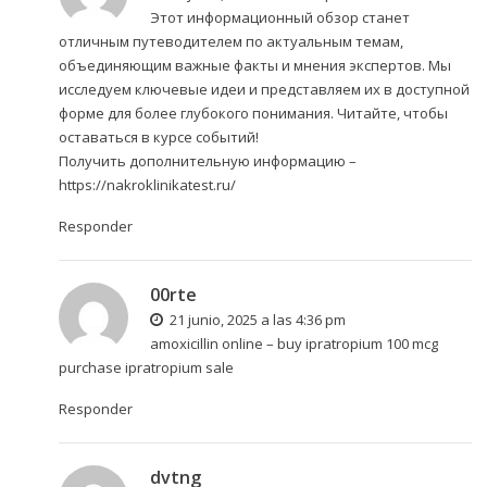
Этот информационный обзор станет
отличным путеводителем по актуальным темам,
объединяющим важные факты и мнения экспертов. Мы
исследуем ключевые идеи и представляем их в доступной
форме для более глубокого понимания. Читайте, чтобы
оставаться в курсе событий!
Получить дополнительную информацию –
https://nakroklinikatest.ru/
Responder
00rte
21 junio, 2025 a las 4:36 pm
amoxicillin online –
buy ipratropium 100 mcg
purchase ipratropium sale
Responder
dvtng