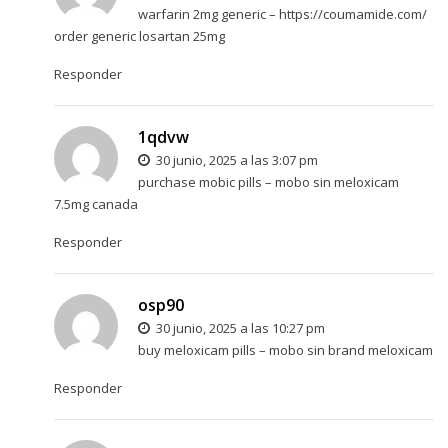
warfarin 2mg generic –
https://coumamide.com/
order generic losartan 25mg
Responder
1qdvw
30 junio, 2025 a las 3:07 pm
purchase mobic pills –
mobo sin
meloxicam
7.5mg canada
Responder
osp90
30 junio, 2025 a las 10:27 pm
buy meloxicam pills –
mobo sin
brand meloxicam
Responder