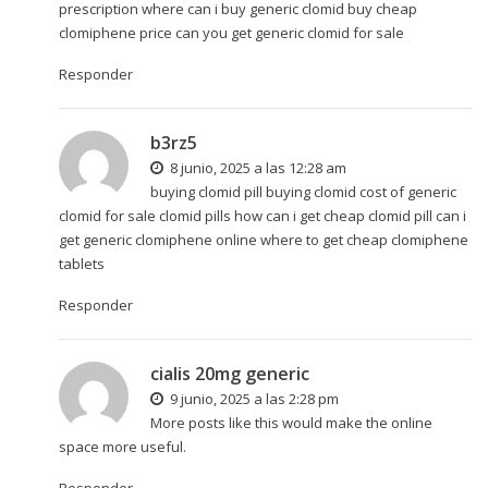
prescription
where can i buy generic clomid buy cheap
clomiphene price can you get generic clomid for sale
Responder
b3rz5
8 junio, 2025 a las 12:28 am
buying clomid pill buying clomid cost of generic
clomid for sale
clomid pills
how can i get cheap clomid pill can i
get generic clomiphene online where to get cheap clomiphene
tablets
Responder
cialis 20mg generic
9 junio, 2025 a las 2:28 pm
More posts like this would make the online
space more useful.