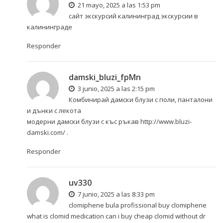
21 mayo, 2025 a las 1:53 pm
сайт экскурсий калининград
экскурсии в
калининграде
Responder
damski_bluzi_fpMn
3 junio, 2025 a las 2:15 pm
Комбинирай дамски блузи с поли, панталони
и дънки с лекота
модерни дамски блузи с къс ръкав
http://www.bluzi-
damski.com/
.
Responder
uv330
7 junio, 2025 a las 8:33 pm
clomiphene bula profissional buy clomiphene
what is clomid medication
can i buy cheap clomid without dr