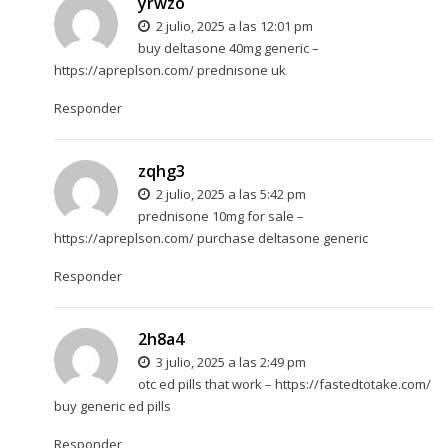
yrwzo
2 julio, 2025 a las 12:01 pm
buy deltasone 40mg generic –
https://apreplson.com/
prednisone uk
Responder
zqhg3
2 julio, 2025 a las 5:42 pm
prednisone 10mg for sale –
https://apreplson.com/
purchase deltasone generic
Responder
2h8a4
3 julio, 2025 a las 2:49 pm
otc ed pills that work –
https://fastedtotake.com/
buy generic ed pills
Responder