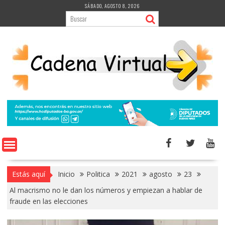
Saltar
SÁBADO, AGOSTO 8, 2026
al
contenido
Estás aquí
Inicio
Politica
2021
agosto
23
Al macrismo no le dan los números y empiezan a hablar de
fraude en las elecciones