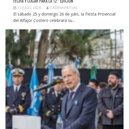
FECHA Y LUGAR PARA LA 12° EDICIÓN
13 JULIO, 2026
CADENAVIRTUAL
El sábado 25 y domingo 26 de julio, la Fiesta Provincial
del Alfajor Costero celebrará su...