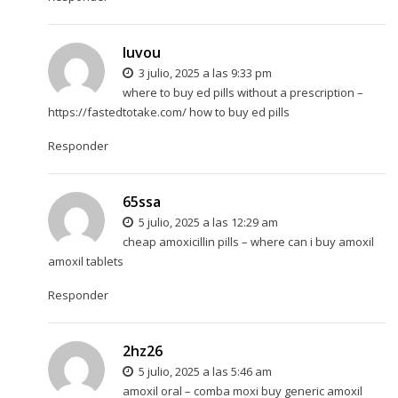
luvou
3 julio, 2025 a las 9:33 pm
where to buy ed pills without a prescription –
https://fastedtotake.com/
how to buy ed pills
Responder
65ssa
5 julio, 2025 a las 12:29 am
cheap amoxicillin pills –
where can i buy amoxil
amoxil tablets
Responder
2hz26
5 julio, 2025 a las 5:46 am
amoxil oral –
comba moxi
buy generic amoxil