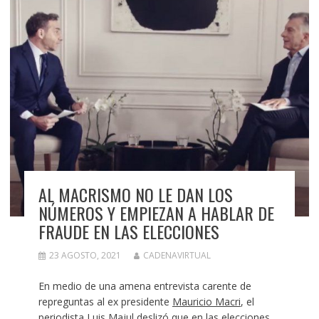
AL MACRISMO NO LE DAN LOS
NÚMEROS Y EMPIEZAN A HABLAR DE
FRAUDE EN LAS ELECCIONES
23 AGOSTO, 2021
CADENAVIRTUAL
En medio de una amena entrevista carente de
repreguntas al ex presidente
Mauricio Macri
, el
periodista Luis
Majul
deslizó que en las
elecciones