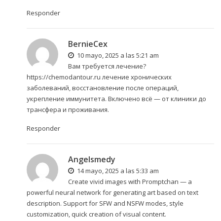
Responder
BernieCex
10 mayo, 2025 a las 5:21 am
Вам требуется лечение?
https://chemodantour.ru
лечение хронических
заболеваний, восстановление после операций,
укрепление иммунитета. Включено всё — от клиники до
трансфера и проживания.
Responder
Angelsmedy
14 mayo, 2025 a las 5:33 am
Create vivid images with
Promptchan
— a
powerful neural network for generating art based on text
description. Support for SFW and NSFW modes, style
customization, quick creation of visual content.