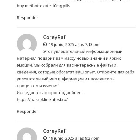
buy methotrexate 10mg pills
Responder
CoreyRaf
19 junio, 2025 a las 7:13 pm
Этот увлекательный информационный
материал подарит вам массу новых знаний и ярких
эмоций. Мы собрали для вас интересные факты и
сведения, которые обогатят ваш опыт. Откройте для себя
увлекательный мир информации и насладитесь
процессом изучения!
Исследовать вопрос подробнее –
https://nakroklinikatest.ru/
Responder
CoreyRaf
19 junio, 2025 a las 9:27 pm