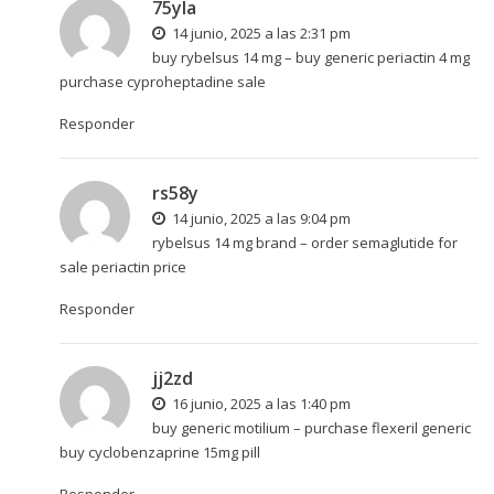
75yla
14 junio, 2025 a las 2:31 pm
buy rybelsus 14 mg –
buy generic periactin 4 mg
purchase cyproheptadine sale
Responder
rs58y
14 junio, 2025 a las 9:04 pm
rybelsus 14 mg brand –
order semaglutide for
sale
periactin price
Responder
jj2zd
16 junio, 2025 a las 1:40 pm
buy generic motilium –
purchase flexeril generic
buy cyclobenzaprine 15mg pill