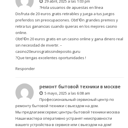
29 abril, 2025 a las 1:03 pm
?Hola usuarios de apuestas en línea
Disfruta de 20 euros gratis retirables y juega a tus juegos
preferidos sin preocupaciones. ObtГ©n grandes premios y
retira tus ganancias cuando quieras en los mejores casino
online.
ObtГ©n 20 euros gratis en un casino online y gana dinero real
sin necesidad de invertir. –
casino20eurosgratissindeposito.guru
?Que tengas excelentes oportunidades !
Responder
ремонт бытовой техники в москве
5 mayo, 2025 a las 6:08 am
Профессиональный сервисный центр по
ремонту бытовой техники с выездом на дом.
Мы предлагаем:
сервис центры бытовой техники москва
Наши мастера оперативно устранят неисправности
вашего устройства в сервисе или с выездом на дом!