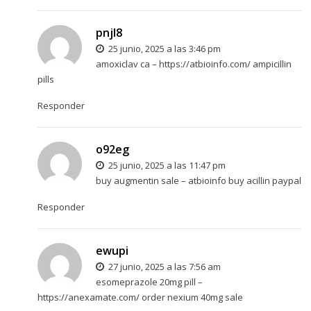
pnjl8
25 junio, 2025 a las 3:46 pm
amoxiclav ca –
https://atbioinfo.com/
ampicillin
pills
Responder
o92eg
25 junio, 2025 a las 11:47 pm
buy augmentin sale –
atbioinfo
buy acillin paypal
Responder
ewupi
27 junio, 2025 a las 7:56 am
esomeprazole 20mg pill –
https://anexamate.com/
order nexium 40mg sale