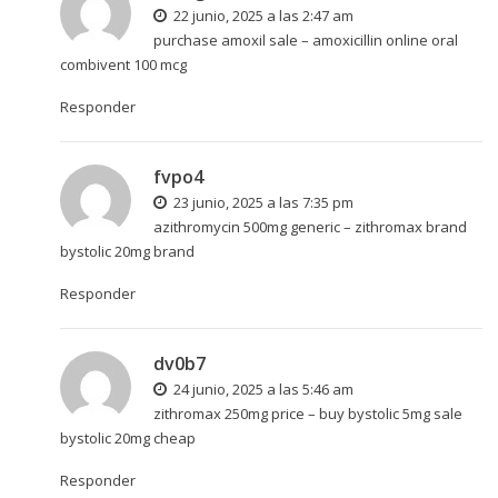
22 junio, 2025 a las 2:47 am
purchase amoxil sale –
amoxicillin online
oral
combivent 100 mcg
Responder
fvpo4
23 junio, 2025 a las 7:35 pm
azithromycin 500mg generic –
zithromax brand
bystolic 20mg brand
Responder
dv0b7
24 junio, 2025 a las 5:46 am
zithromax 250mg price –
buy bystolic 5mg sale
bystolic 20mg cheap
Responder