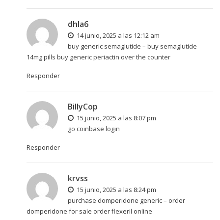
dhla6
14 junio, 2025 a las 12:12 am
buy generic semaglutide –
buy semaglutide
14mg pills
buy generic periactin over the counter
Responder
BillyCop
15 junio, 2025 a las 8:07 pm
go
coinbase login
Responder
krvss
15 junio, 2025 a las 8:24 pm
purchase domperidone generic –
order
domperidone for sale
order flexeril online