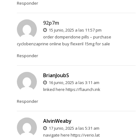
Responder
92p7m
15 junio, 2025 a las 11:57 pm
order domperidone pills –
purchase
cyclobenzaprine online
buy flexeril 15mg for sale
Responder
BrianJoubS
16 junio, 2025 a las 3:11 am
linked here
https://flaunch.ink
Responder
AlvinWeaby
17 junio, 2025 a las 5:31 am
navigate here
https://verio.lat