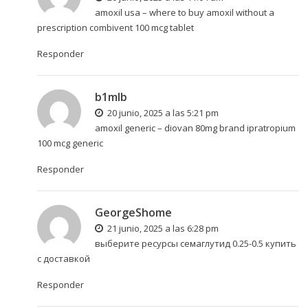
amoxil usa –
where to buy amoxil without a
prescription
combivent 100 mcg tablet
Responder
b1mlb
20 junio, 2025 a las 5:21 pm
amoxil generic –
diovan 80mg brand
ipratropium
100 mcg generic
Responder
GeorgeShome
21 junio, 2025 a las 6:28 pm
выберите ресурсы
семаглутид 0.25-0.5 купить
с доставкой
Responder