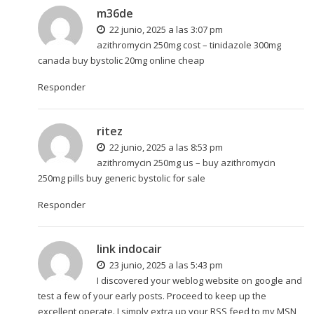
m36de
22 junio, 2025 a las 3:07 pm
azithromycin 250mg cost –
tinidazole 300mg
canada
buy bystolic 20mg online cheap
Responder
ritez
22 junio, 2025 a las 8:53 pm
azithromycin 250mg us –
buy azithromycin
250mg pills
buy generic bystolic for sale
Responder
link indocair
23 junio, 2025 a las 5:43 pm
I discovered your weblog website on google and
test a few of your early posts. Proceed to keep up the
excellent operate. I simply extra up your RSS feed to my MSN