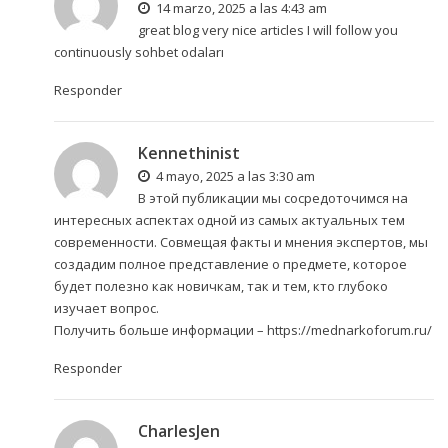
14 marzo, 2025 a las 4:43 am
great blog very nice articles I will follow you
continuously
sohbet odaları
Responder
Kennethinist
4 mayo, 2025 a las 3:30 am
В этой публикации мы сосредоточимся на
интересных аспектах одной из самых актуальных тем
современности. Совмещая факты и мнения экспертов, мы
создадим полное представление о предмете, которое
будет полезно как новичкам, так и тем, кто глубоко
изучает вопрос.
Получить больше информации –
https://mednarkoforum.ru/
Responder
CharlesJen