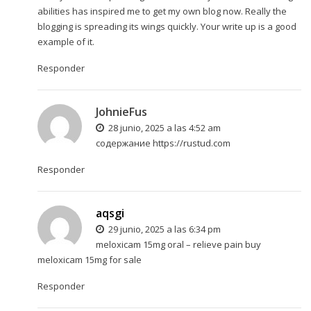
abilities has inspired me to get my own blog now. Really the
blogging is spreading its wings quickly. Your write up is a good
example of it.
Responder
JohnieFus
28 junio, 2025 a las 4:52 am
содержание
https://rustud.com
Responder
aqsgi
29 junio, 2025 a las 6:34 pm
meloxicam 15mg oral –
relieve pain
buy
meloxicam 15mg for sale
Responder