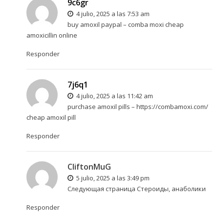
9c6gr
4 julio, 2025 a las 7:53 am
buy amoxil paypal –
comba moxi
cheap
amoxicillin online
Responder
7j6q1
4 julio, 2025 a las 11:42 am
purchase amoxil pills –
https://combamoxi.com/
cheap amoxil pill
Responder
CliftonMuG
5 julio, 2025 a las 3:49 pm
Следующая страница
Стероиды, анаболики
Responder