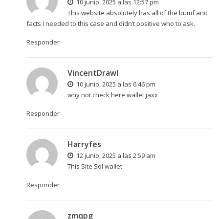
10 junio, 2025 a las 12:57 pm
This website absolutely has all of the bumf and
facts I needed to this case and didn’t positive who to ask.
Responder
VincentDrawl
10 junio, 2025 a las 6:46 pm
why not check here
wallet jaxx
Responder
Harryfes
12 junio, 2025 a las 2:59 am
This Site
Sol wallet
Responder
zmqpg