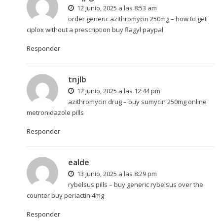
12 junio, 2025 a las 8:53 am
order generic azithromycin 250mg –
how to get
ciplox without a prescription
buy flagyl paypal
Responder
tnjlb
12 junio, 2025 a las 12:44 pm
azithromycin drug –
buy sumycin 250mg online
metronidazole pills
Responder
ealde
13 junio, 2025 a las 8:29 pm
rybelsus pills –
buy generic rybelsus over the
counter
buy periactin 4mg
Responder