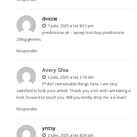
dvxzw
1 julio, 2025 a las 8:51 pm
prednisone uk –
aprep lson
buy prednisone
20mg generic
Responder
Avery Ghia
2 julio, 2025 a las 2:10 am
F*ckin’ remarkable things here. I am very
satisfied to look your article. Thank you a lot and i am taking a
look forward to touch you. Will you kindly drop me a e-mail?
Responder
yntsy
2 julio, 2025 a las 8:26 pm