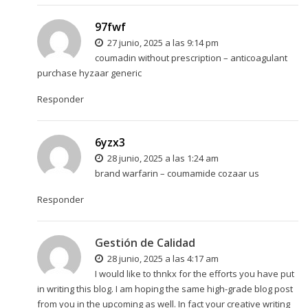
97fwf
27 junio, 2025 a las 9:14 pm
coumadin without prescription –
anticoagulant
purchase hyzaar generic
Responder
6yzx3
28 junio, 2025 a las 1:24 am
brand warfarin –
coumamide
cozaar us
Responder
Gestión de Calidad
28 junio, 2025 a las 4:17 am
I would like to thnkx for the efforts you have put
in writing this blog. I am hoping the same high-grade blog post
from you in the upcoming as well. In fact your creative writing