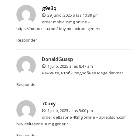
g9e3q
29 junio, 2025 a las 10:39 pm
order mobic 15mg online –
https://moboxsin.com/
buy meloxicam generic
Responder
DonaldGuasp
1 julio, 2025 a las 8:47 am
нажмите, чтобы подробнее
Mega darknet
Responder
70pxy
1 julio, 2025 a las 5:00 pm
order deltasone 40mg online –
apreplson.com
buy deltasone 10mg generic
Responder