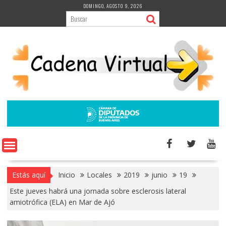
Saltar
DOMINGO, AGOSTO 9, 2026
al
contenido
Estás aquí
Inicio
Locales
2019
junio
19
Este jueves habrá una jornada sobre esclerosis lateral
amiotrófica (ELA) en Mar de Ajó