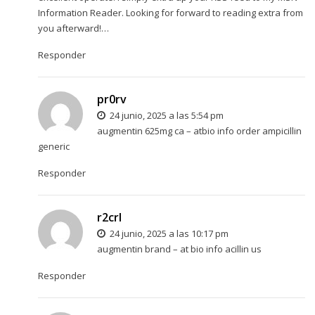
Information Reader. Looking for forward to reading extra from
you afterward!…
Responder
pr0rv
24 junio, 2025 a las 5:54 pm
augmentin 625mg ca –
atbio info
order ampicillin
generic
Responder
r2crl
24 junio, 2025 a las 10:17 pm
augmentin brand –
at bio info
acillin us
Responder