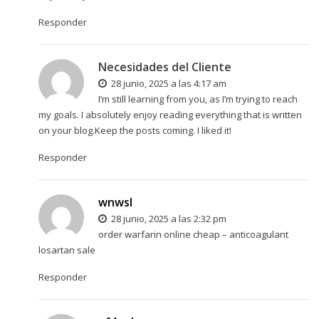
Responder
Necesidades del Cliente
28 junio, 2025 a las 4:17 am
I’m still learning from you, as I’m trying to reach
my goals. I absolutely enjoy reading everything that is written
on your blog.Keep the posts coming. I liked it!
Responder
wnwsl
28 junio, 2025 a las 2:32 pm
order warfarin online cheap –
anticoagulant
losartan sale
Responder