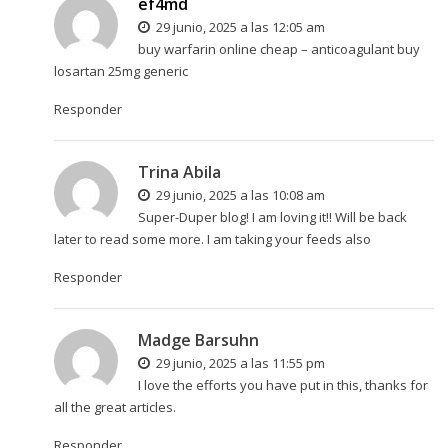
ef4md
29 junio, 2025 a las 12:05 am
buy warfarin online cheap –
anticoagulant
buy
losartan 25mg generic
Responder
Trina Abila
29 junio, 2025 a las 10:08 am
Super-Duper blog! I am loving it!! Will be back
later to read some more. I am taking your feeds also
Responder
Madge Barsuhn
29 junio, 2025 a las 11:55 pm
I love the efforts you have put in this, thanks for
all the great articles.
Responder