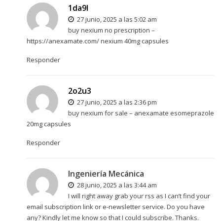
1da9l
27 junio, 2025 a las 5:02 am
buy nexium no prescription –
https://anexamate.com/
nexium 40mg capsules
Responder
2o2u3
27 junio, 2025 a las 2:36 pm
buy nexium for sale –
anexamate
esomeprazole
20mg capsules
Responder
Ingeniería Mecánica
28 junio, 2025 a las 3:44 am
I will right away grab your rss as I can’t find your
email subscription link or e-newsletter service. Do you have
any? Kindly let me know so that I could subscribe. Thanks.