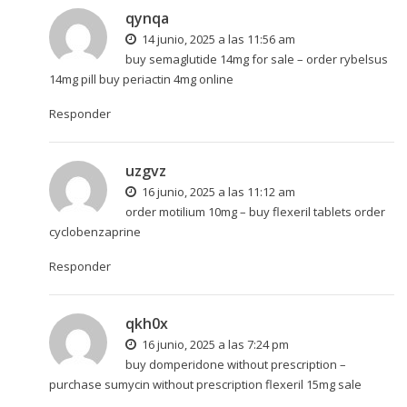
qynqa
14 junio, 2025 a las 11:56 am
buy semaglutide 14mg for sale –
order rybelsus
14mg pill
buy periactin 4mg online
Responder
uzgvz
16 junio, 2025 a las 11:12 am
order motilium 10mg –
buy flexeril tablets
order
cyclobenzaprine
Responder
qkh0x
16 junio, 2025 a las 7:24 pm
buy domperidone without prescription –
purchase sumycin without prescription
flexeril 15mg sale