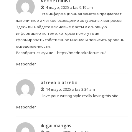
Kennethinist
4 mayo, 2025 a las 9:19 am
Эта информационная заметка предлагает
лаконичное и четкое освещение актуальных вопросов.
Здесь вы найдете ключевые факты и основную
информацию по теме, которые помогут вам
сформировать собственное мнение и повысить уровень
осведомленности.
Разобраться лучше –
https://mednarkoforum.ru/
Responder
atrevo o atrebo
14 mayo, 2025 a las 3:34 am
I love your writing style really loving this site.
Responder
ikigai mangas