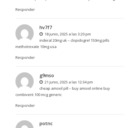
Responder
hv7f7
18 junio, 2025 a las 3:20 pm
inderal 20mg uk –
clopidogrel 150mg pills
methotrexate 10mg usa
Responder
g9mso
21 junio, 2025 a las 12:34 pm
cheap amoxil pill –
buy amoxil online
buy
combivent 100 mcg generic
Responder
potnc