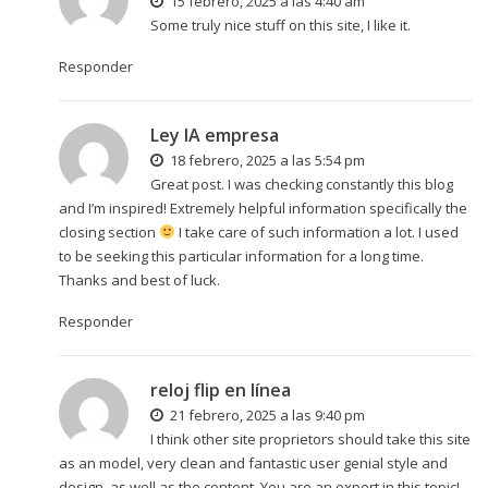
15 febrero, 2025 a las 4:40 am
Some truly nice stuff on this site, I like it.
Responder
Ley IA empresa
18 febrero, 2025 a las 5:54 pm
Great post. I was checking constantly this blog
and I’m inspired! Extremely helpful information specifically the
closing section
I take care of such information a lot. I used
to be seeking this particular information for a long time.
Thanks and best of luck.
Responder
reloj flip en línea
21 febrero, 2025 a las 9:40 pm
I think other site proprietors should take this site
as an model, very clean and fantastic user genial style and
design, as well as the content. You are an expert in this topic!