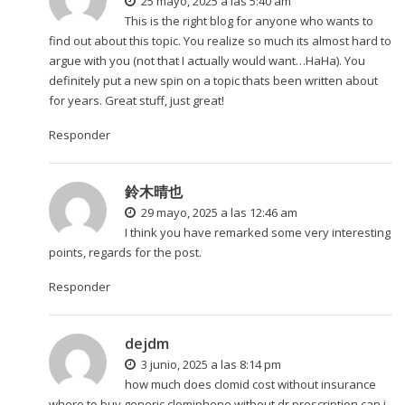
25 mayo, 2025 a las 5:40 am
This is the right blog for anyone who wants to
find out about this topic. You realize so much its almost hard to
argue with you (not that I actually would want…HaHa). You
definitely put a new spin on a topic thats been written about
for years. Great stuff, just great!
Responder
鈴木晴也
29 mayo, 2025 a las 12:46 am
I think you have remarked some very interesting
points, regards for the post.
Responder
dejdm
3 junio, 2025 a las 8:14 pm
how much does clomid cost without insurance
where to buy generic clomiphene without dr prescription can i