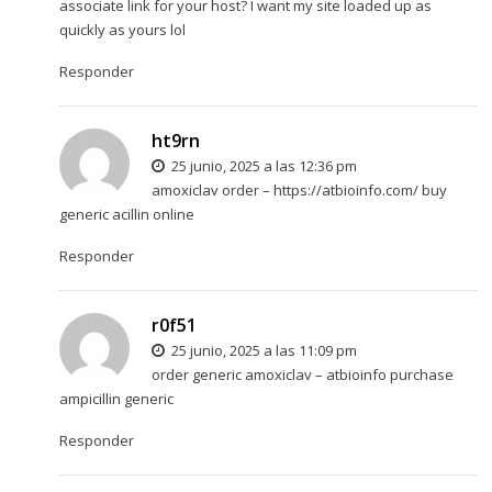
associate link for your host? I want my site loaded up as
quickly as yours lol
Responder
ht9rn
25 junio, 2025 a las 12:36 pm
amoxiclav order –
https://atbioinfo.com/
buy
generic acillin online
Responder
r0f51
25 junio, 2025 a las 11:09 pm
order generic amoxiclav –
atbioinfo
purchase
ampicillin generic
Responder