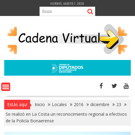
Saltar
VIERNES, AGOSTO 7, 2026
al
contenido
Estás aquí
Inicio
Locales
2016
diciembre
23
Se realizó en La Costa un reconocimiento regional a efectivos
de la Policía Bonaerense