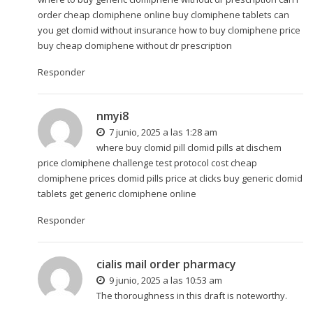
order cheap clomiphene online
buy clomiphene tablets
can
you get clomid without insurance how to buy clomiphene price
buy cheap clomiphene without dr prescription
Responder
nmyi8
7 junio, 2025 a las 1:28 am
where buy clomid pill clomid pills at dischem
price clomiphene challenge test protocol
cost cheap
clomiphene prices
clomid pills price at clicks buy generic clomid
tablets get generic clomiphene online
Responder
cialis mail order pharmacy
9 junio, 2025 a las 10:53 am
The thoroughness in this draft is noteworthy.