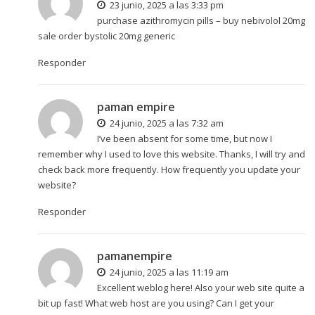
23 junio, 2025 a las 3:33 pm
purchase azithromycin pills –
buy nebivolol 20mg
sale
order bystolic 20mg generic
Responder
paman empire
24 junio, 2025 a las 7:32 am
I’ve been absent for some time, but now I
remember why I used to love this website. Thanks, I will try and
check back more frequently. How frequently you update your
website?
Responder
pamanempire
24 junio, 2025 a las 11:19 am
Excellent weblog here! Also your web site quite a
bit up fast! What web host are you using? Can I get your