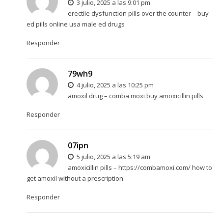
3 julio, 2025 a las 9:01 pm
erectile dysfunction pills over the counter –
buy
ed pills online usa
male ed drugs
Responder
79wh9
4 julio, 2025 a las 10:25 pm
amoxil drug –
comba moxi
buy amoxicillin pills
Responder
07ipn
5 julio, 2025 a las 5:19 am
amoxicillin pills –
https://combamoxi.com/
how to
get amoxil without a prescription
Responder