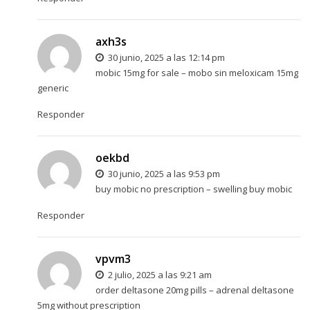
axh3s
30 junio, 2025 a las 12:14 pm
mobic 15mg for sale –
mobo sin
meloxicam 15mg
generic
Responder
oekbd
30 junio, 2025 a las 9:53 pm
buy mobic no prescription –
swelling
buy mobic
Responder
vpvm3
2 julio, 2025 a las 9:21 am
order deltasone 20mg pills –
adrenal
deltasone
5mg without prescription