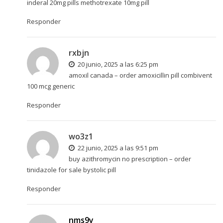
inderal 20mg pills
methotrexate 10mg pill
Responder
rxbjn
20 junio, 2025 a las 6:25 pm
amoxil canada –
order amoxicillin pill
combivent
100 mcg generic
Responder
wo3z1
22 junio, 2025 a las 9:51 pm
buy azithromycin no prescription –
order
tinidazole for sale
bystolic pill
Responder
nms9y