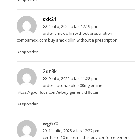
sxk21
4 julio, 2025 a las 12:19 pm
order amoxicillin without prescription –
combamoxi.com
buy amoxicillin without a prescription
Responder
2dt8k
9 julio, 2025 a las 11:28 pm
order fluconazole 200mg online –
https://gpdifluca.com/#
buy generic diflucan
Responder
wg670
11 julio, 2025 a las 12:27 pm
cenforce 50mg oral –
this
buy cenforce generic