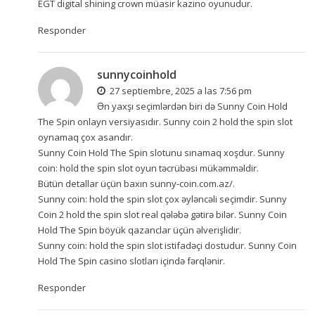
EGT digital shining crown müasir kazino oyunudur.
Responder
sunnycoinhold
27 septiembre, 2025 a las 7:56 pm
Ən yaxşı seçimlərdən biri də Sunny Coin Hold
The Spin onlayn versiyasıdır. Sunny coin 2 hold the spin slot
oynamaq çox asandır.
Sunny Coin Hold The Spin slotunu sınamaq xoşdur. Sunny
coin: hold the spin slot oyun təcrübəsi mükəmməldir.
Bütün detallar üçün baxın
sunny-coin.com.az/
.
Sunny coin: hold the spin slot çox əyləncəli seçimdir. Sunny
Coin 2 hold the spin slot real qələbə gətirə bilər. Sunny Coin
Hold The Spin böyük qazanclar üçün əlverişlidir.
Sunny coin: hold the spin slot istifadəçi dostudur. Sunny Coin
Hold The Spin casino slotları içində fərqlənir.
Responder