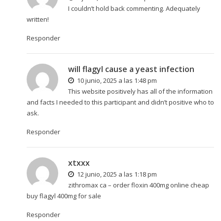
I couldn’t hold back commenting. Adequately
written!
Responder
will flagyl cause a yeast infection
10 junio, 2025 a las 1:48 pm
This website positively has all of the information
and facts I needed to this participant and didn’t positive who to
ask.
Responder
xtxxx
12 junio, 2025 a las 1:18 pm
zithromax ca –
order floxin 400mg online cheap
buy flagyl 400mg for sale
Responder