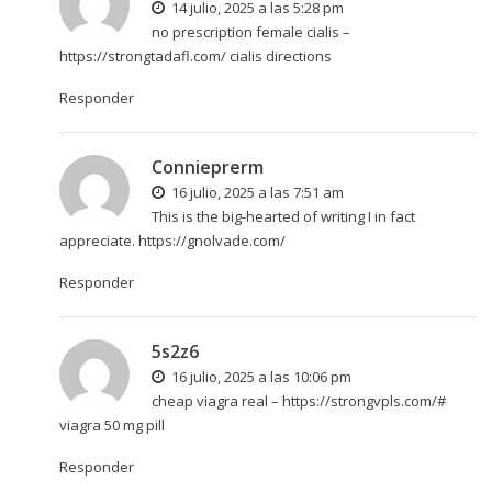
14 julio, 2025 a las 5:28 pm
no prescription female cialis –
https://strongtadafl.com/
cialis directions
Responder
Connieprerm
16 julio, 2025 a las 7:51 am
This is the big-hearted of writing I in fact
appreciate.
https://gnolvade.com/
Responder
5s2z6
16 julio, 2025 a las 10:06 pm
cheap viagra real –
https://strongvpls.com/#
viagra 50 mg pill
Responder