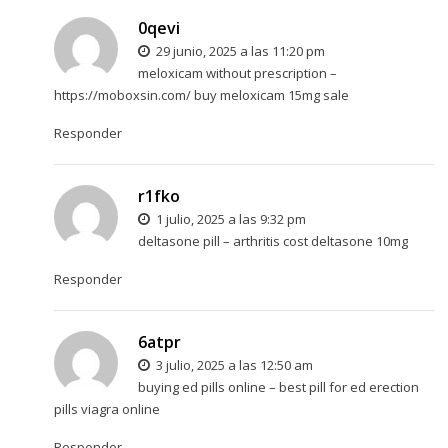
0qevi
29 junio, 2025 a las 11:20 pm
meloxicam without prescription –
https://moboxsin.com/
buy meloxicam 15mg sale
Responder
r1fko
1 julio, 2025 a las 9:32 pm
deltasone pill –
arthritis
cost deltasone 10mg
Responder
6atpr
3 julio, 2025 a las 12:50 am
buying ed pills online –
best pill for ed
erection
pills viagra online
Responder