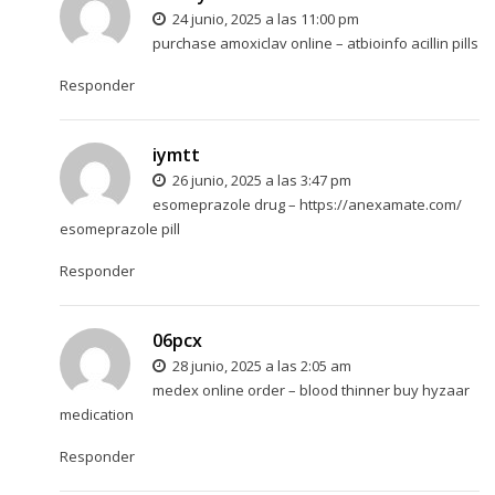
24 junio, 2025 a las 11:00 pm
purchase amoxiclav online –
atbioinfo
acillin pills
Responder
iymtt
26 junio, 2025 a las 3:47 pm
esomeprazole drug –
https://anexamate.com/
esomeprazole pill
Responder
06pcx
28 junio, 2025 a las 2:05 am
medex online order –
blood thinner
buy hyzaar
medication
Responder