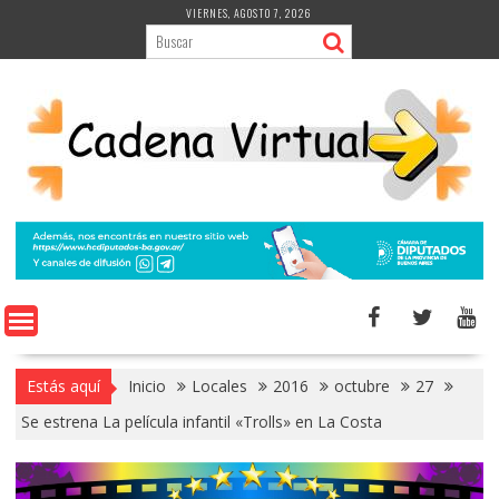
Saltar
VIERNES, AGOSTO 7, 2026
al
contenido
Estás aquí
Inicio
Locales
2016
octubre
27
Se estrena La película infantil «Trolls» en La Costa