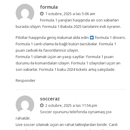
formula
1 octubre, 2025 a las 5:06 am
Formula 1 yarışları haqqında ən son xəbərləri
burada izləyin. Formula 1 Bakıda 2025 tarixlərini indi öyrənin.
Pilotlar haqqında geniş məlumat əldə edin
formula 1 drivers
.
Formula 1 canlı izləmə ilə bağlı bütün təcrübələr. Formula 1
puan cədvəli ilə favoritlərinizi izləyin.
Formula 1 izləmək üçün ən yaxşı saytlar. Formula 1 puan
durumu ilə komandaları izləyin. Formula 1 izləyiciləri üçün ən
son xəbərlər. Formula 1 baku 2024 tickets artıq satışdadır.
Responder
socceraz
2 octubre, 2025 a las 11:56 pm
Soccer oyununu telefonda oynamaq çox
rahatdır.
Live soccer izləmək üçün ən rahat tətbiqlərdən biridir. Canlı