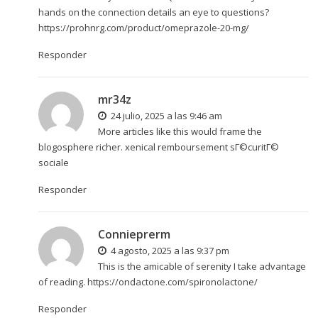
hands on the connection details an eye to questions?
https://prohnrg.com/product/omeprazole-20-mg/
Responder
mr34z
24 julio, 2025 a las 9:46 am
More articles like this would frame the
blogosphere richer.
xenical remboursement sГ©curitГ©
sociale
Responder
Connieprerm
4 agosto, 2025 a las 9:37 pm
This is the amicable of serenity I take advantage
of reading.
https://ondactone.com/spironolactone/
Responder