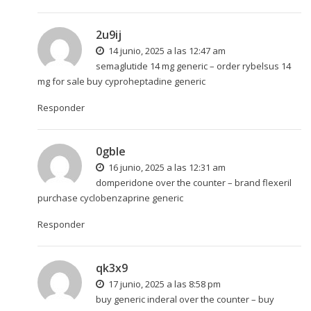
2u9ij
14 junio, 2025 a las 12:47 am
semaglutide 14 mg generic –
order rybelsus 14
mg for sale
buy cyproheptadine generic
Responder
0gble
16 junio, 2025 a las 12:31 am
domperidone over the counter –
brand flexeril
purchase cyclobenzaprine generic
Responder
qk3x9
17 junio, 2025 a las 8:58 pm
buy generic inderal over the counter –
buy