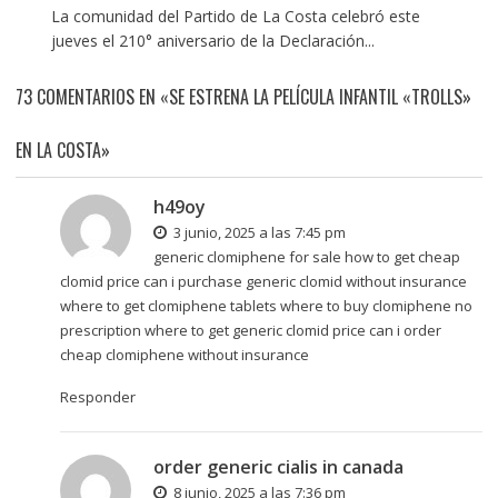
La comunidad del Partido de La Costa celebró este
jueves el 210° aniversario de la Declaración...
73 COMENTARIOS EN «SE ESTRENA LA PELÍCULA INFANTIL «TROLLS»
EN LA COSTA»
h49oy
3 junio, 2025 a las 7:45 pm
generic clomiphene for sale how to get cheap
clomid price can i purchase generic clomid without insurance
where to get clomiphene tablets
where to buy clomiphene no
prescription where to get generic clomid price can i order
cheap clomiphene without insurance
Responder
order generic cialis in canada
8 junio, 2025 a las 7:36 pm