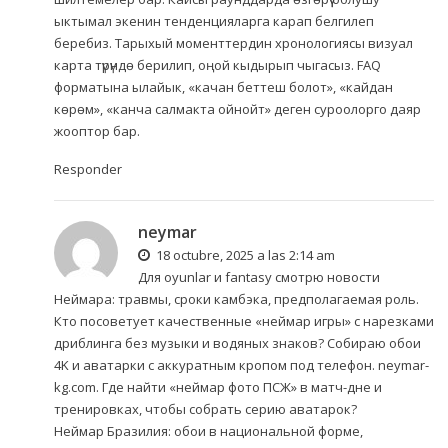
ыктымал экенин тенденцияларга карап белгилеп
беребиз. Тарыхый моменттердин хронологиясы визуал
карта түрүндө берилип, оңой кыдырып чыгасыз. FAQ
форматына ылайык, «качан беттеш болот», «кайдан
көрөм», «канча салмакта ойнойт» деген суроолорго даяр
жооптор бар.
Responder
neymar
18 octubre, 2025 a las 2:14 am
Для oyunlar и fantasy смотрю новости
Неймара: травмы, сроки камбэка, предполагаемая роль.
Кто посоветует качественные «неймар игры» с нарезками
дриблинга без музыки и водяных знаков? Собираю обои
4K и аватарки с аккуратным кропом под телефон.
neymar-
kg.com
. Где найти «неймар фото ПСЖ» в матч-дне и
тренировках, чтобы собрать серию аватарок?
Неймар Бразилия: обои в национальной форме,