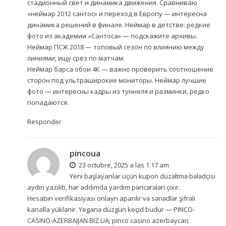
стадионный свет и динамика движения. Сравниваю
«неймар 2012 сантос» и переход в Европу — интересна
динамика решений в финале. Неймар в детстве: редкие
фото из академии «Сантоса» — подскажите архивы.
Неймар ПСЖ 2018 — топовый сезон по влиянию между
линиями; ищу срез по матчам.
Неймар барса обои 4К — важно проверить соотношение
сторон под ультраширокие мониторы. Неймар лучшие
фото — интересны кадры из туннеля и разминки, редко
попадаются.
Responder
pincoua
23 octubre, 2025 a las 1:17 am
Yeni başlayanlar üçün kupon düzəltmə bələdçisi
aydın yazılıb, hər addımda yardım pəncərələri çıxır.
Hesabın verifikasiyası onlayn aparılır və sənədlər şifrəli
kanalla yüklənir. Yeganə düzgün keçid budur —
PINCO-
CASINO-AZERBAIJAN.BIZ.UA
; pinco casino azerbaycan