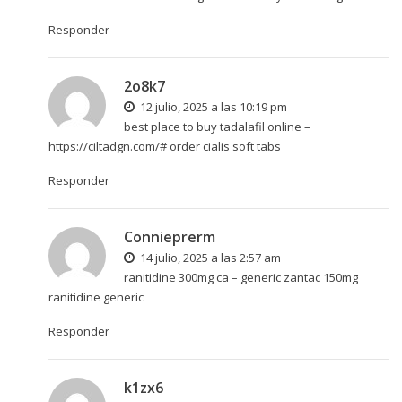
Responder
2o8k7
12 julio, 2025 a las 10:19 pm
best place to buy tadalafil online –
https://ciltadgn.com/#
order cialis soft tabs
Responder
Connieprerm
14 julio, 2025 a las 2:57 am
ranitidine 300mg ca –
generic zantac 150mg
ranitidine generic
Responder
k1zx6