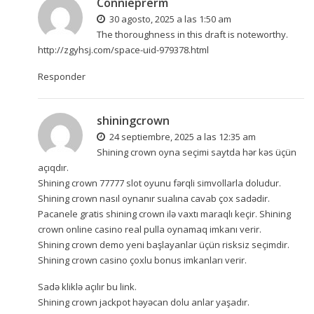
Connieprerm
30 agosto, 2025 a las 1:50 am
The thoroughness in this draft is noteworthy.
http://zgyhsj.com/space-uid-979378.html
Responder
shiningcrown
24 septiembre, 2025 a las 12:35 am
Shining crown oyna seçimi saytda hər kəs üçün
açıqdır.
Shining crown 77777 slot oyunu fərqli simvollarla doludur.
Shining crown nasıl oynanır sualına cavab çox sadədir.
Pacanele gratis shining crown ilə vaxtı maraqlı keçir. Shining
crown online casino real pulla oynamaq imkanı verir.
Shining crown demo yeni başlayanlar üçün risksiz seçimdir.
Shining crown casino çoxlu bonus imkanları verir.
Sadə kliklə açılır
bu link
.
Shining crown jackpot həyəcan dolu anlar yaşadır.