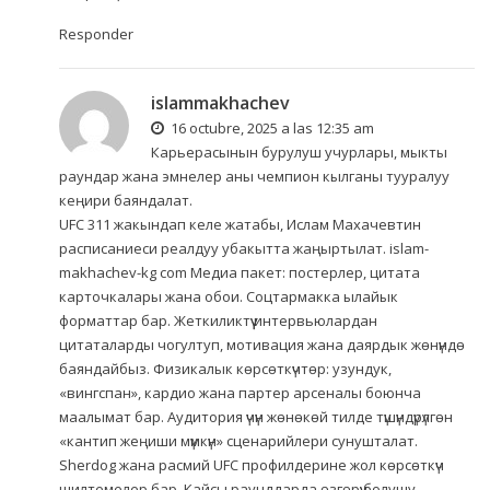
Responder
islammakhachev
16 octubre, 2025 a las 12:35 am
Карьерасынын бурулуш учурлары, мыкты
раундар жана эмнелер аны чемпион кылганы тууралуу
кеңири баяндалат.
UFC 311 жакындап келе жатабы, Ислам Махачевтин
расписаниеси реалдуу убакытта жаңыртылат.
islam-
makhachev-kg com
Медиа пакет: постерлер, цитата
карточкалары жана обои. Соцтармакка ылайык
форматтар бар. Жеткиликтүү интервьюлардан
цитаталарды чогултуп, мотивация жана даярдык жөнүндө
баяндайбыз. Физикалык көрсөткүчтөр: узундук,
«вингспан», кардио жана партер арсеналы боюнча
маалымат бар. Аудитория үчүн жөнөкөй тилде түшүндүрүлгөн
«кантип жеңиши мүмкүн» сценарийлери сунушталат.
Sherdog жана расмий UFC профилдерине жол көрсөткүч
шилтемелер бар. Кайсы раунддарда өзгөрүү болушу