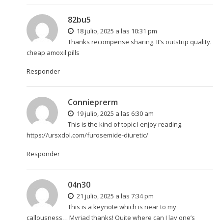
82bu5
18 julio, 2025 a las 10:31 pm
Thanks recompense sharing. It’s outstrip quality.
cheap amoxil pills
Responder
Connieprerm
19 julio, 2025 a las 6:30 am
This is the kind of topic I enjoy reading.
https://ursxdol.com/furosemide-diuretic/
Responder
04n30
21 julio, 2025 a las 7:34 pm
This is a keynote which is near to my
callousness… Myriad thanks! Quite where can I lay one’s