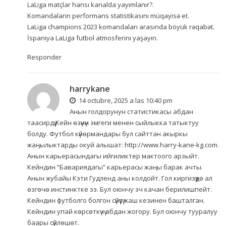
LaLiga matçlar hansı kanalda yayımlanır?.
Komandaların performans statistikasını müqayisə et.
LaLiga champions 2023 komandaları arasında böyük rəqabət.
İspaniya LaLiga futbol atmosferini yaşayın.
Responder
harrykane
14 octubre, 2025 a las 10:40 pm
Анын голдорунун статистикасы абдан
таасирдүү.Кейн өзүнүн эмгеги менен сыйлыкка татыктуу
болду. Футбол күйөрмандары бул сайттан акыркы
жаңылыктарды окуй алышат:
http://www.harry-kane-kg.com
.
Анын карьерасындагы ийгиликтер мактоого арзыйт.
Кейндин “Бавариядагы” карьерасы жаңы барак ачты.
Анын жубайы Кэти Гудленд аны колдойт. Гол киргизүүдө ал
өзгөчө инстинктке ээ. Бул оюнчу эч качан берилишпейт.
Кейндин футболго болгон сүйүүсү жаш кезинен башталган.
Кейндин упай көрсөткүчү абдан жогору. Бул оюнчу тууралуу
баары сүйлөшөт.