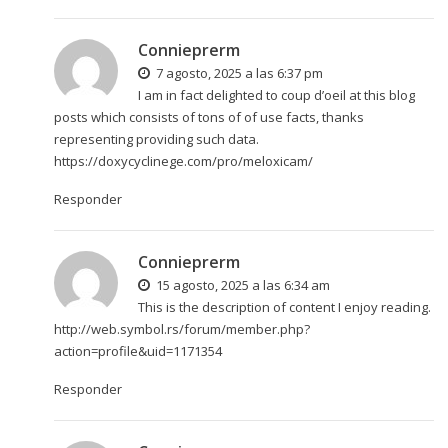
Connieprerm
7 agosto, 2025 a las 6:37 pm
I am in fact delighted to coup d’oeil at this blog
posts which consists of tons of of use facts, thanks
representing providing such data.
https://doxycyclinege.com/pro/meloxicam/
Responder
Connieprerm
15 agosto, 2025 a las 6:34 am
This is the description of content I enjoy reading.
http://web.symbol.rs/forum/member.php?
action=profile&uid=1171354
Responder