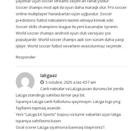
yayımlar üçün
soccer streams
seçimi ən rahat yoldur.
Soccer champs mod apk ilə oyun daha maraqlı olur. Pro soccer
online multiplayer həvəskarları üçün uyğundur. Soccer
predictions futbol nəticələrini təxmin etməyə kömək edir.
Soccer skills champions league ilə yeni bacarıqlar öyrənin.
World soccer champs android oyun club versiyası çox
populyardır. World soccer champs apk son sürüm daha yaxşı
işləyir. World soccer futbol sevərlərin əvəzolunmaz seçimidir.
Responder
laligaaz
5 octubre, 2025 a las 4:57 am
Canlı nəticələr və LaLiga puan durumu bir yerdə.
LaLiga standings səhifəsi ilə hər şeyi bil.
İspaniya LaLiga canlı futbolunu qaçırmayın. LaLiga logo png
fayllarını tapmaq asandır.
Yeni “LaLiga EA Sports” loqosu və turnir xəbərləri üçün
laliga
ispaniya
səhifəsinə baxın.
Goal scorer LaLiga siyahısına baxmaq istəyirsiniz?.