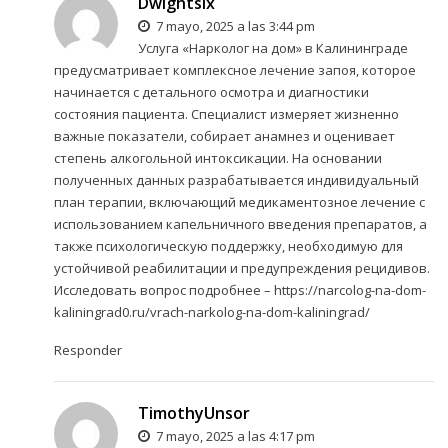
Dwightsix
7 mayo, 2025 a las 3:44 pm
Услуга «Нарколог на дом» в Калининграде
предусматривает комплексное лечение запоя, которое
начинается с детального осмотра и диагностики
состояния пациента. Специалист измеряет жизненно
важные показатели, собирает анамнез и оценивает
степень алкогольной интоксикации. На основании
полученных данных разрабатывается индивидуальный
план терапии, включающий медикаментозное лечение с
использованием капельничного введения препаратов, а
также психологическую поддержку, необходимую для
устойчивой реабилитации и предупреждения рецидивов.
Исследовать вопрос подробнее –
https://narcolog-na-dom-
kaliningrad0.ru/vrach-narkolog-na-dom-kaliningrad/
Responder
TimothyUnsor
7 mayo, 2025 a las 4:17 pm