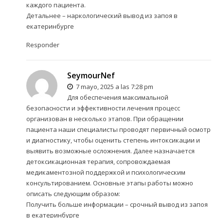
каждого пациента.
Детальнее –
наркологический вывод из запоя в
екатеринбурге
Responder
SeymourNef
7 mayo, 2025 a las 7:28 pm
Для обеспечения максимальной
безопасности и эффективности лечения процесс
организован в несколько этапов. При обращении
пациента наши специалисты проводят первичный осмотр
и диагностику, чтобы оценить степень интоксикации и
выявить возможные осложнения. Далее назначается
детоксикационная терапия, сопровождаемая
медикаментозной поддержкой и психологическим
консультированием. Основные этапы работы можно
описать следующим образом:
Получить больше информации –
срочный вывод из запоя
в екатеринбурге