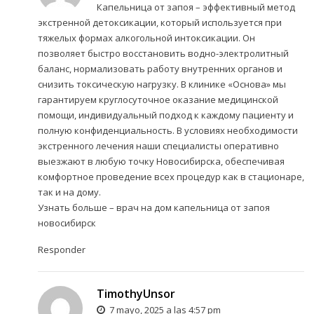
Капельница от запоя – эффективный метод
экстренной детоксикации, который используется при
тяжелых формах алкогольной интоксикации. Он
позволяет быстро восстановить водно-электролитный
баланс, нормализовать работу внутренних органов и
снизить токсическую нагрузку. В клинике «Основа» мы
гарантируем круглосуточное оказание медицинской
помощи, индивидуальный подход к каждому пациенту и
полную конфиденциальность. В условиях необходимости
экстренного лечения наши специалисты оперативно
выезжают в любую точку Новосибирска, обеспечивая
комфортное проведение всех процедур как в стационаре,
так и на дому.
Узнать больше –
врач на дом капельница от запоя
новосибирск
Responder
TimothyUnsor
7 mayo, 2025 a las 4:57 pm