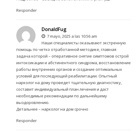
Responder
DonaldFug
7 mayo, 2025 a las 10:56 am
Наши специалисты оказывают экстренную
помощь по четко отработанной методике, главная
задача которой – оперативное снятие симптомов острой
интоксикации и абстинентного синдрома, восстановление
работы внутренних органов и создание оптимальных
условий для последующей реабилитации. Опытный
нарколог на дому проведет тщательную диагностику,
составит индивидуальный план лечения и даст
необходимые рекомендации по дальнейшему
выздоровлению.
Детальнее –
нарколог на дом срочно
Responder