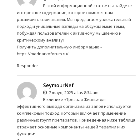
В этой информационной статье вы найдете
интересное содержание, которое поможет вам
расширить свои знания. Мы предлагаем увлекательный
подход и уникальные взгляды на обсуждаемые темы,
побуждая пользователей к активному мышлению и
критическому анализу!
Получить дополнительную информацию –
https://mednarkoforum.ru/
Responder
SeymourNef
7 mayo, 2025 a las 8:34 am
В клинике «Трезвая Жизнь» для
эффективного вывода организма из запоя используется
комплексный подход, который включает применение
различных групп препаратов. Приведенная ниже таблица
отражает основные компоненты нашей терапии и их
функции: