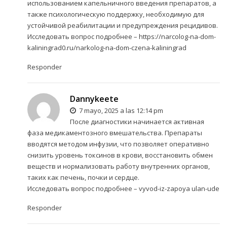
использованием капельничного введения препаратов, а
также психологическую поддержку, необходимую для
устойчивой реабилитации и предупреждения рецидивов.
Исследовать вопрос подробнее –
https://narcolog-na-dom-
kaliningrad0.ru/narkolog-na-dom-czena-kaliningrad
Responder
Dannykeete
7 mayo, 2025 a las 12:14 pm
После диагностики начинается активная
фаза медикаментозного вмешательства. Препараты
вводятся методом инфузии, что позволяет оперативно
снизить уровень токсинов в крови, восстановить обмен
веществ и нормализовать работу внутренних органов,
таких как печень, почки и сердце.
Исследовать вопрос подробнее –
vyvod-iz-zapoya ulan-ude
Responder