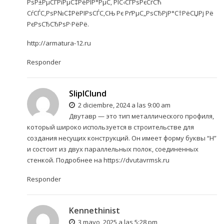
РѕР±РµСЃРїРµС‡РёРІР°РµС‚ РІС‹СЃРѕРєСѓСЋ
СѓСЃС‚РѕР№С‡РёРІРѕСЃС‚СЊ Рє РґРµС„РѕСЂРјР°С†РёСЏРј Рё
РєРѕСЂСЂРѕР·РёРё.
http://armatura-12.ru
Responder
SliplClund
2 diciembre, 2024 a las 9:00 am
Двутавр — это тип металлического профиля,
который широко используется в строительстве для
создания несущих конструкций. Он имеет форму буквы “H”
и состоит из двух параллельных полок, соединенных
стенкой. Подробнее на
https://dvutavrmsk.ru
Responder
Kennethinist
3 mayo, 2025 a las 5:28 pm