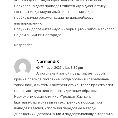
условий для последующей реабилитации. Опытный
нарколог на дому проведет тщательную диагностику,
составит индивидуальный план лечения и даст
необходимые рекомендации по дальнейшему
выздоровлению.
Получить дополнительную информацию –
запой нарколог
на дом в нижний новгороде
Responder
NormandiX
7 mayo, 2025 a las 3:39 pm
Алкогольный запой представляет собой
крайне опасное состояние, когда организм переполнен
токсинами, а системы внутреннего контроля практически
перестают функционировать должным образом.
Наркологическая клиника «Трезвая Жизнь» в
Екатеринбурге оказывает экстренную помощь при
выводе из запоя, используя передовые методы
диагностики, детоксикации и поддерживающую терапию.