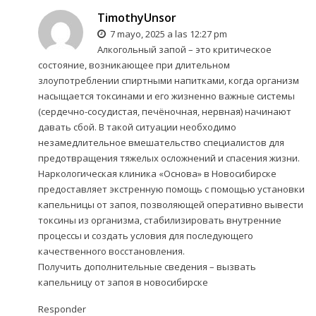
TimothyUnsor
7 mayo, 2025 a las 12:27 pm
Алкогольный запой – это критическое
состояние, возникающее при длительном
злоупотреблении спиртными напитками, когда организм
насыщается токсинами и его жизненно важные системы
(сердечно-сосудистая, печёночная, нервная) начинают
давать сбой. В такой ситуации необходимо
незамедлительное вмешательство специалистов для
предотвращения тяжелых осложнений и спасения жизни.
Наркологическая клиника «Основа» в Новосибирске
предоставляет экстренную помощь с помощью установки
капельницы от запоя, позволяющей оперативно вывести
токсины из организма, стабилизировать внутренние
процессы и создать условия для последующего
качественного восстановления.
Получить дополнительные сведения –
вызвать
капельницу от запоя в новосибирске
Responder