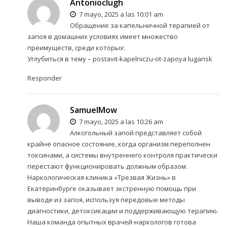
Antonioclugh
7 mayo, 2025 a las 10:01 am
Обращение за капельничной терапией от
запоя в домашних условиях имеет множество
преимуществ, среди которых:
Углубиться в тему –
postavit-kapelniczu-ot-zapoya lugansk
Responder
SamuelMow
7 mayo, 2025 a las 10:26 am
Алкогольный запой представляет собой
крайне опасное состояние, когда организм переполнен
токсинами, а системы внутреннего контроля практически
перестают функционировать должным образом.
Наркологическая клиника «Трезвая Жизнь» в
Екатеринбурге оказывает экстренную помощь при
выводе из запоя, используя передовые методы
диагностики, детоксикации и поддерживающую терапию.
Наша команда опытных врачей-наркологов готова