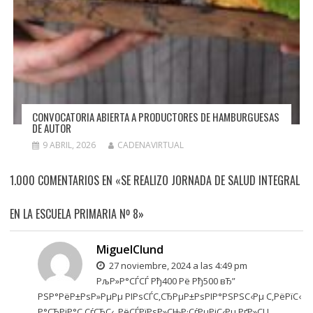
CONVOCATORIA ABIERTA A PRODUCTORES DE HAMBURGUESAS
DE AUTOR
9 ABRIL, 2026
CADENAVIRTUAL
1.000 COMENTARIOS EN «SE REALIZO JORNADA DE SALUD INTEGRAL
EN LA ESCUELA PRIMARIA Nº 8»
MiguelClund
27 noviembre, 2024 a las 4:49 pm
РљР»Р°СЃСЃ Рђ400 Рё Рђ500 вЂ”
РЅР°РёР±РѕР»РµРµ РІРѕСЃС‚СЂРµР±РѕРІР°РЅРЅС‹Рµ С‚РёРїС‹
Р°СЂРјР°С‚СѓСЂС‹, РёСЃРїРѕР»СЊР·СѓРµРјС‹Рµ РґР»СЏ