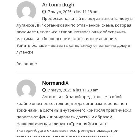
Antonioclugh
7 mayo, 2025 a las 11:18 am
Профессиональный вывод из запоя на дому в
Луганске ЛНР организован по отлаженной схеме, которая
включает несколько этапов, позволяющих обеспечить
максимально безопасное и эффективное лечение.
Узнать больше –
вызвать капельницу от запоя на дому в
луганске
Responder
NormandiX
7 mayo, 2025 a las 11:20 am
Алкогольный запой представляет собой
крайне опасное состояние, когда организм переполнен
токсинами, а системы внутреннего контроля практически
перестают функционировать должным образом.
Наркологическая клиника «Трезвая Жизнь» в
Екатеринбурге оказывает экстренную помощь при