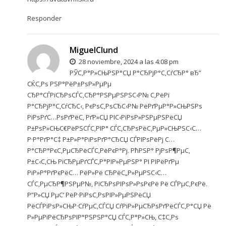
Responder
MiguelClund
28 noviembre, 2024 a las 4:08 pm
РЎС‚Р°Р»СЊРЅР°СЏ Р°СЂРјР°С‚СѓСЂР° вЂ”
СЌС‚Рѕ РЅР°РёР±РѕР»РµРµ
СЂР°СЃРїСЂРѕСЃС‚СЂР°РЅРµРЅРЅС‹Р№ С‚РёРї
Р°СЂРјР°С‚СѓСЂС‹, РєРѕС‚РѕСЂС‹Р№ РёРґРµР°Р»СЊРЅРѕ
РїРѕРґС…РѕРґРёС‚ РґР»СЏ РІС‹РїРѕР»РЅРµРЅРёСЏ
Р±РѕР»СЊС€РёРЅСЃС‚РІР° СЃС‚СЂРѕРёС‚РµР»СЊРЅС‹С…
Р·Р°РґР°С‡ Р±Р»Р°РіРѕРґР°СЂСЏ СЃРІРѕРёРј С…
Р°СЂР°РєС‚РµСЂРёСЃС‚РёРєР°Рј. РћРЅР° РјРѕР¶РµС‚
Р±С‹С‚СЊ РїСЂРµРґСЃС‚Р°РІР»РµРЅР° РІ РІРёРґРµ
РіР»Р°РґРєРёС… РёР»Рё СЂРёС„Р»РµРЅС‹С…
СЃС‚РµСЂР¶РЅРµР№, РїСЂРѕРІРѕР»РѕРєРё Рё СЃРµС‚РєРё.
Р”Р»СЏ РµС‘ РёР·РіРѕС‚РѕРІР»РµРЅРёСЏ
РёСЃРїРѕР»СЊР·СѓРµС‚СЃСЏ СѓРіР»РµСЂРѕРґРёСЃС‚Р°СЏ Рё
Р»РµРіРёСЂРѕРІР°РЅРЅР°СЏ СЃС‚Р°Р»СЊ, С‡С‚Рѕ