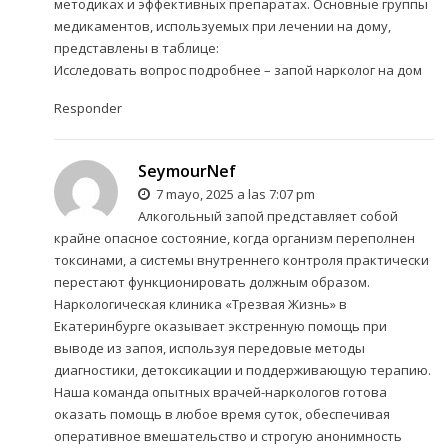
методиках и эффективных препаратах. Основные группы
медикаментов, используемых при лечении на дому,
представлены в таблице:
Исследовать вопрос подробнее –
запой нарколог на дом
Responder
SeymourNef
7 mayo, 2025 a las 7:07 pm
Алкогольный запой представляет собой
крайне опасное состояние, когда организм переполнен
токсинами, а системы внутреннего контроля практически
перестают функционировать должным образом.
Наркологическая клиника «Трезвая Жизнь» в
Екатеринбурге оказывает экстренную помощь при
выводе из запоя, используя передовые методы
диагностики, детоксикации и поддерживающую терапию.
Наша команда опытных врачей-наркологов готова
оказать помощь в любое время суток, обеспечивая
оперативное вмешательство и строгую анонимность