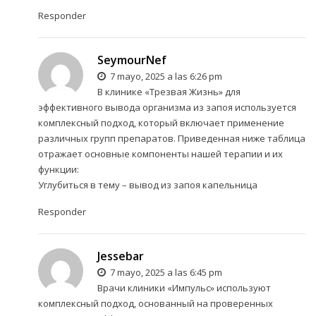
Responder
SeymourNef
7 mayo, 2025 a las 6:26 pm
В клинике «Трезвая Жизнь» для
эффективного вывода организма из запоя используется
комплексный подход, который включает применение
различных групп препаратов. Приведенная ниже таблица
отражает основные компоненты нашей терапии и их
функции:
Углубиться в тему –
вывод из запоя капельница
Responder
Jessebar
7 mayo, 2025 a las 6:45 pm
Врачи клиники «Импульс» используют
комплексный подход, основанный на проверенных