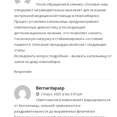
После обращения в клинику «Основа» наш
специалист незамедлительно выезжает для оказания
экстренной медицинской помощи в Новосибирске.
Процесс установки капельницы предусматривает
комплексную диагностику и последующее
детоксикационное лечение, что позволяет снизить
токсическую нагрузку и стабилизировать состояние
пациента. Описание процедуры включает следующие
этапы:
Исследовать вопрос подробнее –
вызвать капельницу от
запоя на дому новосибирск
Responder
Bernardapasp
7 mayo, 2025 a las 5:07 pm
Симптоматика ломки может варьироваться:
от бессонницы, сильной тревожности и
раздражительности до выраженных физически