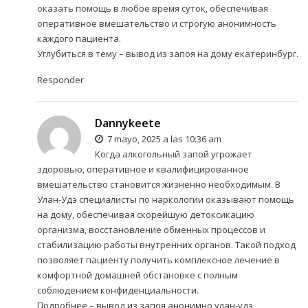
оказать помощь в любое время суток, обеспечивая
оперативное вмешательство и строгую анонимность
каждого пациента.
Углубиться в тему –
вывод из запоя на дому екатеринбург.
Responder
Dannykeete
7 mayo, 2025 a las 10:36 am
Когда алкогольный запой угрожает
здоровью, оперативное и квалифицированное
вмешательство становится жизненно необходимым. В
Улан-Удэ специалисты по наркологии оказывают помощь
на дому, обеспечивая скорейшую детоксикацию
организма, восстановление обменных процессов и
стабилизацию работы внутренних органов. Такой подход
позволяет пациенту получить комплексное лечение в
комфортной домашней обстановке с полным
соблюдением конфиденциальности.
Подробнее –
вывод из запоя анонимно улан-удэ