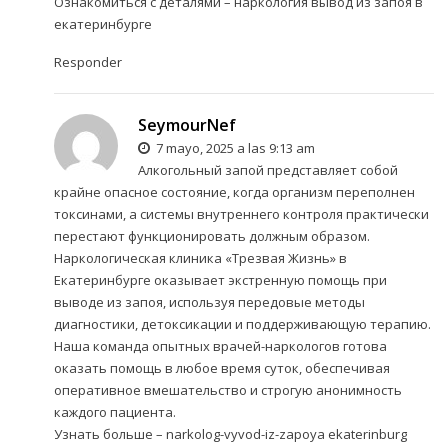
Ознакомиться с деталями –
наркология вывод из запоя в
екатеринбурге
Responder
SeymourNef
7 mayo, 2025 a las 9:13 am
Алкогольный запой представляет собой
крайне опасное состояние, когда организм переполнен
токсинами, а системы внутреннего контроля практически
перестают функционировать должным образом.
Наркологическая клиника «Трезвая Жизнь» в
Екатеринбурге оказывает экстренную помощь при
выводе из запоя, используя передовые методы
диагностики, детоксикации и поддерживающую терапию.
Наша команда опытных врачей-наркологов готова
оказать помощь в любое время суток, обеспечивая
оперативное вмешательство и строгую анонимность
каждого пациента.
Узнать больше –
narkolog-vyvod-iz-zapoya ekaterinburg