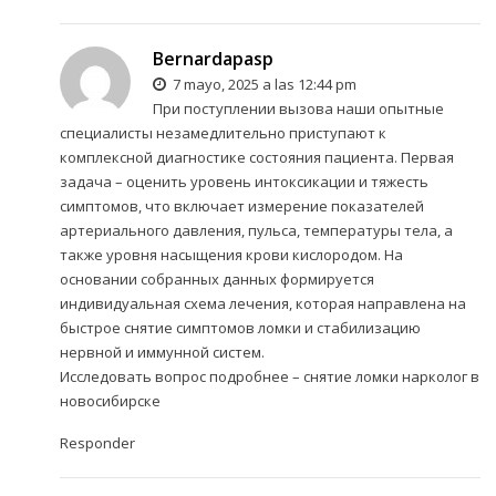
Bernardapasp
7 mayo, 2025 a las 12:44 pm
При поступлении вызова наши опытные
специалисты незамедлительно приступают к
комплексной диагностике состояния пациента. Первая
задача – оценить уровень интоксикации и тяжесть
симптомов, что включает измерение показателей
артериального давления, пульса, температуры тела, а
также уровня насыщения крови кислородом. На
основании собранных данных формируется
индивидуальная схема лечения, которая направлена на
быстрое снятие симптомов ломки и стабилизацию
нервной и иммунной систем.
Исследовать вопрос подробнее –
снятие ломки нарколог в
новосибирске
Responder