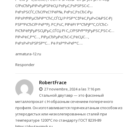
СѓРєСЂРµРїР»РµРЅРёСЏ Р±РµС‚РѕРЅРЅС‹С…
РєРѕРЅСЃС‚СЂСѓРєС†РёР№, РєРѕС‚РѕСЂС‹Рµ
РїРѕРґРІРµСЂРіР°СЋС‚СЃСЏ Р·РЅР°С‡РёС‚РµР»СЊРЅС‹Рј
РЅР°РіСЂСѓР·РєР°Рј. Р­С‚РѕС‚ РІРёРґ Р°СЂРјР°С‚СѓСЂС‹
РїСЂРёРјРµРЅСЏРµС‚СЃСЏ РІ С„СѓРЅРґР°РјРµРЅС‚РЅС‹С…
РїР»РёС‚Р°С…, РїРµСЂРµРєСЂС‹С‚РёСЏС…,
РєРѕР»РѕРЅРЅР°С… Рё Р±Р°Р»РєР°С….
armatura-12.ru
Responder
RobertFrace
27 noviembre, 2024 a las 7:16 pm
Стальной двутавр — это фасонный
металлопрокат с Н-образным сечением поперечного
профиля. Он изготавливается горячекатаным способом из
углеродистых или низколегированных сталей при
температуре 1200°C по стандарту ГОСТ 8239-89
https://dvutavrmsk.ru