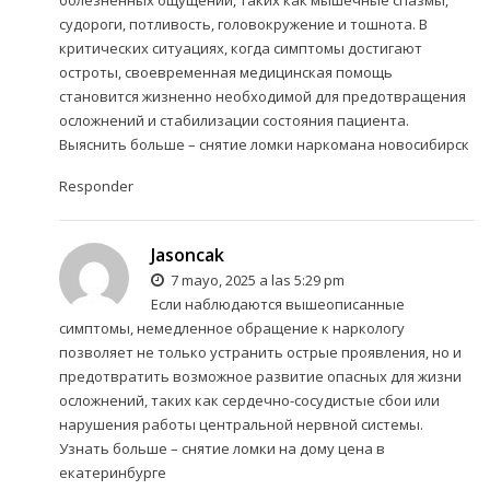
болезненных ощущений, таких как мышечные спазмы,
судороги, потливость, головокружение и тошнота. В
критических ситуациях, когда симптомы достигают
остроты, своевременная медицинская помощь
становится жизненно необходимой для предотвращения
осложнений и стабилизации состояния пациента.
Выяснить больше –
снятие ломки наркомана новосибирск
Responder
Jasoncak
7 mayo, 2025 a las 5:29 pm
Если наблюдаются вышеописанные
симптомы, немедленное обращение к наркологу
позволяет не только устранить острые проявления, но и
предотвратить возможное развитие опасных для жизни
осложнений, таких как сердечно-сосудистые сбои или
нарушения работы центральной нервной системы.
Узнать больше –
снятие ломки на дому цена в
екатеринбурге