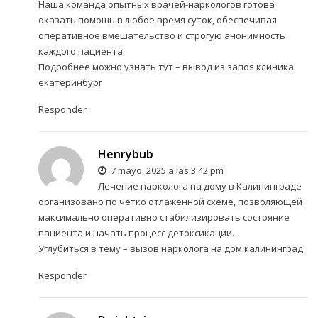
Наша команда опытных врачей-наркологов готова
оказать помощь в любое время суток, обеспечивая
оперативное вмешательство и строгую анонимность
каждого пациента.
Подробнее можно узнать тут –
вывод из запоя клиника
екатеринбург
Responder
Henrybub
7 mayo, 2025 a las 3:42 pm
Лечение нарколога на дому в Калининграде
организовано по четко отлаженной схеме, позволяющей
максимально оперативно стабилизировать состояние
пациента и начать процесс детоксикации.
Углубиться в тему –
вызов нарколога на дом калининград
Responder