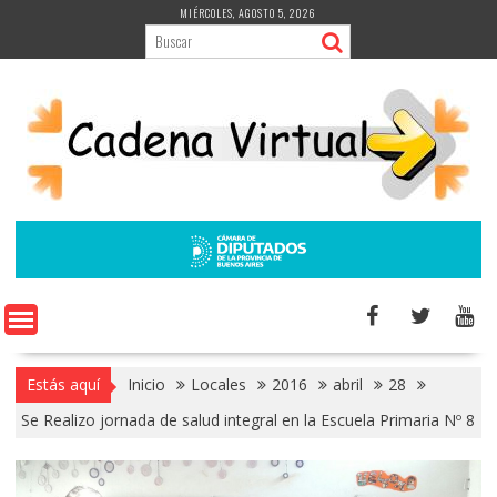
Saltar
MIÉRCOLES, AGOSTO 5, 2026
al
contenido
Estás aquí
Inicio
Locales
2016
abril
28
Se Realizo jornada de salud integral en la Escuela Primaria Nº 8