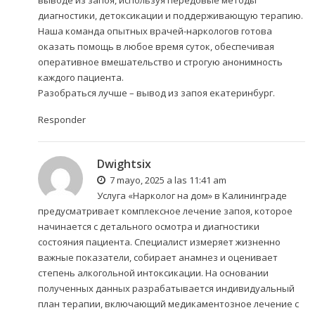
выводе из запоя, используя передовые методы
диагностики, детоксикации и поддерживающую терапию.
Наша команда опытных врачей-наркологов готова
оказать помощь в любое время суток, обеспечивая
оперативное вмешательство и строгую анонимность
каждого пациента.
Разобраться лучше –
вывод из запоя екатеринбург.
Responder
Dwightsix
7 mayo, 2025 a las 11:41 am
Услуга «Нарколог на дом» в Калининграде
предусматривает комплексное лечение запоя, которое
начинается с детального осмотра и диагностики
состояния пациента. Специалист измеряет жизненно
важные показатели, собирает анамнез и оценивает
степень алкогольной интоксикации. На основании
полученных данных разрабатывается индивидуальный
план терапии, включающий медикаментозное лечение с