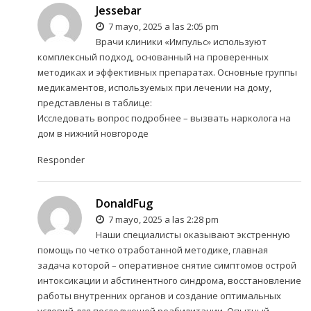
Jessebar
7 mayo, 2025 a las 2:05 pm
Врачи клиники «Импульс» используют
комплексный подход, основанный на проверенных
методиках и эффективных препаратах. Основные группы
медикаментов, используемых при лечении на дому,
представлены в таблице:
Исследовать вопрос подробнее –
вызвать нарколога на
дом в нижний новгороде
Responder
DonaldFug
7 mayo, 2025 a las 2:28 pm
Наши специалисты оказывают экстренную
помощь по четко отработанной методике, главная
задача которой – оперативное снятие симптомов острой
интоксикации и абстинентного синдрома, восстановление
работы внутренних органов и создание оптимальных