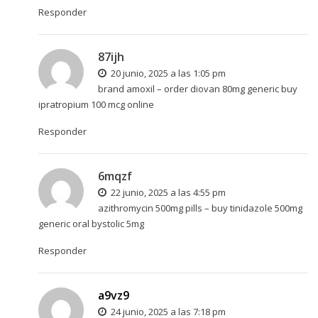
Responder
87ijh
20 junio, 2025 a las 1:05 pm
brand amoxil –
order diovan 80mg generic
buy
ipratropium 100 mcg online
Responder
6mqzf
22 junio, 2025 a las 4:55 pm
azithromycin 500mg pills –
buy tinidazole 500mg
generic
oral bystolic 5mg
Responder
a9vz9
24 junio, 2025 a las 7:18 pm