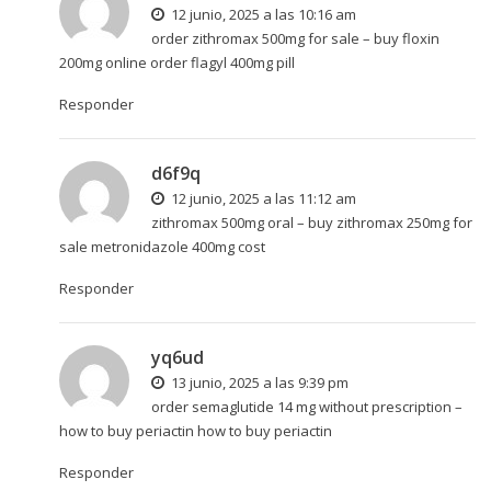
12 junio, 2025 a las 10:16 am
order zithromax 500mg for sale –
buy floxin
200mg online
order flagyl 400mg pill
Responder
d6f9q
12 junio, 2025 a las 11:12 am
zithromax 500mg oral –
buy zithromax 250mg for
sale
metronidazole 400mg cost
Responder
yq6ud
13 junio, 2025 a las 9:39 pm
order semaglutide 14 mg without prescription –
how to buy periactin
how to buy periactin
Responder