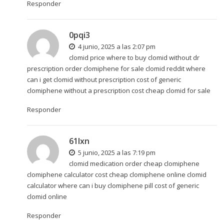
Responder
0pqi3
4 junio, 2025 a las 2:07 pm
clomid price where to buy clomid without dr
prescription order clomiphene for sale
clomid reddit
where
can i get clomid without prescription cost of generic
clomiphene without a prescription cost cheap clomid for sale
Responder
61lxn
5 junio, 2025 a las 7:19 pm
clomid medication order cheap clomiphene
clomiphene calculator
cost cheap clomiphene online
clomid
calculator where can i buy clomiphene pill cost of generic
clomid online
Responder