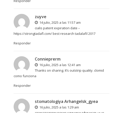
Responder
zuyve
14 julio, 2025 a las 11:57 am
cialis patent expiration date –
https://strongtadafl.com/
best research tadalafil 2017
Responder
Connieprerm
16 julio, 2025 a las 12:41 am
Thanks on sharing. It’s outstrip quality.
clomid
como funciona
Responder
stomatologiya Arhangelsk_gyea
16 julio, 2025 a las 1:29 am
стоматологические клиники официальные