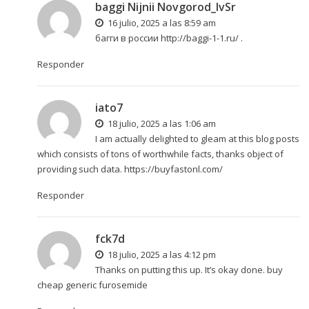
baggi Nijnii Novgorod_lvSr
16 julio, 2025 a las 8:59 am
багги в россии
http://baggi-1-1.ru/
.
Responder
iato7
18 julio, 2025 a las 1:06 am
I am actually delighted to gleam at this blog posts
which consists of tons of worthwhile facts, thanks object of
providing such data.
https://buyfastonl.com/
Responder
fck7d
18 julio, 2025 a las 4:12 pm
Thanks on putting this up. It’s okay done.
buy
cheap generic furosemide