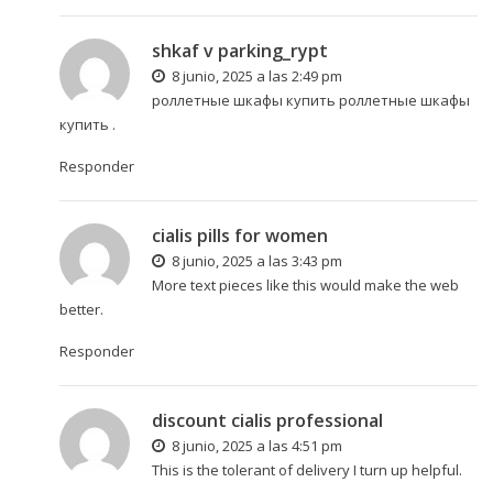
shkaf v parking_rypt
8 junio, 2025 a las 2:49 pm
роллетные шкафы купить
роллетные шкафы
купить
.
Responder
cialis pills for women
8 junio, 2025 a las 3:43 pm
More text pieces like this would make the web
better.
Responder
discount cialis professional
8 junio, 2025 a las 4:51 pm
This is the tolerant of delivery I turn up helpful.