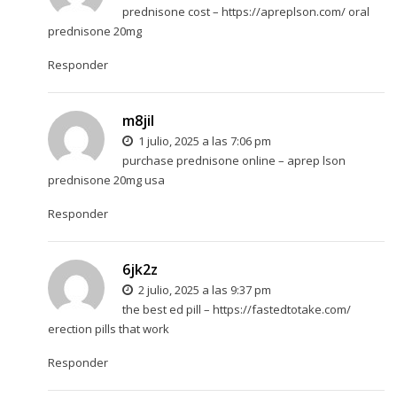
prednisone cost –
https://apreplson.com/
oral
prednisone 20mg
Responder
m8jil
1 julio, 2025 a las 7:06 pm
purchase prednisone online –
aprep lson
prednisone 20mg usa
Responder
6jk2z
2 julio, 2025 a las 9:37 pm
the best ed pill –
https://fastedtotake.com/
erection pills that work
Responder