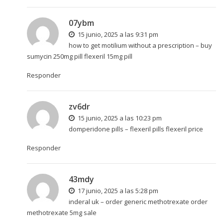
07ybm
15 junio, 2025 a las 9:31 pm
how to get motilium without a prescription –
buy
sumycin 250mg pill
flexeril 15mg pill
Responder
zv6dr
15 junio, 2025 a las 10:23 pm
domperidone pills –
flexeril pills
flexeril price
Responder
43mdy
17 junio, 2025 a las 5:28 pm
inderal uk –
order generic methotrexate
order
methotrexate 5mg sale