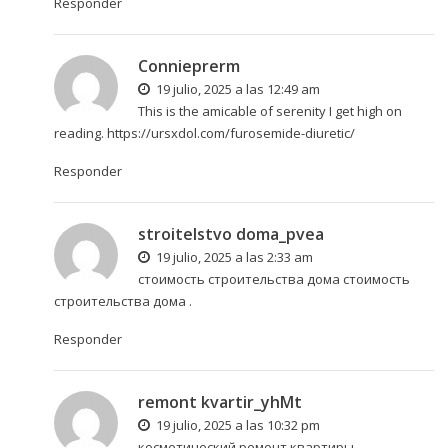
Responder
Connieprerm
19 julio, 2025 a las 12:49 am
This is the amicable of serenity I get high on
reading.
https://ursxdol.com/furosemide-diuretic/
Responder
stroitelstvo doma_pvea
19 julio, 2025 a las 2:33 am
стоимость строительства дома
стоимость
строительства дома
.
Responder
remont kvartir_yhMt
19 julio, 2025 a las 10:32 pm
косметический ремонт квартиры