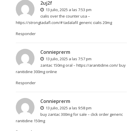
2uj2f
13 julio, 2025 a las 7:53 pm
cialis over the counter usa –
https://strongtadafl.com/#
tadalafil generic cialis 20mg
Responder
Connieprerm
13 julio, 2025 a las 7:57 pm
zantac 150mg oral –
https://aranitidine.com/
buy
ranitidine 300mg online
Responder
Connieprerm
13 julio, 2025 a las 9:58 pm
buy zantac 300mg for sale –
click
order generic
ranitidine 150mg