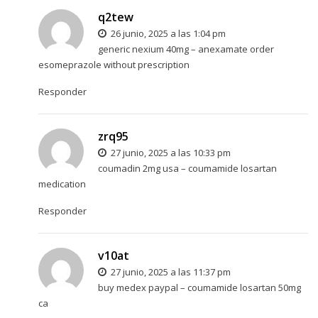
q2tew
26 junio, 2025 a las 1:04 pm
generic nexium 40mg –
anexamate
order
esomeprazole without prescription
Responder
zrq95
27 junio, 2025 a las 10:33 pm
coumadin 2mg usa –
coumamide
losartan
medication
Responder
v10at
27 junio, 2025 a las 11:37 pm
buy medex paypal –
coumamide
losartan 50mg
ca