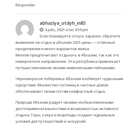
Responder
abhaziya_otdyh_mlEl
4 julio, 2025 a las 9:59 pm
Если планируете отпуск заранее, обратите
внимание на
отдых в абхазии 2025 цены
— отличные
предложения и много вариантов жилья.
Многие предпочитают отдыхать в Абхазии, так как это
невероятное направление. Эта республика привлекает
путешественников своими живописными пейзажами.
Черноморское побережье Абхазии изобилует чудесными
курортами. Множество гостиниц и частных домов
обеспечивают своим гостям комфортный отдых.
Природа Абхазии радует своими необыкновенными
достопримечательностями и возможностью активного
отдыха. Горы, озера и водопады создают идеальные
условия для путешествий и экскурсий.