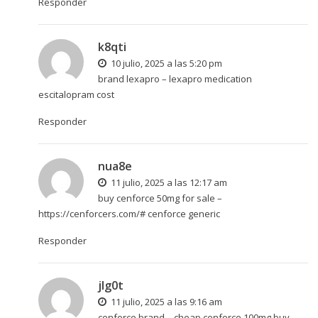
Responder
k8qti
10 julio, 2025 a las 5:20 pm
brand lexapro –
lexapro medication
escitalopram cost
Responder
nua8e
11 julio, 2025 a las 12:17 am
buy cenforce 50mg for sale –
https://cenforcers.com/#
cenforce generic
Responder
jlg0t
11 julio, 2025 a las 9:16 am
cenforce brand –
cheap cenforce 100mg
buy