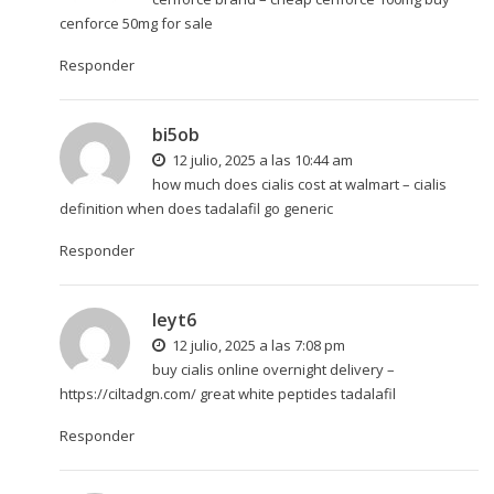
cenforce 50mg for sale
Responder
bi5ob
12 julio, 2025 a las 10:44 am
how much does cialis cost at walmart –
cialis
definition
when does tadalafil go generic
Responder
leyt6
12 julio, 2025 a las 7:08 pm
buy cialis online overnight delivery –
https://ciltadgn.com/
great white peptides tadalafil
Responder