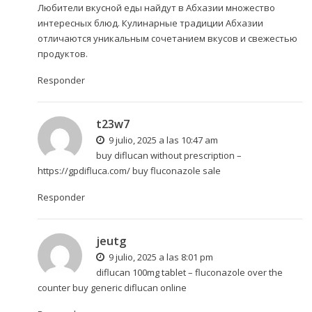
Любители вкусной еды найдут в Абхазии множество
интересных блюд. Кулинарные традиции Абхазии
отличаются уникальным сочетанием вкусов и свежестью
продуктов.
Responder
t23w7
9 julio, 2025 a las 10:47 am
buy diflucan without prescription –
https://gpdifluca.com/
buy fluconazole sale
Responder
jeutg
9 julio, 2025 a las 8:01 pm
diflucan 100mg tablet –
fluconazole over the
counter
buy generic diflucan online