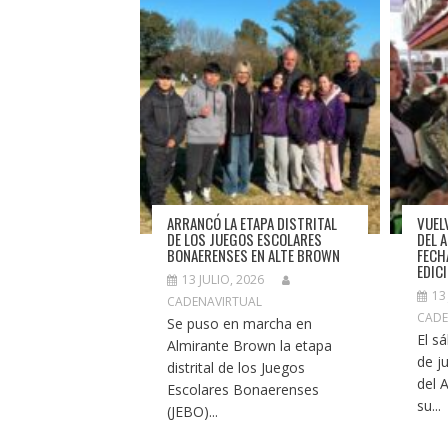
ARRANCÓ LA ETAPA DISTRITAL
VUEL
DE LOS JUEGOS ESCOLARES
DEL 
BONAERENSES EN ALTE BROWN
FECH
EDIC
13 JULIO, 2026
13
CADENAVIRTUAL
CADE
Se puso en marcha en
El s
Almirante Brown la etapa
de ju
distrital de los Juegos
del 
Escolares Bonaerenses
su...
(JEBO)...