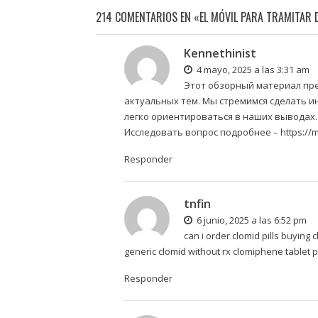
214 COMENTARIOS EN «EL MÓVIL PARA TRAMITAR 
Kennethinist
4 mayo, 2025 a las 3:31 am
Этот обзорный материал пр
актуальных тем. Мы стремимся сделать и
легко ориентироваться в наших выводах.
Исследовать вопрос подробнее –
https://
Responder
tnfin
6 junio, 2025 a las 6:52 pm
can i order clomid pills buyin
generic clomid without rx clomiphene tablet 
Responder