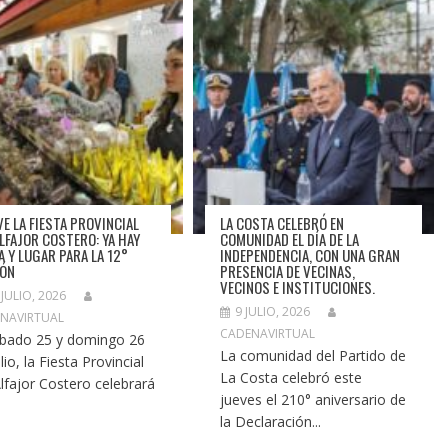
VE LA FIESTA PROVINCIAL
LA COSTA CELEBRÓ EN
ALFAJOR COSTERO: YA HAY
COMUNIDAD EL DÍA DE LA
A Y LUGAR PARA LA 12°
INDEPENDENCIA, CON UNA GRAN
IÓN
PRESENCIA DE VECINAS,
VECINOS E INSTITUCIONES.
 JULIO, 2026
9 JULIO, 2026
NAVIRTUAL
CADENAVIRTUAL
ábado 25 y domingo 26
La comunidad del Partido de
lio, la Fiesta Provincial
La Costa celebró este
Alfajor Costero celebrará
jueves el 210° aniversario de
la Declaración...