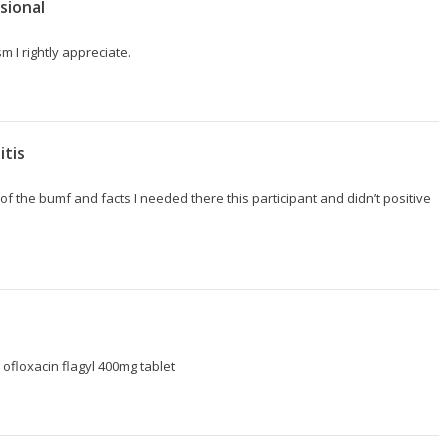
sional
sm I rightly appreciate.
itis
of the bumf and facts I needed there this participant and didn’t positive
 ofloxacin
flagyl 400mg tablet