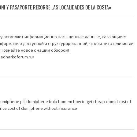
DNI Y PASAPORTE RECORRE LAS LOCALIDADES DE LA COSTA»
едоставляет информационно насыщенные данные, касающиеся
нформацию доступной и структурированной, чтобы читатели могли
 Познайте новое с нашим обзором!
mednarkoforum.ru/
g clomiphene pill clomiphene bula homem
how to get cheap clomid
cost of
price cost of clomiphene without insurance