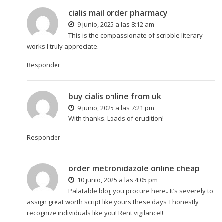
cialis mail order pharmacy
9 junio, 2025 a las 8:12 am
This is the compassionate of scribble literary
works I truly appreciate.
Responder
buy cialis online from uk
9 junio, 2025 a las 7:21 pm
With thanks. Loads of erudition!
Responder
order metronidazole online cheap
10 junio, 2025 a las 4:05 pm
Palatable blog you procure here.. It’s severely to
assign great worth script like yours these days. I honestly
recognize individuals like you! Rent vigilance!!