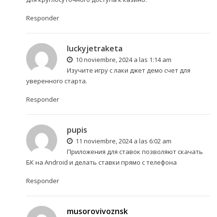
Responder
luckyjetraketa
10 noviembre, 2024 a las 1:14 am
Изучите игру с
лаки джет демо счет
для
уверенного старта.
Responder
pupis
11 noviembre, 2024 a las 6:02 am
Приложения для ставок позволяют
скачать
БК на Android
и делать ставки прямо с телефона
Responder
musorovivoznsk