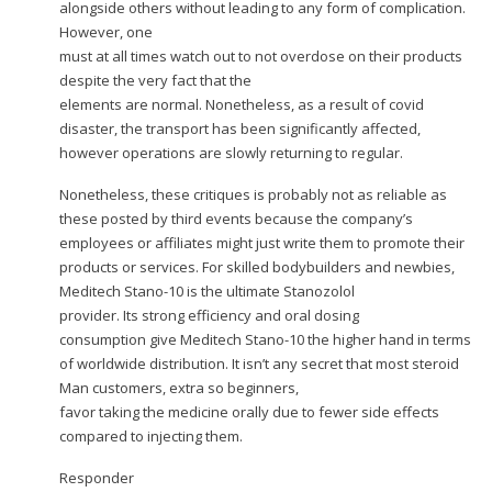
alongside others without leading to any form of complication.
However, one
must at all times watch out to not overdose on their products
despite the very fact that the
elements are normal. Nonetheless, as a result of covid
disaster, the transport has been significantly affected,
however operations are slowly returning to regular.
Nonetheless, these critiques is probably not as reliable as
these posted by third events because the company’s
employees or affiliates might just write them to promote their
products or services. For skilled bodybuilders and newbies,
Meditech Stano-10 is the ultimate Stanozolol
provider. Its strong efficiency and oral dosing
consumption give Meditech Stano-10 the higher hand in terms
of worldwide distribution. It isn’t any secret that most
steroid
Man
customers, extra so beginners,
favor taking the medicine orally due to fewer side effects
compared to injecting them.
Responder