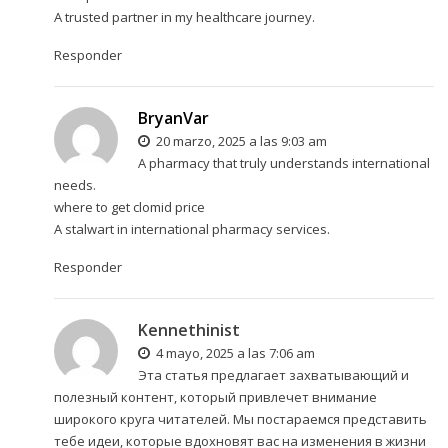
A trusted partner in my healthcare journey.
Responder
BryanVar
20 marzo, 2025 a las 9:03 am
A pharmacy that truly understands international
needs.
where to get clomid price
A stalwart in international pharmacy services.
Responder
Kennethinist
4 mayo, 2025 a las 7:06 am
Эта статья предлагает захватывающий и
полезный контент, который привлечет внимание
широкого круга читателей. Мы постараемся представить
тебе идеи, которые вдохновят вас на изменения в жизни