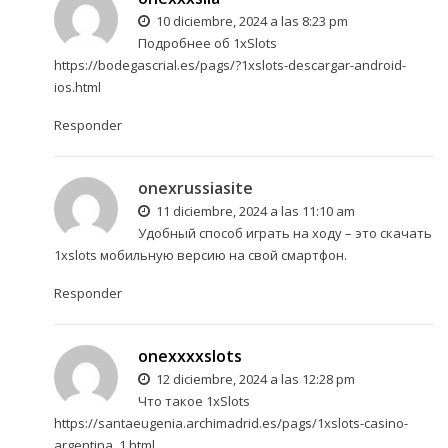
10 diciembre, 2024 a las 8:23 pm
Подробнее об 1xSlots
https://bodegascrial.es/pags/?1xslots-descargar-android-
ios.html
Responder
onexrussiasite
11 diciembre, 2024 a las 11:10 am
Удобный способ играть на ходу – это
скачать
1xslots мобильную версию
на свой смартфон.
Responder
onexxxxslots
12 diciembre, 2024 a las 12:28 pm
Что такое 1xSlots
https://santaeugenia.archimadrid.es/pags/1xslots-casino-
argentina_1.html