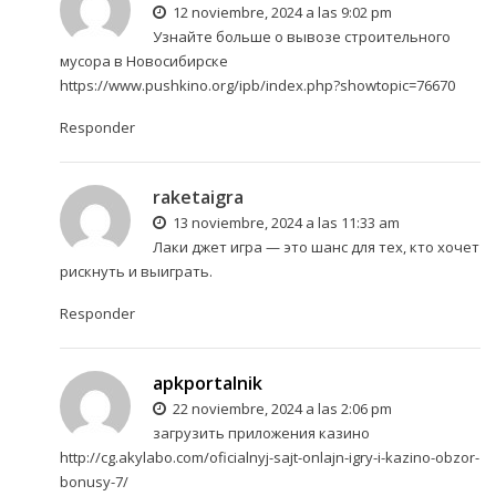
12 noviembre, 2024 a las 9:02 pm
Узнайте больше о вывозе строительного
мусора в Новосибирске
https://www.pushkino.org/ipb/index.php?showtopic=76670
Responder
raketaigra
13 noviembre, 2024 a las 11:33 am
Лаки джет игра
— это шанс для тех, кто хочет
рискнуть и выиграть.
Responder
apkportalnik
22 noviembre, 2024 a las 2:06 pm
загрузить приложения казино
http://cg.akylabo.com/oficialnyj-sajt-onlajn-igry-i-kazino-obzor-
bonusy-7/