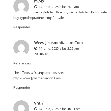
m74xl
14 junio, 2025 a las 2:29 am
semaglutide pills –
buy semaglutide pills for sale
buy cyproheptadine 4 mg for sale
Responder
Www.Jjrosmediacion.Com
14 junio, 2025 a las 2:29 am
70918248
References:
The Effects Of Using Steroids Are:;
http://Www.Jjrosmediacion.Com
,
Responder
vhu7l
14 junio, 2025 a las 10:01 am