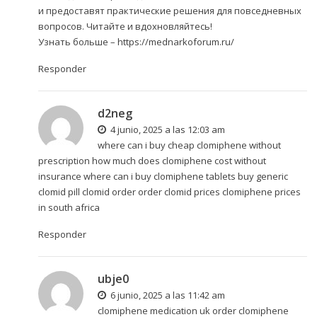
и предоставят практические решения для повседневных
вопросов. Читайте и вдохновляйтесь!
Узнать больше –
https://mednarkoforum.ru/
Responder
d2neg
4 junio, 2025 a las 12:03 am
where can i buy cheap clomiphene without
prescription how much does clomiphene cost without
insurance where can i buy clomiphene tablets
buy generic
clomid pill
clomid order order clomid prices clomiphene prices
in south africa
Responder
ubje0
6 junio, 2025 a las 11:42 am
clomiphene medication uk order clomiphene