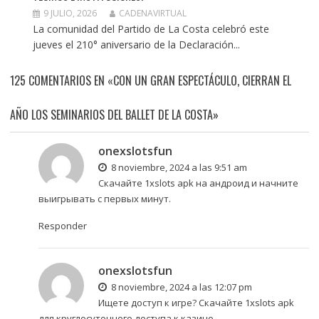
9 JULIO, 2026
CADENAVIRTUAL
La comunidad del Partido de La Costa celebró este
jueves el 210° aniversario de la Declaración...
125 COMENTARIOS EN «CON UN GRAN ESPECTÁCULO, CIERRAN EL
AÑO LOS SEMINARIOS DEL BALLET DE LA COSTA»
onexslotsfun
8 noviembre, 2024 a las 9:51 am
Скачайте 1xslots apk
на андроид и начните
выигрывать с первых минут.
Responder
onexslotsfun
8 noviembre, 2024 a las 12:07 pm
Ищете доступ к игре?
Скачайте 1xslots apk
для круглосуточного доступа к казино.