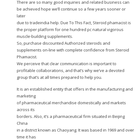
There are so many good inquiries and related business can
be achieved hope we’ll continue so a few years sooner or
later
due to tradeindia help. Due To This Fact, Steroid phamacist is
the proper platform for one hundred pc natural vigorous
muscle-building supplements.
So, purchase discounted Authorized steroids and
supplements on-line with complete confidence from Steroid
Phamacist.
We perceive that clear communication is important to
profitable collaborations, and that’s why we’ve a devoted
group that’s at all times prepared to help you.
It is an established entity that offers in the manufacturing and
marketing
of pharmaceutical merchandise domestically and markets
across its
borders. Also, it’s a pharmaceutical firm situated in Beijing
China
in a district known as Chaoyang. It was based in 1969 and over
time it has