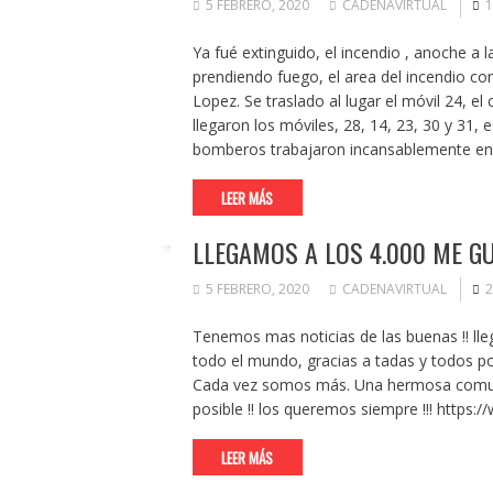
5 FEBRERO, 2020
CADENAVIRTUAL
1
Ya fué extinguido, el incendio , anoche a 
prendiendo fuego, el area del incendio c
Lopez. Se traslado al lugar el móvil 24, el 
llegaron los móviles, 28, 14, 23, 30 y 31, 
bomberos trabajaron incansablemente en e
LEER MÁS
LLEGAMOS A LOS 4.000 ME GUS
5 FEBRERO, 2020
CADENAVIRTUAL
2
Tenemos mas noticias de las buenas !! l
todo el mundo, gracias a tadas y todos por
Cada vez somos más. Una hermosa comuni
posible !! los queremos siempre !!! https
LEER MÁS