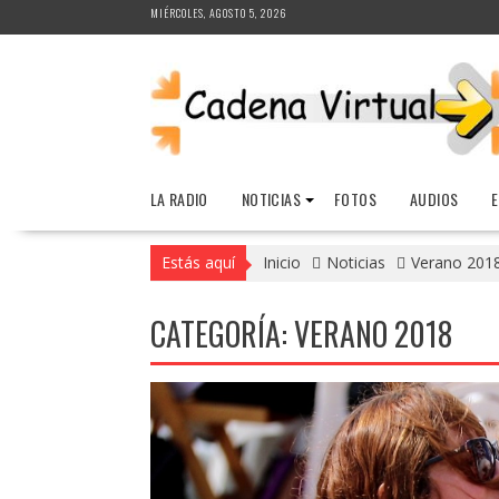
Saltar
MIÉRCOLES, AGOSTO 5, 2026
al
contenido
LA RADIO
NOTICIAS
FOTOS
AUDIOS
Estás aquí
Inicio
Noticias
Verano 201
CATEGORÍA:
VERANO 2018