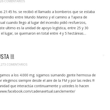
26 COMENTARIOS
las 21:45 hs. se recibió el llamado a bomberos que se estaba
omprendio entre Mundo Marino y el camino a Tapera de
cual cuando llego al lugar del incendio pidió resfuerzos,
este ultimo es la unidad de apoyo logística, entre 25 y 30
l lugar, se quemaron en total entre 4 y 5 hectáreas…
TA !!!
.273 COMENTARIOS
legamos a los 4.000 mg. sigamos sumando gente hermosa de
 elegirnos siempre desde el aire de la FM y por las redes !!!
dad que interactúa continuamente y ustedes lo hacen
://www.facebook.com/cadenavirtual.sanclemente/