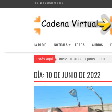
Saltar
DOMINGO, AGOSTO 9, 2026
al
contenido
LA RADIO
NOTICIAS
FOTOS
AUDIOS
Estás aquí
Inicio
2022
junio
10
DÍA:
10 DE JUNIO DE 2022