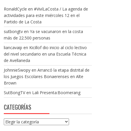
RonaldCycle
en
#VivíLaCosta / La agenda de
actividades para este miércoles 12 en el
Partido de La Costa
sutbongtv
en
Ya se vacunaron en la costa
más de 22.500 personas
liancavaip
en
Kicillof dio inicio al ciclo lectivo
del nivel secundario en una Escuela Técnica
de Avellaneda
JohnnieSwopy
en
Arrancó la etapa distrital de
los Juegos Escolares Bonaerenses en Alte
Brown
SutBongTV
en
Lali Presenta:Boomerang
CATEGORÍAS
Categorías