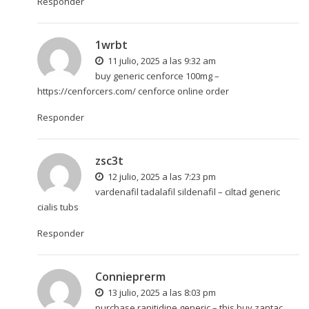
Responder
1wrbt
11 julio, 2025 a las 9:32 am
buy generic cenforce 100mg –
https://cenforcers.com/
cenforce online order
Responder
zsc3t
12 julio, 2025 a las 7:23 pm
vardenafil tadalafil sildenafil –
ciltad generic
cialis tubs
Responder
Connieprerm
13 julio, 2025 a las 8:03 pm
purchase ranitidine generic –
this
buy zantac