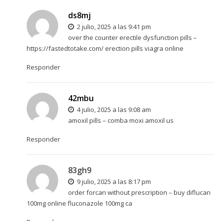
ds8mj
2 julio, 2025 a las 9:41 pm
over the counter erectile dysfunction pills –
https://fastedtotake.com/
erection pills viagra online
Responder
42mbu
4 julio, 2025 a las 9:08 am
amoxil pills –
comba moxi
amoxil us
Responder
83gh9
9 julio, 2025 a las 8:17 pm
order forcan without prescription –
buy diflucan
100mg online
fluconazole 100mg ca