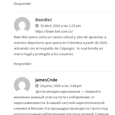
Responder
BwinBet
10 abril, 2026 a las 2:23 pm
https://bwin-bet.com.co/
Bwin Bet opera como un casino virtual y sitio de apuestas a
eventos deportivos que opera en Colombia a partir de 2026 ,
actuando con el respaldo de Coljuegos , lo cual brinda un
marco legal y protegido a los usuarios .
Responder
JamesCride
24 junio, 2026 a las 3:44 pm
Детоксикация наркоманов — первый и
жизненно важный этап на пути к избавлению от
наркозависимости. В нашей частной наркологической
клинике в Москве эта процедура проводится строго под
круглосуточным наблюдением опытных врачей. Главная