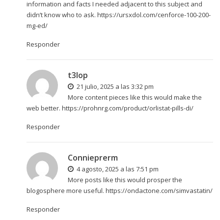
information and facts I needed adjacent to this subject and
didn’t know who to ask.
https://ursxdol.com/cenforce-100-200-
mg-ed/
Responder
t3lop
21 julio, 2025 a las 3:32 pm
More content pieces like this would make the
web better.
https://prohnrg.com/product/orlistat-pills-di/
Responder
Connieprerm
4 agosto, 2025 a las 7:51 pm
More posts like this would prosper the
blogosphere more useful.
https://ondactone.com/simvastatin/
Responder