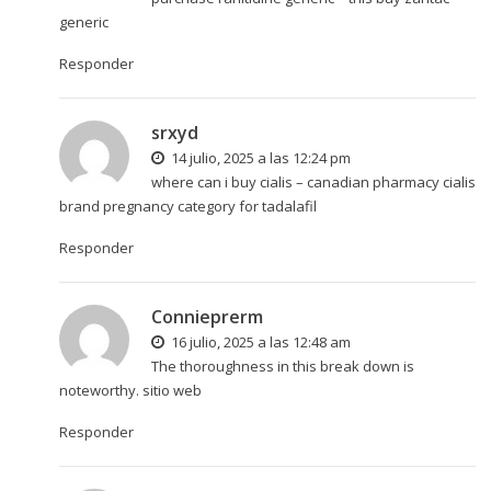
generic
Responder
srxyd
14 julio, 2025 a las 12:24 pm
where can i buy cialis –
canadian pharmacy cialis
brand
pregnancy category for tadalafil
Responder
Connieprerm
16 julio, 2025 a las 12:48 am
The thoroughness in this break down is
noteworthy.
sitio web
Responder