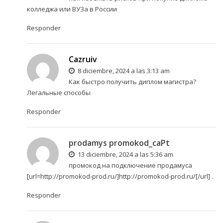
колледжа или ВУЗа в России
Responder
Cazruiv
8 diciembre, 2024 a las 3:13 am
Как быстро получить диплом магистра?
Легальные способы
Responder
prodamys promokod_caPt
13 diciembre, 2024 a las 5:36 am
промокод на подключение продамуса
[url=http://promokod-prod.ru/]http://promokod-prod.ru/[/url] .
Responder