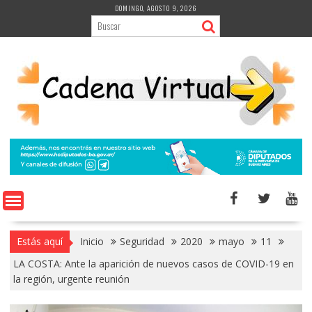
Saltar
DOMINGO, AGOSTO 9, 2026
al
contenido
Estás aquí
Inicio
Seguridad
2020
mayo
11
LA COSTA: Ante la aparición de nuevos casos de COVID-19 en
la región, urgente reunión