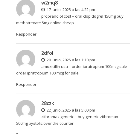
w2mq8
17 junio, 2025 a las 4:22 pm
propranolol cost –
oral clopidogrel 150mg
buy
methotrexate 5mg online cheap
Responder
2dfol
20 junio, 2025 a las 1:10 pm
amoxicillin usa –
order ipratropium 100mcg sale
order ipratropium 100 mcg for sale
Responder
28czk
22 junio, 2025 a las 5:00 pm
zithromax generic –
buy generic zithromax
500mg
bystolic over the counter