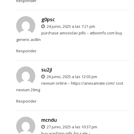
Responder
g0psc
24 junio, 2025 a las 7:21 pm
purchase amoxiclav pills –
atbioinfo.com
buy
generic acillin
Responder
su2jl
26 junio, 2025 a las 12:03 pm
nexium online –
https://anexamate.com/
cost
nexium 20mg
Responder
mcndu
27 junio, 2025 a las 10:37 pm
buy warfarin pills for sale –