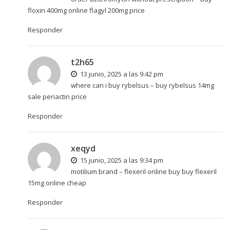
floxin 400mg online
flagyl 200mg price
Responder
t2h65
13 junio, 2025 a las 9:42 pm
where can i buy rybelsus –
buy rybelsus 14mg
sale
periactin price
Responder
xeqyd
15 junio, 2025 a las 9:34 pm
motilium brand –
flexeril online buy
buy flexeril
15mg online cheap
Responder