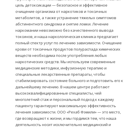
цель детоксикации — безопасное и эффективное
очищение организма от наркотиков и токсичных
метаболитов, а также устранение тяжелых симптомов
абстинентного синдрома и снятие ломки. Лечение
наркомании невозможно без качественного вывода
токсинов, и наша наркологическая клиника предлагает
полный спектр услуг по лечению зависимости. Очищение
крови от токсичных продуктов полураспада химических
веществ необходима после употребления любых
наркотических средств. Мы используем современные
медицинские методики, инфузионную терапию и
специальные лекарственные препараты, чтобы
стабилизировать состояние больного и подготовить его к
дальнейшему лечению. В нашем центре работают
высококвалифицированные специалисты, чей
многолетний стаж и персональный подход к каждому
пациенту гарантируют максимальную эффективность
лечения зависимости. ООО «Рехаб Фэмили» — это место,
где возвращают к жизни, и мы гордимся тем, что наша
деятельность носит исключительно медицинский и