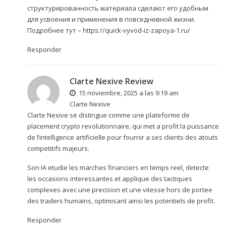
структурированность материала сделают его удобным
для усвоения и применения в повседневной жизни.
Подробнее тут –
https://quick-vyvod-iz-zapoya-1.ru/
Responder
Clarte Nexive Review
15 noviembre, 2025 a las 9:19 am
Clarte Nexive
Clarte Nexive se distingue comme une plateforme de
placement crypto revolutionnaire, qui met a profit la puissance
de l’intelligence artificielle pour fournir a ses clients des atouts
competitifs majeurs.
Son IA etudie les marches financiers en temps reel, detecte
les occasions interessantes et applique des tactiques
complexes avec une precision et une vitesse hors de portee
des traders humains, optimisant ainsi les potentiels de profit.
Responder