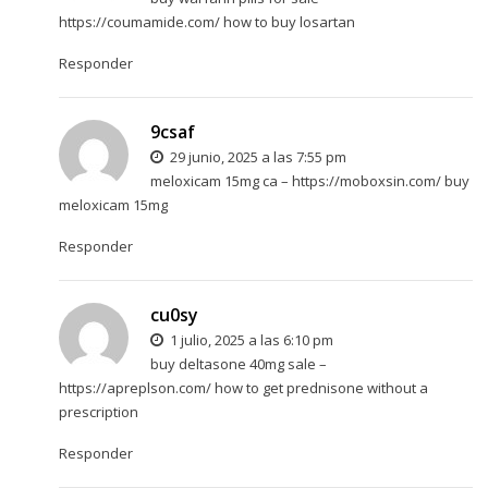
https://coumamide.com/
how to buy losartan
Responder
9csaf
29 junio, 2025 a las 7:55 pm
meloxicam 15mg ca –
https://moboxsin.com/
buy
meloxicam 15mg
Responder
cu0sy
1 julio, 2025 a las 6:10 pm
buy deltasone 40mg sale –
https://apreplson.com/
how to get prednisone without a
prescription
Responder