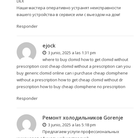
DEX
Наши мастера оперативно устранят неисправности
вашего устройства в сервисе или с выездом на дом!
Responder
ejock
3 junio, 2025 a las 1:31 pm
where to buy clomid how to get clomid without
prescription cost cheap clomid without a prescription
can you
buy generic clomid online
can i purchase cheap clomiphene
without a prescription how to get cheap clomid without dr
prescription how to buy cheap clomiphene no prescription
Responder
Ремонт холодильников Gorenje
3 junio, 2025 a las 5:18 pm
Предлагаем услуги профессиональных