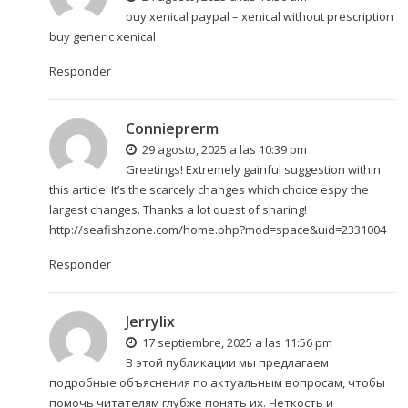
buy xenical paypal –
xenical without prescription
buy generic xenical
Responder
Connieprerm
29 agosto, 2025 a las 10:39 pm
Greetings! Extremely gainful suggestion within
this article! It’s the scarcely changes which choice espy the
largest changes. Thanks a lot quest of sharing!
http://seafishzone.com/home.php?mod=space&uid=2331004
Responder
Jerrylix
17 septiembre, 2025 a las 11:56 pm
В этой публикации мы предлагаем
подробные объяснения по актуальным вопросам, чтобы
помочь читателям глубже понять их. Четкость и