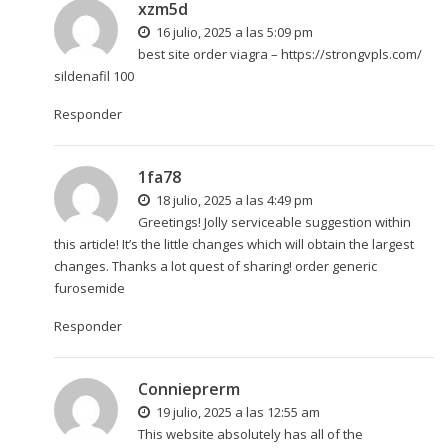
xzm5d
16 julio, 2025 a las 5:09 pm
best site order viagra –
https://strongvpls.com/
sildenafil 100
Responder
1fa78
18 julio, 2025 a las 4:49 pm
Greetings! Jolly serviceable suggestion within
this article! It’s the little changes which will obtain the largest
changes. Thanks a lot quest of sharing!
order generic
furosemide
Responder
Connieprerm
19 julio, 2025 a las 12:55 am
This website absolutely has all of the