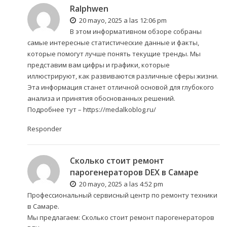
Ralphwen
20 mayo, 2025 a las 12:06 pm
В этом информативном обзоре собраны
самые интересные статистические данные и факты,
которые помогут лучше понять текущие тренды. Мы
представим вам цифры и графики, которые
иллюстрируют, как развиваются различные сферы жизни.
Эта информация станет отличной основой для глубокого
анализа и принятия обоснованных решений.
Подробнее тут –
https://medalkoblog.ru/
Responder
Сколько стоит ремонт
парогенераторов DEX в Самаре
20 mayo, 2025 a las 4:52 pm
Профессиональный сервисный центр по ремонту техники
в Самаре.
Мы предлагаем:
Сколько стоит ремонт парогенераторов