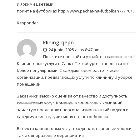
и яркими цветами
принт на футболках
http://www.pechat-na-futbolkah777.ru/
.
Responder
klining_qepn
24 junio, 2025 a las 8:47 am
Посетите наш сайт и узнайте о
клининг цены
!
Клининговые услуги в Санкт-Петербурге становятся всё
более популярными. С каждым годом растет число
организаций, предлагающих услуги по клинингу и уборке
помещений.
Заказчики высоко оценивают качество и доступность
клининговых услуг. Команды клининговых компаний
зачастую предлагают персонализированный подход к
каждому клиенту, учитывая его потребности.
В спектр клининговых услуг входят как плановые уборки,
так и одноразовые мероприятия