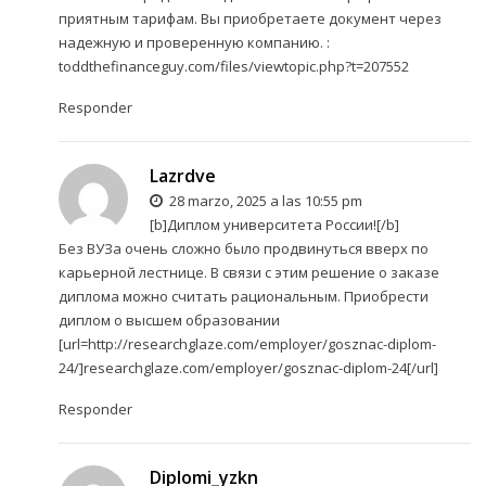
приятным тарифам. Вы приобретаете документ через
надежную и проверенную компанию. :
toddthefinanceguy.com/files/viewtopic.php?t=207552
Responder
Lazrdve
28 marzo, 2025 a las 10:55 pm
[b]Диплом университета России![/b]
Без ВУЗа очень сложно было продвинуться вверх по
карьерной лестнице. В связи с этим решение о заказе
диплома можно считать рациональным. Приобрести
диплом о высшем образовании
[url=http://researchglaze.com/employer/gosznac-diplom-
24/]researchglaze.com/employer/gosznac-diplom-24[/url]
Responder
Diplomi_yzkn