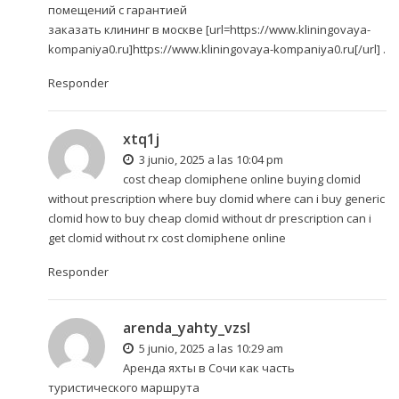
помещений с гарантией
заказать клининг в москве [url=https://www.kliningovaya-
kompaniya0.ru]https://www.kliningovaya-kompaniya0.ru[/url] .
Responder
xtq1j
3 junio, 2025 a las 10:04 pm
cost cheap clomiphene online buying clomid
without prescription where buy clomid
where can i buy generic
clomid
how to buy cheap clomid without dr prescription can i
get clomid without rx cost clomiphene online
Responder
arenda_yahty_vzsl
5 junio, 2025 a las 10:29 am
Аренда яхты в Сочи как часть
туристического маршрута