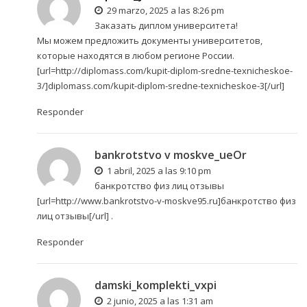
29 marzo, 2025 a las 8:26 pm
Заказать диплом университета!
Мы можем предложить документы университетов,
которые находятся в любом регионе России.
[url=http://diplomass.com/kupit-diplom-sredne-texnicheskoe-
3/]diplomass.com/kupit-diplom-sredne-texnicheskoe-3[/url]
Responder
bankrotstvo v moskve_ueOr
1 abril, 2025 a las 9:10 pm
банкротство физ лиц отзывы
[url=http://www.bankrotstvo-v-moskve95.ru]банкротство физ
лиц отзывы[/url] .
Responder
damski_komplekti_vxpi
2 junio, 2025 a las 1:31 am