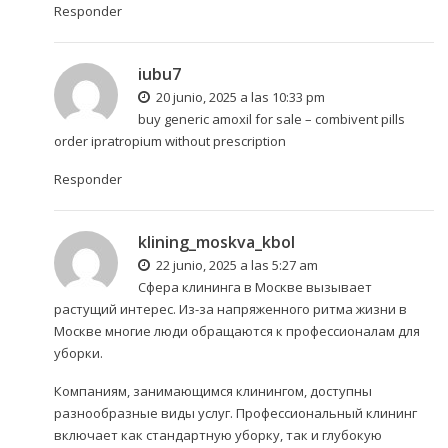
Responder
iubu7
20 junio, 2025 a las 10:33 pm
buy generic amoxil for sale –
combivent pills
order ipratropium without prescription
Responder
klining_moskva_kbol
22 junio, 2025 a las 5:27 am
Сфера клининга в Москве вызывает
растущий интерес. Из-за напряженного ритма жизни в
Москве многие люди обращаются к профессионалам для
уборки.
Компаниям, занимающимся клинингом, доступны
разнообразные виды услуг. Профессиональный клининг
включает как стандартную уборку, так и глубокую