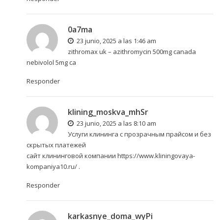
0a7ma
23 junio, 2025 a las 1:46 am
zithromax uk –
azithromycin 500mg canada
nebivolol 5mg ca
Responder
klining_moskva_mhSr
23 junio, 2025 a las 8:10 am
Услуги клининга с прозрачным прайсом и без
скрытых платежей
сайт клининговой компании
https://www.kliningovaya-
kompaniya10.ru/
.
Responder
karkasnye_doma_wyPi