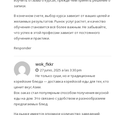
изучить отзывы о курсах, прежде чем принять решение о
записи.
В конечном счете, выбор курса зависит от ваших целей и
желаемых результатов. Рынок услуг растет, и качество
обучения становится всё более важным. Не забывайте,
что успех в этой профессии зависит от постоянного
обучения и практики.
Responder
wok_fkkr
27 junio, 2025 a las 3:30 pm
Не только суши, но и традиционные
корейские блюда —
доставка корейской еды
для тех, кто
ценит вкус Азии.
Вок-заказ стал популярным способом получения вкусной
еды на дом. Это связано с удобством и разнообразием
предлагаемых блюд.
На рынке имеется огромное количество заведений,