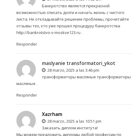
Банкротство является прекрасной
возможностью списать долги и начать жизнь с чистого
листа. Не откладывайте решение проблемы, прочитайте
отзывы тех, кто уже прошел процедуру банкротства
http://bankrotstvo-v-moskve123.ru
.
Responder
maslyanie transformatori_ykot
28 marzo, 2025 a las 3:46 pm
трансформаторы масляные
трансформаторы
масляные
.
Responder
Xazrham
28 marzo, 2025 a las 10:51 pm
Заказать диплом института!
Мы можем предложить дипломы любой профессии по