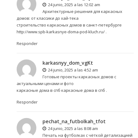
24 junio, 2025 a las 12:02 am
Архитектурные решения для каркасных
домов: от классики до хай-тека
строительство каркасных домов в санкт-петербурге
http://www.spb-karkasnye-doma-pod-kluch.ru/
.
Responder
karkasnyy_dom_vgKt
24 junio, 2025 a las 4:52 am
Готовые проекты каркасных домов с
актуальными ценами и фото
каркасные дома в спб
каркасные дома в спб
.
Responder
pechat_na_futbolkah_tfot
24 junio, 2025 a las 8:08 am
Печать на футболках с чёткой детализацией