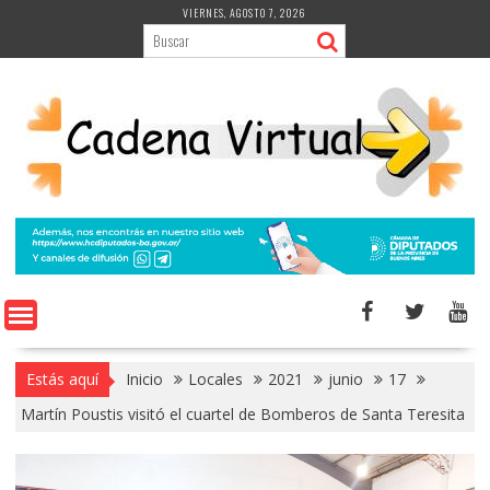
Saltar
VIERNES, AGOSTO 7, 2026
al
contenido
Estás aquí
Inicio
Locales
2021
junio
17
Martín Poustis visitó el cuartel de Bomberos de Santa Teresita