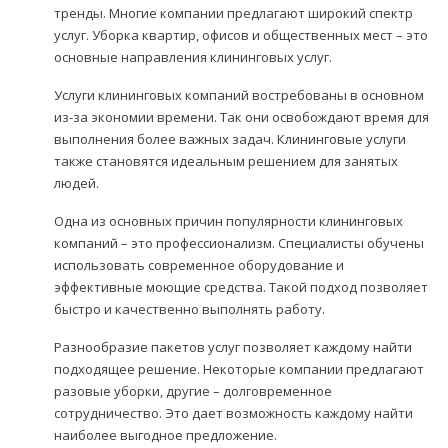
тренды. Многие компании предлагают широкий спектр
услуг. Уборка квартир, офисов и общественных мест – это
основные направления клининговых услуг.
Услуги клининговых компаний востребованы в основном
из-за экономии времени. Так они освобождают время для
выполнения более важных задач. Клининговые услуги
также становятся идеальным решением для занятых
людей.
Одна из основных причин популярности клининговых
компаний – это профессионализм. Специалисты обучены
использовать современное оборудование и
эффективные моющие средства. Такой подход позволяет
быстро и качественно выполнять работу.
Разнообразие пакетов услуг позволяет каждому найти
подходящее решение. Некоторые компании предлагают
разовые уборки, другие – долговременное
сотрудничество. Это дает возможность каждому найти
наиболее выгодное предложение.