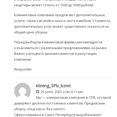
квартиры может стоить от 1500 до 5000 рублей.
Клининговые компании предлагают дополнительные
услуги, такие как мойка окон и чистка мебели. Стоимость
дополнительных услуг может существенно сказаться на
общей цене уборки.
Перед выбором клининговой фирмы рекомендуется
ознакомиться с различными предложениями на рынке.
Важно учитывать мнения клиентов и репутацию
компании.
Responder
klining_SPb_bzmt
25 junio, 2025 a las 6:11 pm
Мы —
клининговая компания в СПб
, которой
доверяют десятки постоянных клиентов. Предлагаем
уборку «под ключ» без хлопот.
Сфера клининга в Санкт-Петербурге вырабатывает