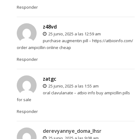
Responder
z48vd
25 junio, 2025 a las 12:59 am
purchase augmentin pill –
https://atbioinfo.com/
order ampicillin online cheap
Responder
zatgc
25 junio, 2025 a las 1:55 am
oral clavulanate –
atbio info
buy ampicillin pills
for sale
Responder
derevyannye_doma_lhsr
25 junio, 2025 a las 9:08 am