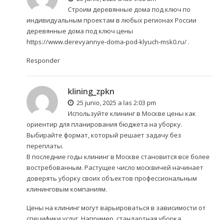
Строим деревянные дома под ключ по
индивидуальным проектам в любых регионах России
деревянные дома под ключ цены
https://www.derevyannye-doma-pod-klyuch-msk0.ru/
.
Responder
klining_zpkn
25 junio, 2025 a las 2:03 pm
Используйте
клининг в Москве цены
как
ориентир для планирования бюджета на уборку.
Выбирайте формат, который решает задачу без
переплаты.
В последние годы клининг в Москве становится все более
востребованным. Растущее число москвичей начинает
доверять уборку своих объектов профессиональным
клининговым компаниям.
Цены на клининг могут варьироваться в зависимости от
специфики услуг. Например, стандартная уборка