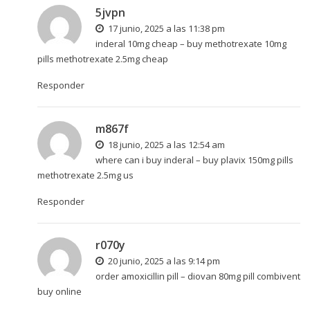
5jvpn
17 junio, 2025 a las 11:38 pm
inderal 10mg cheap –
buy methotrexate 10mg
pills
methotrexate 2.5mg cheap
Responder
m867f
18 junio, 2025 a las 12:54 am
where can i buy inderal –
buy plavix 150mg pills
methotrexate 2.5mg us
Responder
r070y
20 junio, 2025 a las 9:14 pm
order amoxicillin pill –
diovan 80mg pill
combivent
buy online