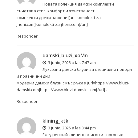
Новата колекция дамски комплекти
съчетава стил, комфорт и женственост
комплекти дрехи за жени [url=komplekti-za-
jheni.com]komplekti-za-jheni.com[/url] .
Responder
damski_bluzi_xoMn
3 junio, 2025 a las 7:47 am
Луксозни дамски блузи за специални поводи
и празнични дни
модерни дамски блузи с къс ръкав [url=https://www.bluzi-
damski.com]https://www.bluzi-damski.com[/url] .
Responder
klining_ktki
3 junio, 2025 a las 3:44 pm
Ежедневный клининг офисов и торговых