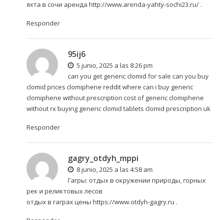
яхта в сочи аренда
http://www.arenda-yahty-sochi23.ru/
.
Responder
95ij6
5 junio, 2025 a las 8:26 pm
can you get generic clomid for sale can you buy
clomid prices clomiphene reddit
where can i buy generic
clomiphene without prescription
cost of generic clomiphene
without rx buying generic clomid tablets clomid prescription uk
Responder
gagry_otdyh_mppi
8 junio, 2025 a las 4:58 am
Гагры: отдых в окружении природы, горных
рек и реликтовых лесов
отдых в гаграх цены
https://www.otdyh-gagry.ru
.