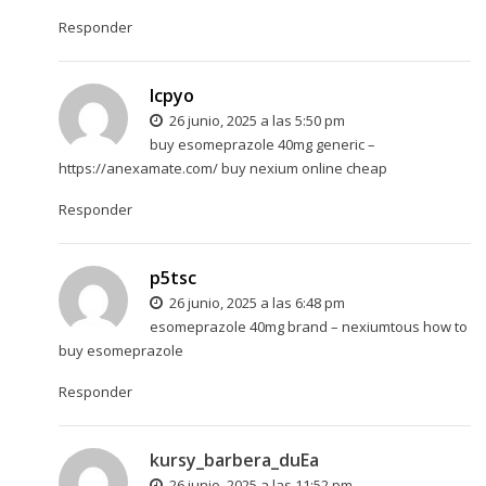
Responder
lcpyo
26 junio, 2025 a las 5:50 pm
buy esomeprazole 40mg generic –
https://anexamate.com/
buy nexium online cheap
Responder
p5tsc
26 junio, 2025 a las 6:48 pm
esomeprazole 40mg brand –
nexiumtous
how to
buy esomeprazole
Responder
kursy_barbera_duEa
26 junio, 2025 a las 11:52 pm