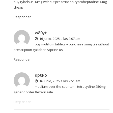
buy rybelsus 14mg without prescription
cyproheptadine 4 mg
cheap
Responder
w80yt
16 junio, 2025 a las 2:07 am
buy motilium tablets –
purchase sumycin without
prescription
cyclobenzaprine us
Responder
dp0ko
16 junio, 2025 a las 2:51 am
motilium over the counter –
tetracycline 250mg
generic
order flexeril sale
Responder