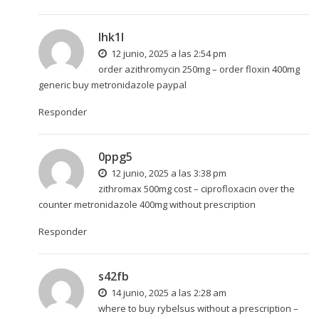
lhk1l
12 junio, 2025 a las 2:54 pm
order azithromycin 250mg –
order floxin 400mg
generic
buy metronidazole paypal
Responder
0ppg5
12 junio, 2025 a las 3:38 pm
zithromax 500mg cost –
ciprofloxacin over the
counter
metronidazole 400mg without prescription
Responder
s42fb
14 junio, 2025 a las 2:28 am
where to buy rybelsus without a prescription –