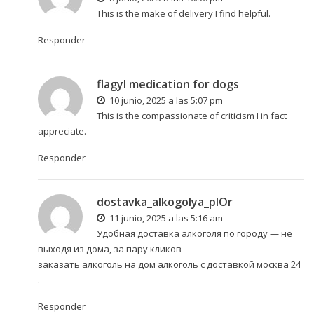
This is the make of delivery I find helpful.
Responder
flagyl medication for dogs
10 junio, 2025 a las 5:07 pm
This is the compassionate of criticism I in fact
appreciate.
Responder
dostavka_alkogolya_plOr
11 junio, 2025 a las 5:16 am
Удобная доставка алкоголя по городу — не
выходя из дома, за пару кликов
заказать алкоголь на дом
алкоголь с доставкой москва 24
.
Responder