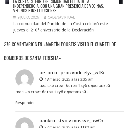
LA COSTA CELEBRÓ EN COMUNIDAD EL DÍA DE LA
INDEPENDENCIA, CON UNA GRAN PRESENCIA DE VECINAS,
VECINOS E INSTITUCIONES.
9 JULIO, 2026
CADENAVIRTUAL
La comunidad del Partido de La Costa celebró este
jueves el 210° aniversario de la Declaración...
376 COMENTARIOS EN «MARTÍN POUSTIS VISITÓ EL CUARTEL DE
BOMBEROS DE SANTA TERESITA»
beton ot proizvoditelya_wfKi
18 marzo, 2025 a las 3:35 am
сколько стоит бетон 1 куб с доставкой
сколько стоит бетон 1 куб с доставкой
.
Responder
bankrotstvo v moskve_uwOr
27 marzo, 2025 a las 11:02 am