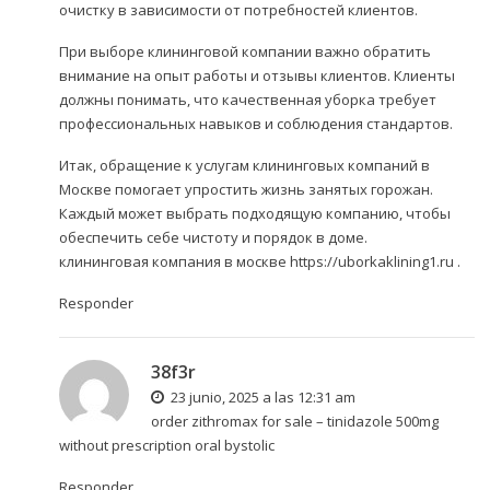
очистку в зависимости от потребностей клиентов.
При выборе клининговой компании важно обратить
внимание на опыт работы и отзывы клиентов. Клиенты
должны понимать, что качественная уборка требует
профессиональных навыков и соблюдения стандартов.
Итак, обращение к услугам клининговых компаний в
Москве помогает упростить жизнь занятых горожан.
Каждый может выбрать подходящую компанию, чтобы
обеспечить себе чистоту и порядок в доме.
клининговая компания в москве
https://uborkaklining1.ru
.
Responder
38f3r
23 junio, 2025 a las 12:31 am
order zithromax for sale –
tinidazole 500mg
without prescription
oral bystolic
Responder