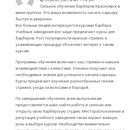
Сильное
обучение барберов Красноярск
в
мини-группах. Это ваша возможность начать карьеру
быстро и уверенно.
Все больше людей интересуются курсами барбера.
Учебные заведения все чаще предлагают курсы для
барберов. Рост популярности мужских стрижек и
ухаживающих процедур объясняет интерес к таким
курсам.
Программы обучения включают азы стрижки и навыки
взаимодействия с клиентами. Ученики получают все
необходимые знания для успешного начала карьеры.
Курсы предлагают изучение разнообразных техник
стрижки, ухода за волосами и бородой.
По завершению обучения, всем выпускникам
предоставляется шанс найти работу в салонах или
открыть свою барберскую студию. Месторасположение и
репутация учебного заведения также играют важную
роль в выборе курсов. Необходи?мо внимательно