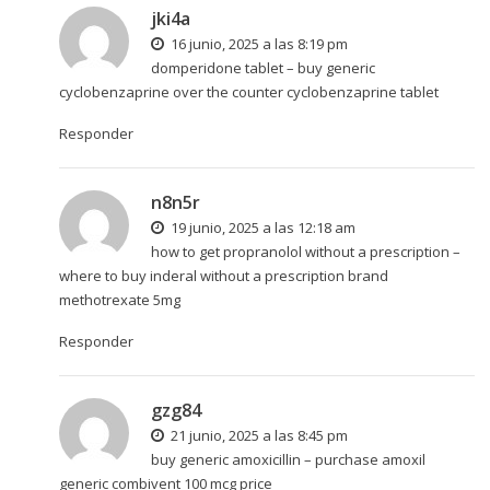
jki4a
16 junio, 2025 a las 8:19 pm
domperidone tablet –
buy generic
cyclobenzaprine over the counter
cyclobenzaprine tablet
Responder
n8n5r
19 junio, 2025 a las 12:18 am
how to get propranolol without a prescription –
where to buy inderal without a prescription
brand
methotrexate 5mg
Responder
gzg84
21 junio, 2025 a las 8:45 pm
buy generic amoxicillin –
purchase amoxil
generic
combivent 100 mcg price