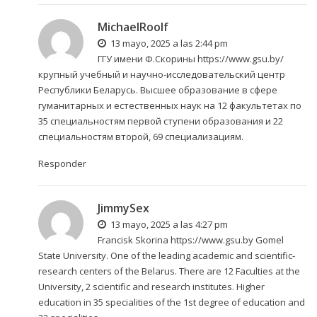
MichaelRoolf
13 mayo, 2025 a las 2:44 pm
ГГУ имени Ф.Скорины
https://www.gsu.by/
крупный учебный и научно-исследовательский центр
Республики Беларусь. Высшее образование в сфере
гуманитарных и естественных наук на 12 факультетах по
35 специальностям первой ступени образования и 22
специальностям второй, 69 специализациям.
Responder
JimmySex
13 mayo, 2025 a las 4:27 pm
Francisk Skorina
https://www.gsu.by
Gomel
State University. One of the leading academic and scientific-
research centers of the Belarus. There are 12 Faculties at the
University, 2 scientific and research institutes. Higher
education in 35 specialities of the 1st degree of education and