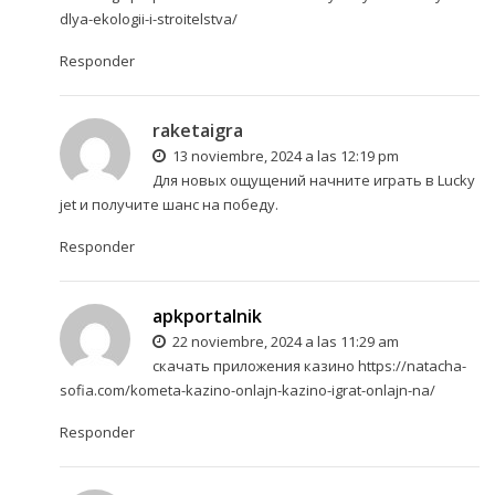
dlya-ekologii-i-stroitelstva/
Responder
raketaigra
13 noviembre, 2024 a las 12:19 pm
Для новых ощущений начните
играть в Lucky
jet
и получите шанс на победу.
Responder
apkportalnik
22 noviembre, 2024 a las 11:29 am
скачать приложения казино
https://natacha-
sofia.com/kometa-kazino-onlajn-kazino-igrat-onlajn-na/
Responder