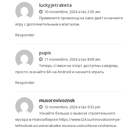
luckyjetraketa
10 noviembre, 2024 a las 2:03 am
Примените
промокод на лаки джет
и начните
игру с дополнительным капиталом.
Responder
pupis
11 noviembre, 2024 a las 8:09 am
Теперь ставки на спорт доступны каждому,
просто
скачайте БК на Android
и начните играть
Responder
musorovivoznsk
12 noviembre, 2024 a las 9:32 pm
Узнайте больше о вывозе строительного
мусора в Новосибирске
https://www.t24.su/innovatsionnye-
tehnologii-po-pererabotke-musora-ustoychivye-resheniya-