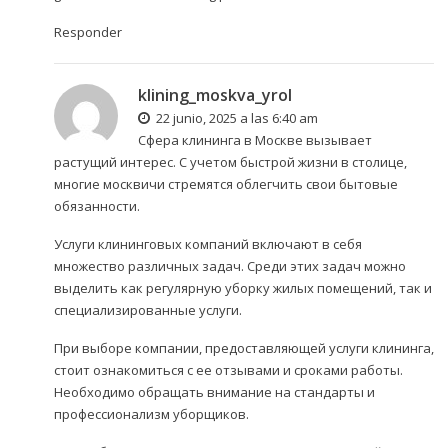
Responder
klining_moskva_yrol
22 junio, 2025 a las 6:40 am
Сфера клининга в Москве вызывает
растущий интерес. С учетом быстрой жизни в столице,
многие москвичи стремятся облегчить свои бытовые
обязанности.
Услуги клининговых компаний включают в себя
множество различных задач. Среди этих задач можно
выделить как регулярную уборку жилых помещений, так и
специализированные услуги.
При выборе компании, предоставляющей услуги клининга,
стоит ознакомиться с ее отзывами и сроками работы.
Необходимо обращать внимание на стандарты и
профессионализм уборщиков.