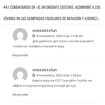
447 COMENTARIOS EN «EL INTENDENTE COSTERO, ACOMPAÑÓ A LOS
JÓVENES EN LAS OLIMPIADAS ESCOLARES DE NATACIÓN Y AJEDREZ»
onexslotsfun
8 noviembre, 2024 a las 11:09 am
Для удобного доступа к слотом
скачайте
1xslots на телефон
и начните игру.
Responder
onexslotsfun
8 noviembre, 2024 a las 1:28 pm
Ищете игру на iOS?
Скачайте 1xslots на
айфон
и получите круглосуточный доступ.
Responder