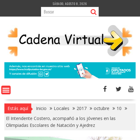
Saltar
SÁBADO, AGOSTO 8, 2026
al
contenido
Estás aquí
Inicio
Locales
2017
octubre
10
El Intendente Costero, acompañó a los jóvenes en las
Olimpiadas Escolares de Natación y Ajedrez