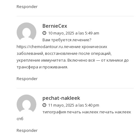
Responder
BernieCex
10 mayo, 2025 a las 5:49 am
Вам требуется лечение?
https://chemodantour.ru
лечение хронических
заболеваний, восстановление после операций,
укрепление иммунитета. Включено всё — от клиники до
трансфера и проживания.
Responder
pechat-nakleek
11 mayo, 2025 a las 5:40 pm
типография печать наклеек
печать наклеек
спб
Responder