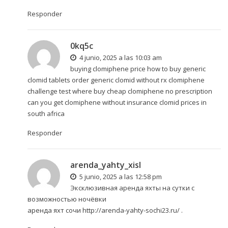
Responder
0kq5c
4 junio, 2025 a las 10:03 am
buying clomiphene price how to buy generic
clomid tablets order generic clomid without rx
clomiphene
challenge test
where buy cheap clomiphene no prescription
can you get clomiphene without insurance clomid prices in
south africa
Responder
arenda_yahty_xisl
5 junio, 2025 a las 12:58 pm
Эксклюзивная аренда яхты на сутки с
возможностью ночёвки
аренда яхт сочи
http://arenda-yahty-sochi23.ru/
.