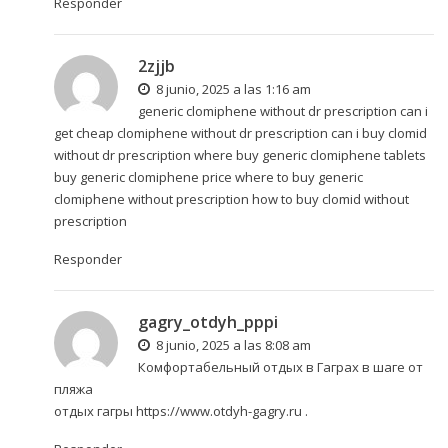
Responder
2zjjb
8 junio, 2025 a las 1:16 am
generic clomiphene without dr prescription can i
get cheap clomiphene without dr prescription can i buy clomid
without dr prescription
where buy generic clomiphene tablets
buy generic clomiphene price where to buy generic
clomiphene without prescription how to buy clomid without
prescription
Responder
gagry_otdyh_pppi
8 junio, 2025 a las 8:08 am
Комфортабельный отдых в Гаграх в шаге от
пляжа
отдых гагры
https://www.otdyh-gagry.ru
.