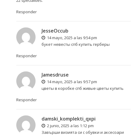
22 specialities.
Responder
JesseOccub
14 mayo, 2025 a las 9:54 pm
букет невесты спб
купить герберы
Responder
Jamesdruse
14 mayo, 2025 a las 9:57 pm
цветы в коробке спб
живые цветы купить
Responder
damski_komplekti_qxpi
2 junio, 2025 a las 1:12 pm
Завърши визията си с обувки и аксесоари