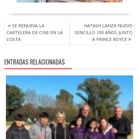
NAVEGACIÓN
SE RENUEVA LA
HA*ASH LANZA NUEVO
DE
CARTELERA DE CINE EN LA
SENCILLO 100 AÑOS JUNTO
ENTRADAS
COSTA
A PRINCE ROYCE
ENTRADAS RELACIONADAS