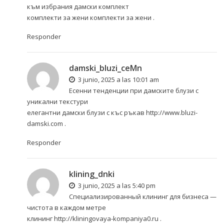
към избрания дамски комплект
комплекти за жени
комплекти за жени
.
Responder
damski_bluzi_ceMn
3 junio, 2025 a las 10:01 am
Есенни тенденции при дамските блузи с
уникални текстури
елегантни дамски блузи с къс ръкав
http://www.bluzi-
damski.com
.
Responder
klining_dnki
3 junio, 2025 a las 5:40 pm
Специализированный клининг для бизнеса —
чистота в каждом метре
клининг
http://kliningovaya-kompaniya0.ru
.