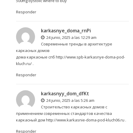
500mg
bystolic where to buy
Responder
karkasnye_doma_rnPi
24 junio, 2025 a las 12:29 am
Современные тренды в архитектуре
каркасных домов
дома каркасные спб
http://www.spb-karkasnye-doma-pod-
kluch.ru/
.
Responder
karkasnyy_dom_dfKt
24 junio, 2025 a las 5:26 am
Строительство каркасных домов с
применением современных стандартов качества
каркасный дом
http://www.karkasnie-doma-pod-kluch06.ru
.
Responder