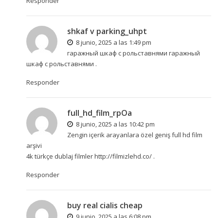
Responder
shkaf v parking_uhpt
8 junio, 2025 a las 1:49 pm
гаражный шкаф с рольставнями
гаражный
шкаф с рольставнями
.
Responder
full_hd_film_rpOa
8 junio, 2025 a las 10:42 pm
Zengin içerik arayanlara özel geniş full hd film
arşivi
4k türkçe dublaj filmler
http://filmizlehd.co/
.
Responder
buy real cialis cheap
9 junio, 2025 a las 6:08 pm