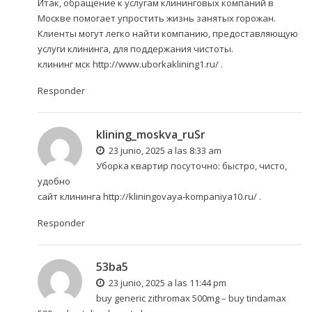
Итак, обращение к услугам клининговых компаний в
Москве помогает упростить жизнь занятых горожан.
Клиенты могут легко найти компанию, предоставляющую
услуги клининга, для поддержания чистоты.
клининг мск
http://www.uborkaklining1.ru/
.
Responder
klining_moskva_ruSr
23 junio, 2025 a las 8:33 am
Уборка квартир посуточно: быстро, чисто,
удобно
сайт клининга
http://kliningovaya-kompaniya10.ru/
.
Responder
53ba5
23 junio, 2025 a las 11:44 pm
buy generic zithromax 500mg –
buy tindamax