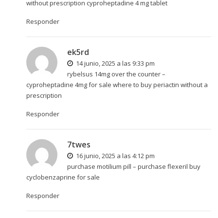
without prescription
cyproheptadine 4 mg tablet
Responder
ek5rd
14 junio, 2025 a las 9:33 pm
rybelsus 14mg over the counter –
cyproheptadine 4mg for sale
where to buy periactin without a
prescription
Responder
7twes
16 junio, 2025 a las 4:12 pm
purchase motilium pill –
purchase flexeril
buy
cyclobenzaprine for sale
Responder