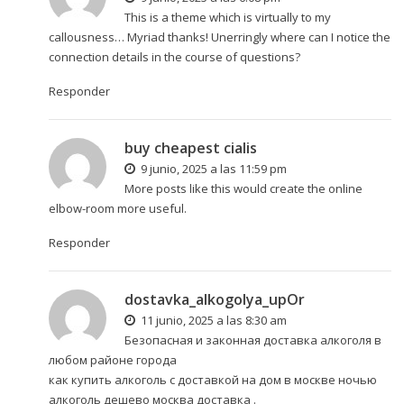
This is a theme which is virtually to my
callousness… Myriad thanks! Unerringly where can I notice the
connection details in the course of questions?
Responder
buy cheapest cialis
9 junio, 2025 a las 11:59 pm
More posts like this would create the online
elbow-room more useful.
Responder
dostavka_alkogolya_upOr
11 junio, 2025 a las 8:30 am
Безопасная и законная доставка алкоголя в
любом районе города
как купить алкоголь с доставкой на дом в москве ночью
алкоголь дешево москва доставка
.