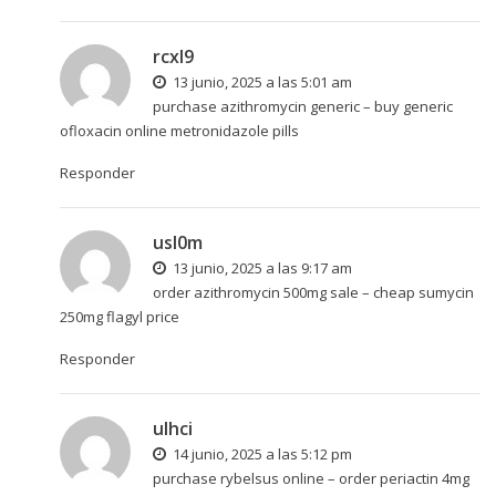
rcxl9
13 junio, 2025 a las 5:01 am
purchase azithromycin generic –
buy generic
ofloxacin online
metronidazole pills
Responder
usl0m
13 junio, 2025 a las 9:17 am
order azithromycin 500mg sale –
cheap sumycin
250mg
flagyl price
Responder
ulhci
14 junio, 2025 a las 5:12 pm
purchase rybelsus online –
order periactin 4mg