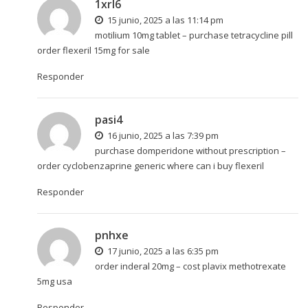
1xrl6
15 junio, 2025 a las 11:14 pm
motilium 10mg tablet –
purchase tetracycline pill
order flexeril 15mg for sale
Responder
pasi4
16 junio, 2025 a las 7:39 pm
purchase domperidone without prescription –
order cyclobenzaprine generic
where can i buy flexeril
Responder
pnhxe
17 junio, 2025 a las 6:35 pm
order inderal 20mg –
cost plavix
methotrexate
5mg usa
Responder