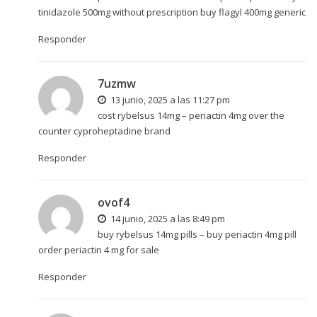
tinidazole 500mg without prescription
buy flagyl 400mg generic
Responder
7uzmw
13 junio, 2025 a las 11:27 pm
cost rybelsus 14mg –
periactin 4mg over the
counter
cyproheptadine brand
Responder
ovof4
14 junio, 2025 a las 8:49 pm
buy rybelsus 14mg pills –
buy periactin 4mg pill
order periactin 4 mg for sale
Responder