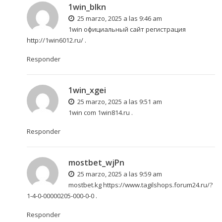
1win_blkn
25 marzo, 2025 a las 9:46 am
1win официальный сайт регистрация
http://1win6012.ru/
.
Responder
1win_xgei
25 marzo, 2025 a las 9:51 am
1win com
1win814.ru
.
Responder
mostbet_wjPn
25 marzo, 2025 a las 9:59 am
mostbet.kg
https://www.tagilshops.forum24.ru/?
1-4-0-00000205-000-0-0
.
Responder