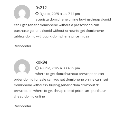
0s212
3 junio, 2025 a las 7:14 pm
acquista clomiphene online buying cheap clomid
can i get generic clomiphene without a prescription
can i
purchase generic clomid without rx
how to get clomiphene
tablets clomid without rx clomiphene price in usa
Responder
kok9e
6 junio, 2025 a las 6:35 pm
where to get clomid without prescription can i
order clomid for sale can you get clomiphene online
can i get
clomiphene without rx
buying generic clomid without dr
prescription where to get cheap clomid price can i purchase
cheap clomid online
Responder