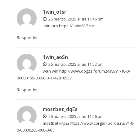
1win_otsr
26 marzo, 2025 a las 11:46 pm
1vin pro
https://1win817.ru/
.
Responder
1win_aoSn
26 marzo, 2025 a las 11:52 pm
wan win
http://www.dogzz.forum24.ru/?1-10-0-
00000155-000-0-0-1742818537
.
Responder
mostbet_dqEa
26 marzo, 2025 a las 11:56 pm
mostbet игры
https://www.corgan.borda.ru/?1-0-
0-00000265-000-0-0
.