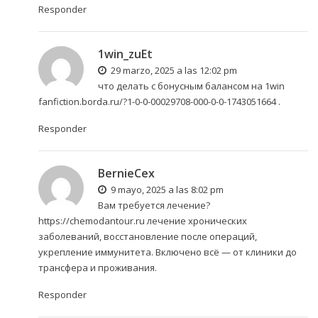
Responder
1win_zuEt
29 marzo, 2025 a las 12:02 pm
что делать с бонусным балансом на 1win
fanfiction.borda.ru/?1-0-0-00029708-000-0-0-1743051664
.
Responder
BernieCex
9 mayo, 2025 a las 8:02 pm
Вам требуется лечение?
https://chemodantour.ru
лечение хронических
заболеваний, восстановление после операций,
укрепление иммунитета. Включено всё — от клиники до
трансфера и проживания.
Responder