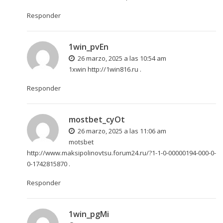
Responder
1win_pvEn
26 marzo, 2025 a las 10:54 am
1хwin
http://1win816.ru
.
Responder
mostbet_cyOt
26 marzo, 2025 a las 11:06 am
motsbet
http://www.maksipolinovtsu.forum24.ru/?1-1-0-00000194-000-0-
0-1742815870
.
Responder
1win_pgMi