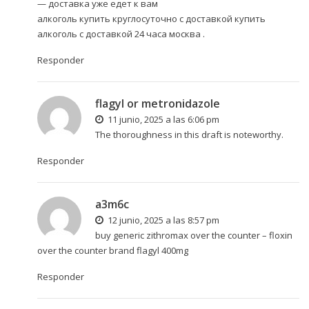
— доставка уже едет к вам
алкоголь купить круглосуточно с доставкой
купить
алкоголь с доставкой 24 часа москва
.
Responder
flagyl or metronidazole
11 junio, 2025 a las 6:06 pm
The thoroughness in this draft is noteworthy.
Responder
a3m6c
12 junio, 2025 a las 8:57 pm
buy generic zithromax over the counter –
floxin
over the counter
brand flagyl 400mg
Responder