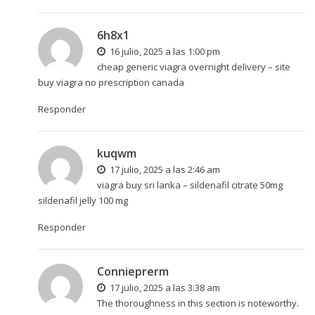
6h8x1
16 julio, 2025 a las 1:00 pm
cheap generic viagra overnight delivery –
site
buy viagra no prescription canada
Responder
kuqwm
17 julio, 2025 a las 2:46 am
viagra buy sri lanka –
sildenafil citrate 50mg
sildenafil jelly 100 mg
Responder
Connieprerm
17 julio, 2025 a las 3:38 am
The thoroughness in this section is noteworthy.