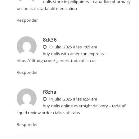
cialis store in philippines –
canadian pharmacy
online cialis
tadalafil medication
Responder
8ck36
13 julio, 2025 a las 1:05 am
buy cialis with american express –
https://ciltadgn.com/
generic tadalafil in us
Responder
f8zha
14 julio, 2025 a las 8:24 am
buy cialis online overnight delivery –
tadalafil
liquid review
order cialis soft tabs
Responder