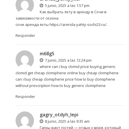
5 junio, 2025 a las 1:57 pm
Как выбрать яхту в аренду в Сочи в
зависимости от сезона
сочи аренда яхты
https://arenda-yahty-sochi23.ru/
.
Responder
m68g5
7 junio, 2025 a las 12:24 pm
where can i buy clomid price buying generic
clomid get cheap clomiphene online
buy cheap clomiphene
can i buy cheap clomiphene price how to buy clomiphene
without prescription how to buy generic clomiphene
Responder
gagry_otdyh_lepi
8 junio, 2025 a las 9:35 am
Гагры ждут гостей — отдых у моря, который