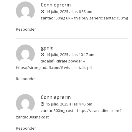
Connieprerm
14 julio, 2025 a las 6:33 pm
zantac 150mg uk –
this
buy generic zantac 150mg
Responder
gpnld
14 julio, 2025 a las 10:17 pm
tadalafil citrate powder –
https://strongtadafl.com/#
what is cialis pill
Responder
Connieprerm
15 julio, 2025 a las 4:45 pm
zantac 300mg cost –
https://aranitidine.com/#
zantac 300mg cost
Responder