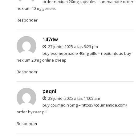
order nexium 20mg capsules –
anexamate
order
nexium 40mg generic
Responder
147dw
27 junio, 2025 a las 3:23 pm
buy esomeprazole 40mg pills –
nexiumtous
buy
nexium 20mg online cheap
Responder
peqni
28 junio, 2025 a las 11:05 am
buy coumadin 5mg –
https://coumamide.com/
order hyzaar pill
Responder