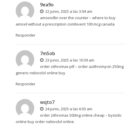
9ea9o
22 junio, 2025 a las 3:04 am
amoxicillin over the counter –
where to buy
amoxil without a prescription
combivent 100 mcg canada
Responder
7m5ob
23 junio, 2025 a las 10:39 am
order zithromax pill –
order azithromycin 250mg
generic
nebivolol online buy
Responder
wqto7
24 junio, 2025 a las 6:03 am
order zithromax 500mg online cheap –
bystolic
online buy
order nebivolol online