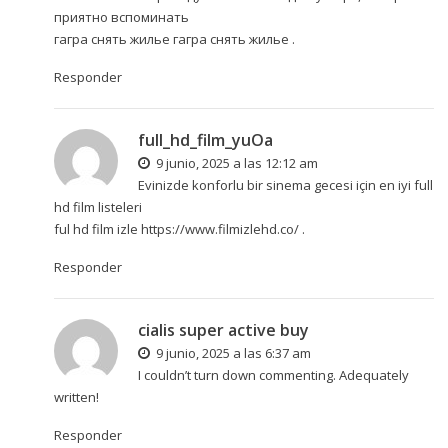
приятно вспоминать
гагра снять жилье
гагра снять жилье
.
Responder
full_hd_film_yuOa
9 junio, 2025 a las 12:12 am
Evinizde konforlu bir sinema gecesi için en iyi full
hd film listeleri
ful hd film izle
https://www.filmizlehd.co/
.
Responder
cialis super active buy
9 junio, 2025 a las 6:37 am
I couldn’t turn down commenting. Adequately
written!
Responder