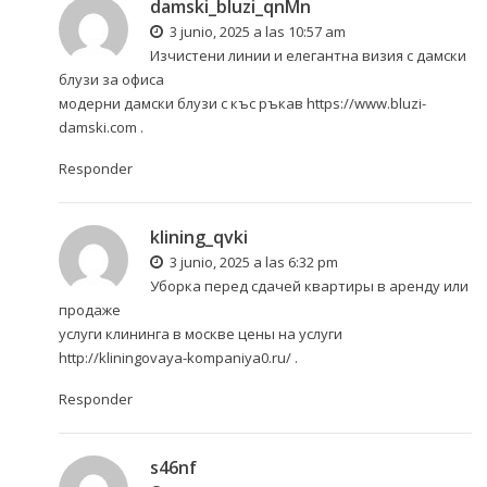
damski_bluzi_qnMn
3 junio, 2025 a las 10:57 am
Изчистени линии и елегантна визия с дамски
блузи за офиса
модерни дамски блузи с къс ръкав
https://www.bluzi-
damski.com
.
Responder
klining_qvki
3 junio, 2025 a las 6:32 pm
Уборка перед сдачей квартиры в аренду или
продаже
услуги клининга в москве цены на услуги
http://kliningovaya-kompaniya0.ru/
.
Responder
s46nf