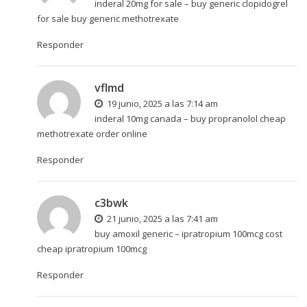
inderal 20mg for sale –
buy generic clopidogrel
for sale
buy generic methotrexate
Responder
vflmd
19 junio, 2025 a las 7:14 am
inderal 10mg canada –
buy propranolol cheap
methotrexate order online
Responder
c3bwk
21 junio, 2025 a las 7:41 am
buy amoxil generic –
ipratropium 100mcg cost
cheap ipratropium 100mcg
Responder