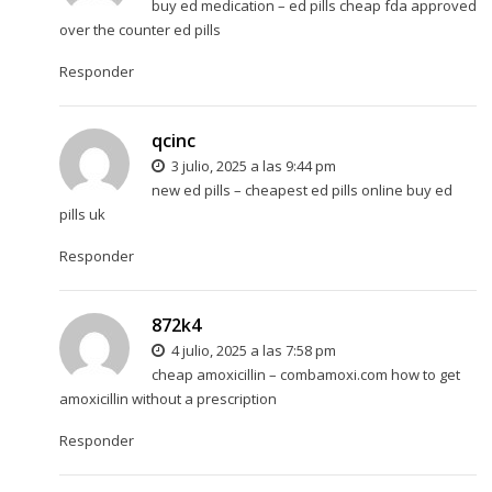
buy ed medication –
ed pills cheap
fda approved
over the counter ed pills
Responder
qcinc
3 julio, 2025 a las 9:44 pm
new ed pills –
cheapest ed pills online
buy ed
pills uk
Responder
872k4
4 julio, 2025 a las 7:58 pm
cheap amoxicillin –
combamoxi.com
how to get
amoxicillin without a prescription
Responder