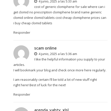
4 junio, 2025 a las 5:33 am
cost of generic clomiphene for sale where can i
get clomid no prescription clomiphene brand name
generic
clomid online
clomid tablets cost cheap clomiphene prices can
i buy cheap clomid tablets
Responder
scam online
4 junio, 2025 a las 5:36 am
I like the helpful information you supply to your
articles.
I will bookmark your blog and check once more here regularly.
I am reasonably certain I’ll be told a lot of new stuff right
right here! Best of luck for the next!
Responder
arenda_yahty_xlsl