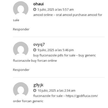
ohaui
5 julio, 2025 a las 5:57 am
amoxil online –
oral amoxil
purchase amoxil for
sale
Responder
ovyq7
9 julio, 2025 a las 5:46 pm
buy fluconazole pills for sale –
buy generic
fluconazole
buy forcan online
Responder
g9yjk
10 julio, 2025 a las 2:34 am
fluconazole for sale –
https://gpdifluca.com/
order forcan generic