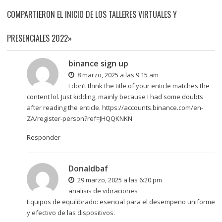
COMPARTIERON EL INICIO DE LOS TALLERES VIRTUALES Y
PRESENCIALES 2022»
binance sign up
8 marzo, 2025 a las 9:15 am
I don’t think the title of your enticle matches the
content lol. Just kidding, mainly because I had some doubts
after reading the enticle.
https://accounts.binance.com/en-
ZA/register-person?ref=JHQQKNKN
Responder
Donaldbaf
29 marzo, 2025 a las 6:20 pm
analisis de vibraciones
Equipos de equilibrado: esencial para el desempeno uniforme
y efectivo de las dispositivos.