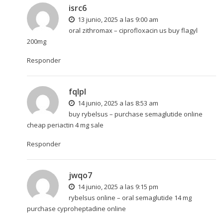
isrc6
13 junio, 2025 a las 9:00 am
oral zithromax –
ciprofloxacin us
buy flagyl
200mg
Responder
fqlpl
14 junio, 2025 a las 8:53 am
buy rybelsus –
purchase semaglutide online
cheap
periactin 4 mg sale
Responder
jwqo7
14 junio, 2025 a las 9:15 pm
rybelsus online –
oral semaglutide 14 mg
purchase cyproheptadine online