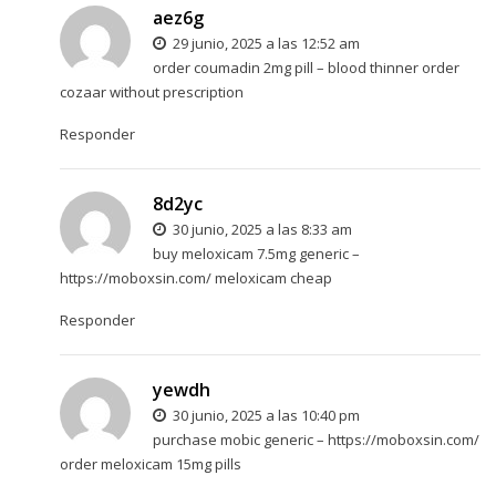
aez6g
29 junio, 2025 a las 12:52 am
order coumadin 2mg pill –
blood thinner
order
cozaar without prescription
Responder
8d2yc
30 junio, 2025 a las 8:33 am
buy meloxicam 7.5mg generic –
https://moboxsin.com/
meloxicam cheap
Responder
yewdh
30 junio, 2025 a las 10:40 pm
purchase mobic generic –
https://moboxsin.com/
order meloxicam 15mg pills