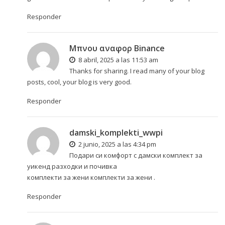
Responder
Μπνου αναφορ Binance
8 abril, 2025 a las 11:53 am
Thanks for sharing. I read many of your blog
posts, cool, your blog is very good.
Responder
damski_komplekti_wwpi
2 junio, 2025 a las 4:34 pm
Подари си комфорт с дамски комплект за
уикенд разходки и почивка
комплекти за жени
комплекти за жени
.
Responder