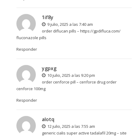
1if8y
9 julio, 2025 a las 7:40 am
order diflucan pills –
https://gpdifluca.com/
fluconazole pills
Responder
ygpxg
10 julio, 2025 a las 9:20 pm
order cenforce pill –
cenforce drug
order
cenforce 100mg
Responder
alotq
12 julio, 2025 a las 7:55 am
generic cialis super active tadalafil 20mg –
site