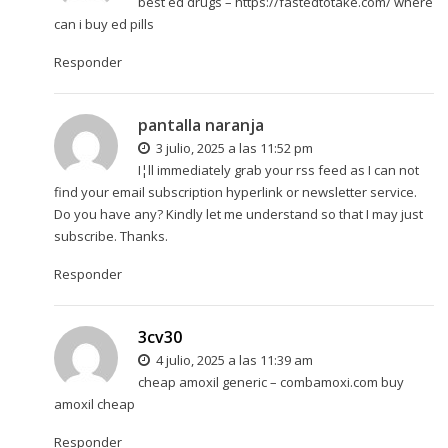
best ed drugs –
https://fastedtotake.com/
where
can i buy ed pills
Responder
pantalla naranja
3 julio, 2025 a las 11:52 pm
I¦ll immediately grab your rss feed as I can not
find your email subscription hyperlink or newsletter service.
Do you have any? Kindly let me understand so that I may just
subscribe. Thanks.
Responder
3cv30
4 julio, 2025 a las 11:39 am
cheap amoxil generic –
combamoxi.com
buy
amoxil cheap
Responder