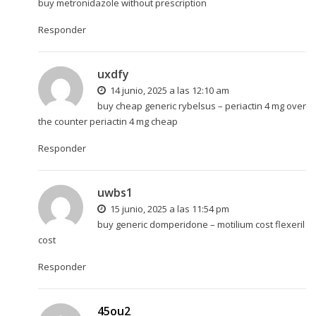
buy metronidazole without prescription
Responder
uxdfy
14 junio, 2025 a las 12:10 am
buy cheap generic rybelsus –
periactin 4 mg over
the counter
periactin 4 mg cheap
Responder
uwbs1
15 junio, 2025 a las 11:54 pm
buy generic domperidone –
motilium cost
flexeril
cost
Responder
45ou2