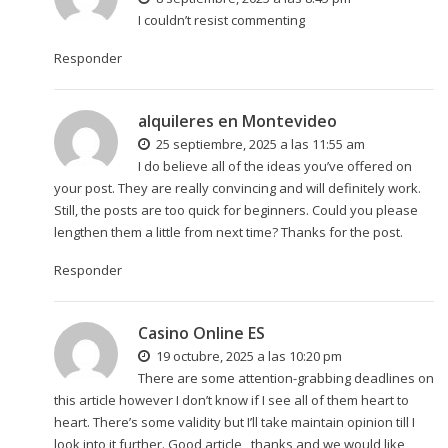
I couldn’t resist commenting
Responder
alquileres en Montevideo
25 septiembre, 2025 a las 11:55 am
I do believe all of the ideas you’ve offered on
your post. They are really convincing and will definitely work.
Still, the posts are too quick for beginners. Could you please
lengthen them a little from next time? Thanks for the post.
Responder
Casino Online ES
19 octubre, 2025 a las 10:20 pm
There are some attention-grabbing deadlines on
this article however I don’t know if I see all of them heart to
heart. There’s some validity but I’ll take maintain opinion till I
look into it further. Good article , thanks and we would like