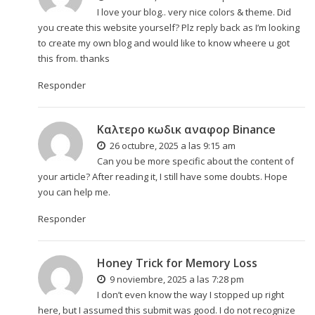
I love your blog.. very nice colors & theme. Did
you create this website yourself? Plz reply back as I’m looking
to create my own blog and would like to know wheere u got
this from. thanks
Responder
Καλτερο κωδικ αναφορ Binance
26 octubre, 2025 a las 9:15 am
Can you be more specific about the content of
your article? After reading it, I still have some doubts. Hope
you can help me.
Responder
Honey Trick for Memory Loss
9 noviembre, 2025 a las 7:28 pm
I don’t even know the way I stopped up right
here, but I assumed this submit was good. I do not recognize