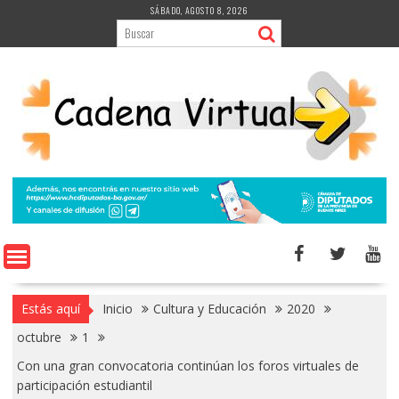
Saltar
SÁBADO, AGOSTO 8, 2026
al
contenido
Estás aquí
Inicio
Cultura y Educación
2020
octubre
1
Con una gran convocatoria continúan los foros virtuales de
participación estudiantil