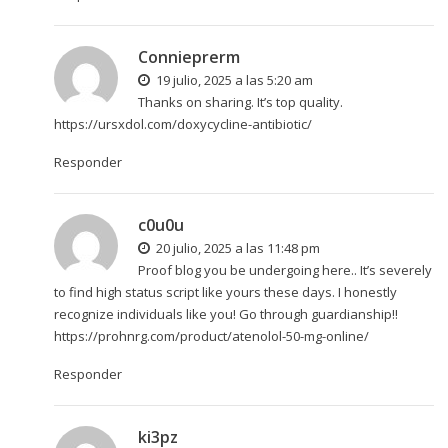
Connieprerm
19 julio, 2025 a las 5:20 am
Thanks on sharing. It’s top quality.
https://ursxdol.com/doxycycline-antibiotic/
Responder
c0u0u
20 julio, 2025 a las 11:48 pm
Proof blog you be undergoing here.. It’s severely
to find high status script like yours these days. I honestly
recognize individuals like you! Go through guardianship!!
https://prohnrg.com/product/atenolol-50-mg-online/
Responder
ki3pz