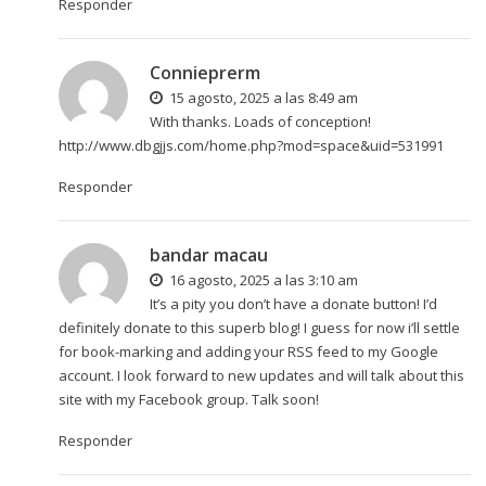
Responder
Connieprerm
15 agosto, 2025 a las 8:49 am
With thanks. Loads of conception!
http://www.dbgjjs.com/home.php?mod=space&uid=531991
Responder
bandar macau
16 agosto, 2025 a las 3:10 am
It’s a pity you don’t have a donate button! I’d
definitely donate to this superb blog! I guess for now i’ll settle
for book-marking and adding your RSS feed to my Google
account. I look forward to new updates and will talk about this
site with my Facebook group. Talk soon!
Responder