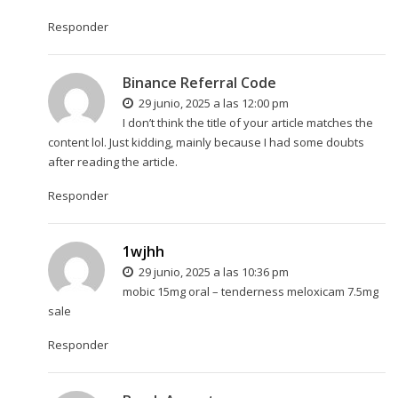
Responder
Binance Referral Code
29 junio, 2025 a las 12:00 pm
I don’t think the title of your article matches the
content lol. Just kidding, mainly because I had some doubts
after reading the article.
Responder
1wjhh
29 junio, 2025 a las 10:36 pm
mobic 15mg oral –
tenderness
meloxicam 7.5mg
sale
Responder