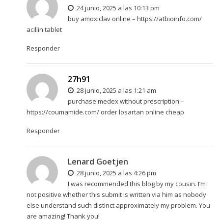
24 junio, 2025 a las 10:13 pm
buy amoxiclav online –
https://atbioinfo.com/
acillin tablet
Responder
27h91
28 junio, 2025 a las 1:21 am
purchase medex without prescription –
https://coumamide.com/
order losartan online cheap
Responder
Lenard Goetjen
28 junio, 2025 a las 4:26 pm
I was recommended this blog by my cousin. I’m
not positive whether this submit is written via him as nobody
else understand such distinct approximately my problem. You
are amazing! Thank you!