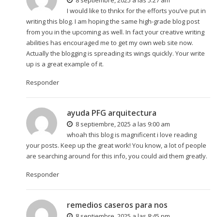
8 septiembre, 2025 a las 5:27 am
I would like to thnkx for the efforts you’ve put in
writing this blog. I am hoping the same high-grade blog post
from you in the upcoming as well. In fact your creative writing
abilities has encouraged me to get my own web site now.
Actually the blogging is spreading its wings quickly. Your write
up is a great example of it.
Responder
ayuda PFG arquitectura
8 septiembre, 2025 a las 9:00 am
whoah this blog is magnificent i love reading
your posts. Keep up the great work! You know, a lot of people
are searching around for this info, you could aid them greatly.
Responder
remedios caseros para nos
8 septiembre, 2025 a las 8:45 pm