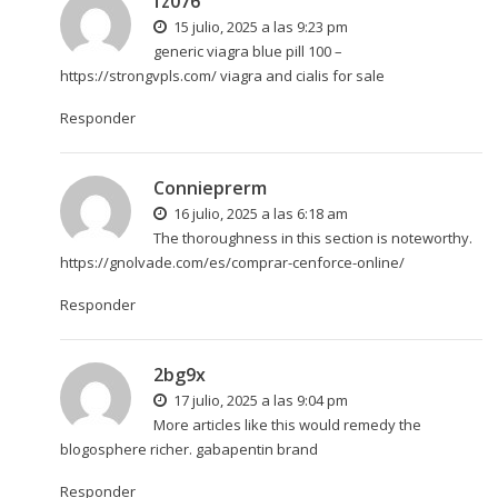
fz076
15 julio, 2025 a las 9:23 pm
generic viagra blue pill 100 –
https://strongvpls.com/
viagra and cialis for sale
Responder
Connieprerm
16 julio, 2025 a las 6:18 am
The thoroughness in this section is noteworthy.
https://gnolvade.com/es/comprar-cenforce-online/
Responder
2bg9x
17 julio, 2025 a las 9:04 pm
More articles like this would remedy the
blogosphere richer.
gabapentin brand
Responder