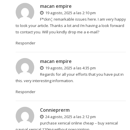
macan empire
19 agosto, 2025 a las 2:10 pm
F*ckin¦ remarkable issues here. I am very happy
to look your article. Thanks a lot and i’m having a look forward
to contact you. Will you kindly drop me a e-mail?
Responder
macan empire
19 agosto, 2025 a las 4:35 pm
Regards for all your efforts that you have put in
this. very interesting information.
Responder
Connieprerm
24 agosto, 2025 a las 2:12 pm
purchase xenical online cheap –
buy xenical
paypal
xenical 120mg without prescription