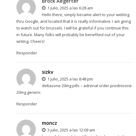
Brock Aegerter
1 julio, 2025 a las 6:28 am
Hello there, simply became alert to your weblog
thru Google, and located that it is really informative. I am going
to watch out for brussels. I will be grateful if you continue this
in future. Many folks will probably be benefited out of your
writing. Cheers!
Responder
sizkv
1 julio, 2025 a las 8:48 pm
deltasone 20mg pills –
adrenal
order prednisone
20mg generic
Responder
moncz
3 julio, 2025 a las 12:09 am