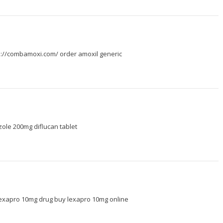
s://combamoxi.com/
order amoxil generic
zole 200mg
diflucan tablet
exapro 10mg drug
buy lexapro 10mg online