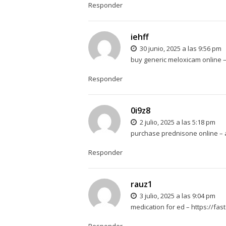
Responder
iehff
30 junio, 2025 a las 9:56 pm
buy generic meloxicam online 
Responder
0i9z8
2 julio, 2025 a las 5:18 pm
purchase prednisone online –
Responder
rauz1
3 julio, 2025 a las 9:04 pm
medication for ed –
https://fas
Responder