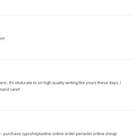
on!
e.. It’s obdurate to on high quality writing like yours these days. I
stand care!!
 –
purchase cyproheptadine online
order periactin online cheap