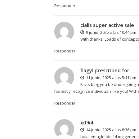
Responder
cialis super active sale
9 junio, 2025 a las 10:44 pm
With thanks. Loads of concepti
Responder
flagyl prescribed for
11 junio, 2025 a las 5:11 pm
Facts blog you be undergoing her
honestly recognize individuals like you! With
Responder
xd9i4
14 junio, 2025 a las 8:36 pm
buy semaglutide 14 mg generic