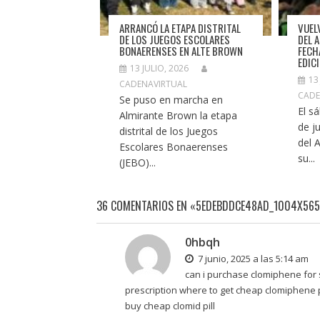
ARRANCÓ LA ETAPA DISTRITAL
VUEL
DE LOS JUEGOS ESCOLARES
DEL 
BONAERENSES EN ALTE BROWN
FECH
EDIC
13 JULIO, 2026
13
CADENAVIRTUAL
CADE
Se puso en marcha en
El s
Almirante Brown la etapa
de ju
distrital de los Juegos
del 
Escolares Bonaerenses
su...
(JEBO)...
36 COMENTARIOS EN «5EDEBDDCE48AD_1004X565
0hbqh
7 junio, 2025 a las 5:14 am
can i purchase clomiphene for 
prescription
where to get cheap clomiphene 
buy cheap clomid pill