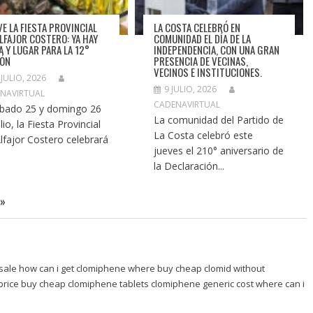
VE LA FIESTA PROVINCIAL
LA COSTA CELEBRÓ EN
ALFAJOR COSTERO: YA HAY
COMUNIDAD EL DÍA DE LA
A Y LUGAR PARA LA 12°
INDEPENDENCIA, CON UNA GRAN
IÓN
PRESENCIA DE VECINAS,
VECINOS E INSTITUCIONES.
 JULIO, 2026
9 JULIO, 2026
NAVIRTUAL
CADENAVIRTUAL
ábado 25 y domingo 26
La comunidad del Partido de
lio, la Fiesta Provincial
La Costa celebró este
Alfajor Costero celebrará
jueves el 210° aniversario de
la Declaración...
»
sale how can i get clomiphene where buy cheap clomid without
price
buy cheap clomiphene tablets clomiphene generic cost where can i