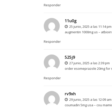
Responder
11u0g
25 junio, 2025 a las 11:14 pm
augmentin 1000mg us –
atbioi
Responder
525j9
27 junio, 2025 a las 2:39 pm
order esomeprazole 20mg for 
Responder
rv9xh
29 junio, 2025 a las 12:09 am
coumadin 5mg usa –
cou mami