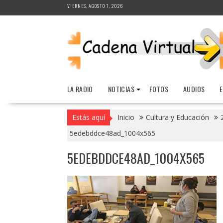
Saltar
VIERNES, AGOSTO 7, 2026
al
contenido
LA RADIO
NOTICIAS
FOTOS
AUDIOS
Estás aquí
Inicio
Cultura y Educación
5edebddce48ad_1004x565
5EDEBDDCE48AD_1004X565