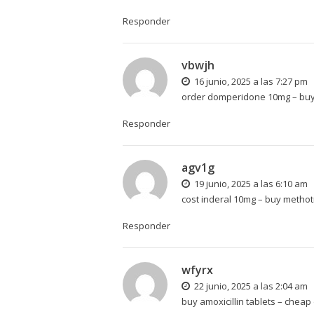
Responder
vbwjh
16 junio, 2025 a las 7:27 pm
order domperidone 10mg –
buy
Responder
agv1g
19 junio, 2025 a las 6:10 am
cost inderal 10mg –
buy methot
Responder
wfyrx
22 junio, 2025 a las 2:04 am
buy amoxicillin tablets –
cheap 