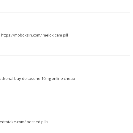
–
https://moboxsin.com/
meloxicam pill
adrenal
buy deltasone 10mg online cheap
tedtotake.com/
best ed pills