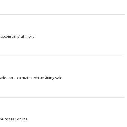
nfo.com
ampicillin oral
sale –
anexa mate
nexium 40mg sale
de
cozaar online