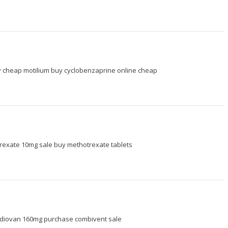
 cheap motilium
buy cyclobenzaprine online cheap
rexate 10mg sale
buy methotrexate tablets
diovan 160mg
purchase combivent sale