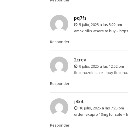
pq7fs
5 julio, 2025 a las 5:22 am
amoxicillin where to buy –
http
Responder
2crev
9 julio, 2025 a las 12:52 pm
fluconazole sale –
buy flucona
Responder
j8x4j
10 julio, 2025 a las 7:25 pm
order lexapro 10mg for sale –
l
Responder