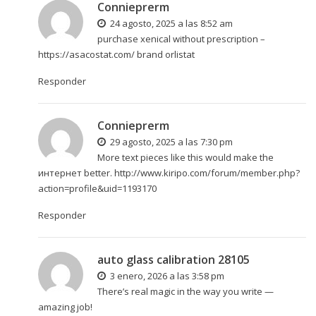
Connieprerm
24 agosto, 2025 a las 8:52 am
purchase xenical without prescription –
https://asacostat.com/
brand orlistat
Responder
Connieprerm
29 agosto, 2025 a las 7:30 pm
More text pieces like this would make the
интернет better.
http://www.kiripo.com/forum/member.php?
action=profile&uid=1193170
Responder
auto glass calibration 28105
3 enero, 2026 a las 3:58 pm
There’s real magic in the way you write —
amazing job!