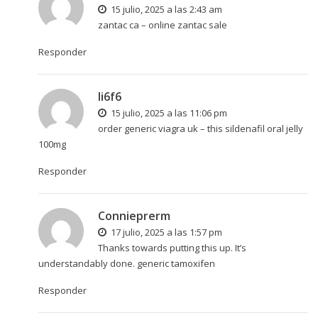
15 julio, 2025 a las 2:43 am
zantac ca –
online
zantac sale
Responder
li6f6
15 julio, 2025 a las 11:06 pm
order generic viagra uk –
this
sildenafil oral jelly
100mg
Responder
Connieprerm
17 julio, 2025 a las 1:57 pm
Thanks towards putting this up. It’s
understandably done.
generic tamoxifen
Responder