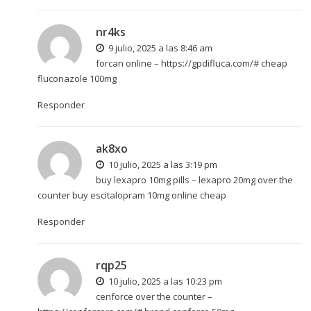
nr4ks
9 julio, 2025 a las 8:46 am
forcan online –
https://gpdifluca.com/#
cheap
fluconazole 100mg
Responder
ak8xo
10 julio, 2025 a las 3:19 pm
buy lexapro 10mg pills –
lexapro 20mg over the
counter
buy escitalopram 10mg online cheap
Responder
rqp25
10 julio, 2025 a las 10:23 pm
cenforce over the counter –