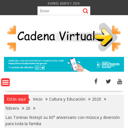
Saltar
VIERNES, AGOSTO 7, 2026
al
contenido
Estás aquí
Inicio
Cultura y Educación
2020
febrero
26
Las Toninas festejó su 60° aniversario con música y diversión
para toda la familia