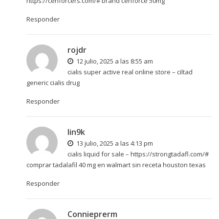
https://cenforcers.com/#
brand cenforce 50mg
Responder
rojdr
12 julio, 2025 a las 8:55 am
cialis super active real online store –
ciltad
generic
cialis drug
Responder
lin9k
13 julio, 2025 a las 4:13 pm
cialis liquid for sale –
https://strongtadafl.com/#
comprar tadalafil 40 mg en walmart sin receta houston texas
Responder
Connieprerm