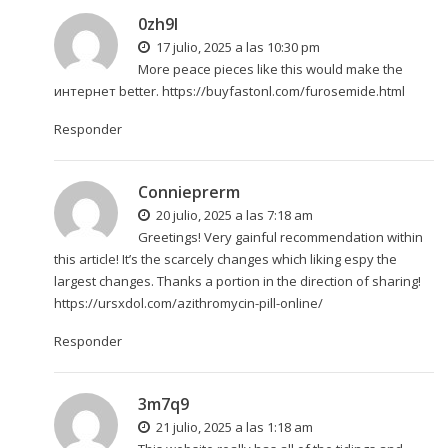
0zh9l
17 julio, 2025 a las 10:30 pm
More peace pieces like this would make the
интернет better.
https://buyfastonl.com/furosemide.html
Responder
Connieprerm
20 julio, 2025 a las 7:18 am
Greetings! Very gainful recommendation within
this article! It’s the scarcely changes which liking espy the
largest changes. Thanks a portion in the direction of sharing!
https://ursxdol.com/azithromycin-pill-online/
Responder
3m7q9
21 julio, 2025 a las 1:18 am