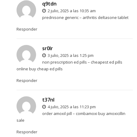
q9tdn
2 julio, 2025 a las 10:35 am
prednisone generic –
arthritis
deltasone tablet
Responder
sr0lr
3 julio, 2025 a las 1:25 pm
non prescription ed pills –
cheapest ed pills
online
buy cheap ed pills
Responder
t37nl
4 julio, 2025 a las 11:23 pm
order amoxil pill –
combamoxi
buy amoxicillin
sale
Responder