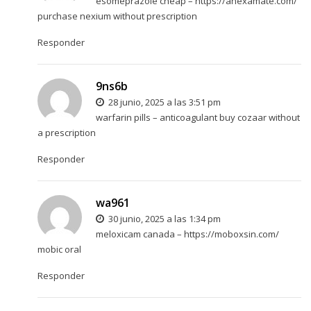
esomeprazole cheap –
https://anexamate.com/
purchase nexium without prescription
Responder
9ns6b
28 junio, 2025 a las 3:51 pm
warfarin pills –
anticoagulant
buy cozaar without
a prescription
Responder
wa961
30 junio, 2025 a las 1:34 pm
meloxicam canada –
https://moboxsin.com/
mobic oral
Responder