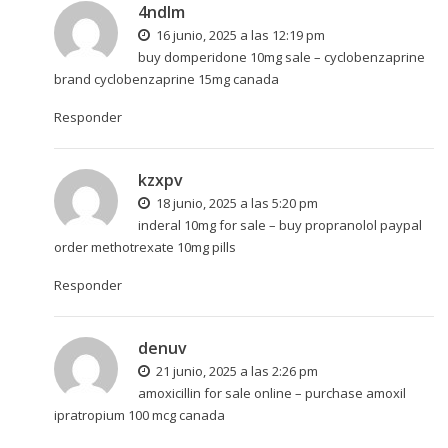
4ndlm
16 junio, 2025 a las 12:19 pm
buy domperidone 10mg sale –
cyclobenzaprine
brand
cyclobenzaprine 15mg canada
Responder
kzxpv
18 junio, 2025 a las 5:20 pm
inderal 10mg for sale –
buy propranolol paypal
order methotrexate 10mg pills
Responder
denuv
21 junio, 2025 a las 2:26 pm
amoxicillin for sale online –
purchase amoxil
ipratropium 100 mcg canada