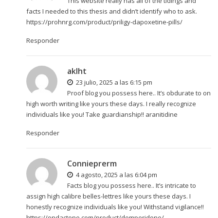
This website really has all of the tidings and
facts I needed to this thesis and didn’t identify who to ask.
https://prohnrg.com/product/priligy-dapoxetine-pills/
Responder
aklht
23 julio, 2025 a las 6:15 pm
Proof blog you possess here.. It’s obdurate to on
high worth writing like yours these days. I really recognize
individuals like you! Take guardianship!!
aranitidine
Responder
Connieprerm
4 agosto, 2025 a las 6:04 pm
Facts blog you possess here.. It’s intricate to
assign high calibre belles-lettres like yours these days. I
honestly recognize individuals like you! Withstand vigilance!!
https://ondactone.com/product/domperidone/