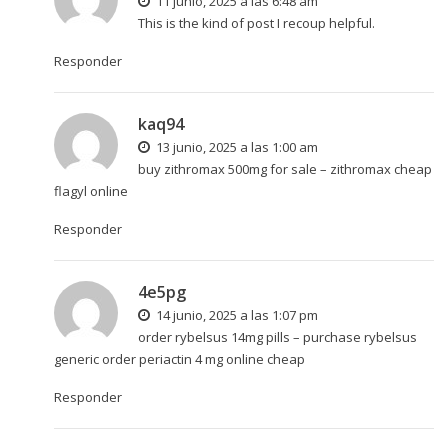
11 junio, 2025 a las 6:48 am
This is the kind of post I recoup helpful.
Responder
kaq94
13 junio, 2025 a las 1:00 am
buy zithromax 500mg for sale –
zithromax cheap
flagyl online
Responder
4e5pg
14 junio, 2025 a las 1:07 pm
order rybelsus 14mg pills –
purchase rybelsus
generic
order periactin 4 mg online cheap
Responder