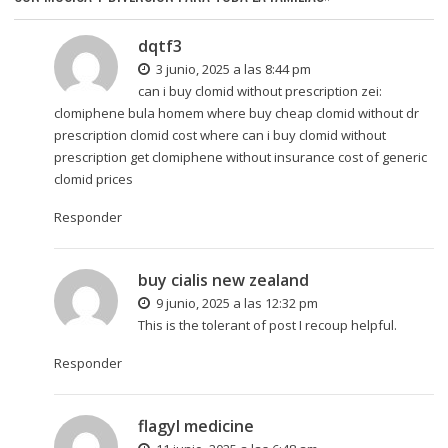
dqtf3
3 junio, 2025 a las 8:44 pm
can i buy clomid without prescription zei:
clomiphene bula homem where buy cheap clomid without dr
prescription
clomid cost
where can i buy clomid without
prescription get clomiphene without insurance cost of generic
clomid prices
Responder
buy cialis new zealand
9 junio, 2025 a las 12:32 pm
This is the tolerant of post I recoup helpful.
Responder
flagyl medicine