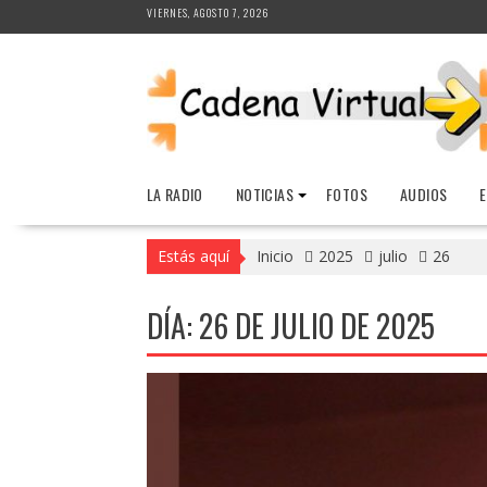
Saltar
VIERNES, AGOSTO 7, 2026
al
contenido
LA RADIO
NOTICIAS
FOTOS
AUDIOS
Estás aquí
Inicio
2025
julio
26
DÍA:
26 DE JULIO DE 2025