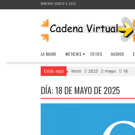
Saltar
DOMINGO, AGOSTO 9, 2026
al
contenido
LA RADIO
NOTICIAS
FOTOS
AUDIOS
Estás aquí
Inicio
2025
mayo
18
DÍA:
18 DE MAYO DE 2025