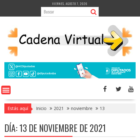
Saltar
VIERNES, AGOSTO 7, 2026
al
contenido
Estás aquí
Inicio
2021
noviembre
13
DÍA:
13 DE NOVIEMBRE DE 2021