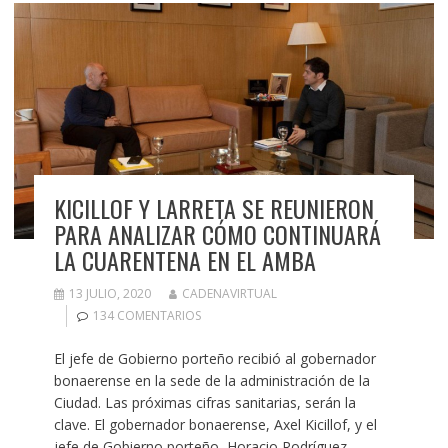
KICILLOF Y LARRETA SE REUNIERON
PARA ANALIZAR CÓMO CONTINUARÁ
LA CUARENTENA EN EL AMBA
13 JULIO, 2020
CADENAVIRTUAL
134 COMENTARIOS
El jefe de Gobierno porteño recibió al gobernador
bonaerense en la sede de la administración de la
Ciudad. Las próximas cifras sanitarias, serán la
clave. El gobernador bonaerense, Axel Kicillof, y el
jefe de Gobierno porteño, Horacio Rodríguez