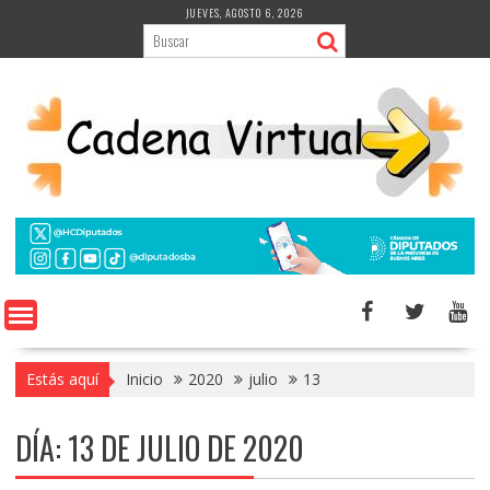
Saltar
JUEVES, AGOSTO 6, 2026
al
contenido
Estás aquí
Inicio
2020
julio
13
DÍA:
13 DE JULIO DE 2020