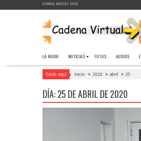
Saltar
VIERNES, AGOSTO 7, 2026
al
contenido
LA RADIO
NOTICIAS
FOTOS
AUDIOS
Estás aquí
Inicio
2020
abril
25
DÍA:
25 DE ABRIL DE 2020