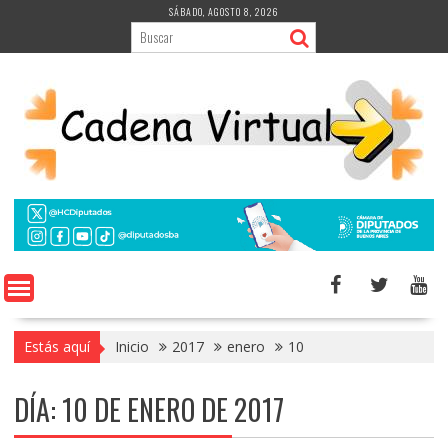
Saltar
SÁBADO, AGOSTO 8, 2026
al
contenido
Estás aquí
Inicio
2017
enero
10
DÍA:
10 DE ENERO DE 2017