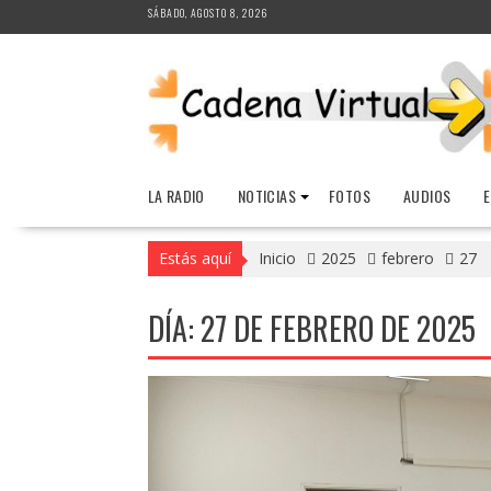
Saltar
SÁBADO, AGOSTO 8, 2026
al
contenido
LA RADIO
NOTICIAS
FOTOS
AUDIOS
Estás aquí
Inicio
2025
febrero
27
DÍA:
27 DE FEBRERO DE 2025